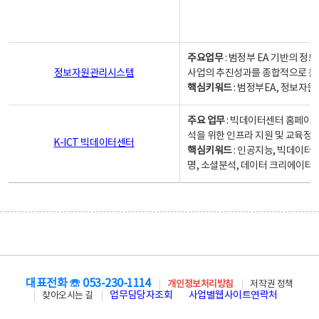
주요업무
: 범정부 EA 기반의 
정보자원관리시스템
사업의 추진성과를 종합적으로 분
핵심키워드
: 범정부EA, 정보
주요 업무
: 빅데이터센터 홈페이지
석을 위한 인프라 지원 및 교육정보
K-ICT 빅데이터센터
핵심키워드
: 인공지능, 빅데이터
명, 소셜분석, 데이터 크리에이터 
대표전화 ☏ 053-230-1114
개인정보처리방침
저작권 정책
업무담당자조회
사업별웹사이트연락처
찾아오시는 길