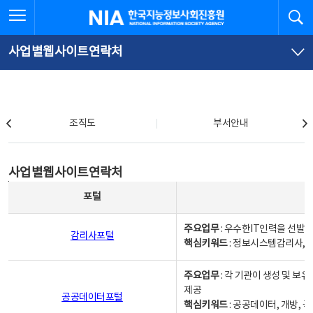
본
전
전체메뉴 열기
검
한국지능정보사회진흥원
문
체
바
메
로
뉴
가
바
사업별웹사이트연락처
기
로
가
기
조직도
조직도
부서안내
사업별웹사이트연락처
사업별웹사이트연락처
사업별웹사이트연락처 - 포털, 주요업무및 핵심키워드, 소관부서 및 담당자, 대표전화로 구성됨
포털
주요업무
: 우수한IT인력을 선발
감리사포털
핵심키워드
: 정보시스템감리사, 
주요업무
: 각 기관이 생성 및 
제공
공공데이터포털
핵심키워드
: 공공데이터, 개방, 