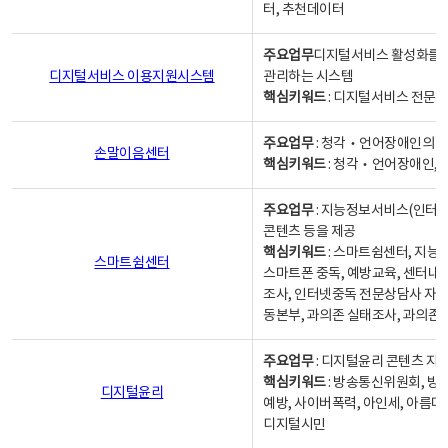
터, 추천데이터
주요업무
디지털서비스 활성화를 위
디지털서비스 이용지원시스템
관리하는 시스템
핵심키워드
: 디지털서비스 전문계
주요업무
: 청각‧언어장애인의 
손말이음센터
핵심키워드
: 청각‧언어장애인, 
주요업무
: 지능정보서비스(인터넷
콘텐츠 등을 제공
핵심키워드
: 스마트쉼센터, 지능
스마트쉼센터
스마트폰 중독, 예방교육, 센터내
조사, 인터넷중독 전문상담사 자격
동본부, 과의존 실태조사, 과의존
주요업무
: 디지털윤리 콘텐츠 지원
핵심키워드
: 방송통신위원회, 방
디지털윤리
예방, 사이버폭력, 아인세, 아름다
디지털시민