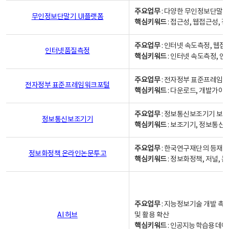
주요업무
: 다양한 무인정보단말기
무인정보단말기 UI플랫폼
핵심키워드
: 접근성, 웹접근성,
주요업무
: 인터넷 속도측정, 웹접
인터넷품질측정
핵심키워드
: 인터넷 속도측정, 
주요업무
: 전자정부 표준프레임워
전자정부 표준프레임워크포털
핵심키워드
: 다운로드, 개발가이
주요업무
: 정보통신보조기기 보급
정보통신보조기기
핵심키워드
: 보조기기, 정보통신
주요업무
: 한국연구재단의 등재
정보화정책 온라인논문투고
핵심키워드
: 정보화정책, 저널, 논문,
주요업무
: 지능정보기술 개발 촉
AI 허브
및 활용 확산
핵심키워드
:
인공지능 학습용 데이터,