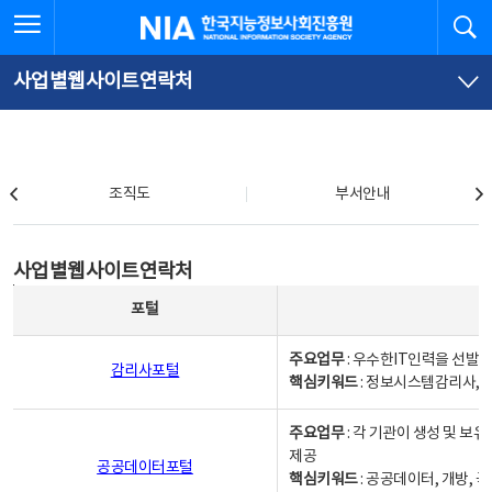
본
전
전체메뉴 열기
검
한국지능정보사회진흥원
문
체
바
메
로
뉴
가
바
사업별웹사이트연락처
기
로
가
기
조직도
조직도
부서안내
사업별웹사이트연락처
사업별웹사이트연락처
사업별웹사이트연락처 - 포털, 주요업무및 핵심키워드, 소관부서 및 담당자, 대표전화로 구성됨
포털
주요업무
: 우수한IT인력을 선발
감리사포털
핵심키워드
: 정보시스템감리사, 
주요업무
: 각 기관이 생성 및 
제공
공공데이터포털
핵심키워드
: 공공데이터, 개방, 