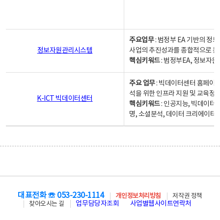
주요업무
: 범정부 EA 기반의 
정보자원관리시스템
사업의 추진성과를 종합적으로 분
핵심키워드
: 범정부EA, 정보
주요 업무
: 빅데이터센터 홈페이지
석을 위한 인프라 지원 및 교육정보
K-ICT 빅데이터센터
핵심키워드
: 인공지능, 빅데이터
명, 소셜분석, 데이터 크리에이터 
대표전화 ☏ 053-230-1114
개인정보처리방침
저작권 정책
업무담당자조회
사업별웹사이트연락처
찾아오시는 길