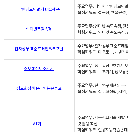
주요업무
: 다양한 무인정보단말기
무인정보단말기 UI플랫폼
핵심키워드
: 접근성, 웹접근성,
주요업무
: 인터넷 속도측정, 웹접
인터넷품질측정
핵심키워드
: 인터넷 속도측정, 
주요업무
: 전자정부 표준프레임워
전자정부 표준프레임워크포털
핵심키워드
: 다운로드, 개발가이
주요업무
: 정보통신보조기기 보급
정보통신보조기기
핵심키워드
: 보조기기, 정보통신
주요업무
: 한국연구재단의 등재
정보화정책 온라인논문투고
핵심키워드
: 정보화정책, 저널, 논문,
주요업무
: 지능정보기술 개발 촉
AI 허브
및 활용 확산
핵심키워드
:
인공지능 학습용 데이터,