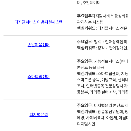
터, 추천데이터
주요업무
디지털서비스 활성화를 위
디지털서비스 이용지원시스템
관리하는 시스템
핵심키워드
: 디지털서비스 전문계
주요업무
: 청각‧언어장애인의 
손말이음센터
핵심키워드
: 청각‧언어장애인, 
주요업무
: 지능정보서비스(인터넷
콘텐츠 등을 제공
핵심키워드
: 스마트쉼센터, 지능
스마트쉼센터
스마트폰 중독, 예방교육, 센터내
조사, 인터넷중독 전문상담사 자격
동본부, 과의존 실태조사, 과의존
주요업무
: 디지털윤리 콘텐츠 지원
핵심키워드
: 방송통신위원회, 방
디지털윤리
예방, 사이버폭력, 아인세, 아름다
디지털시민