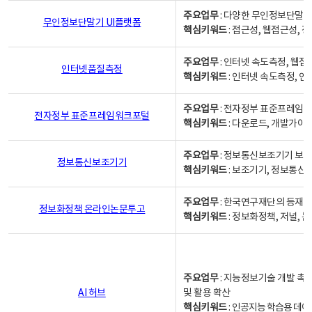
주요업무
: 다양한 무인정보단말기
무인정보단말기 UI플랫폼
핵심키워드
: 접근성, 웹접근성,
주요업무
: 인터넷 속도측정, 웹접
인터넷품질측정
핵심키워드
: 인터넷 속도측정, 
주요업무
: 전자정부 표준프레임워
전자정부 표준프레임워크포털
핵심키워드
: 다운로드, 개발가이
주요업무
: 정보통신보조기기 보급
정보통신보조기기
핵심키워드
: 보조기기, 정보통신
주요업무
: 한국연구재단의 등재
정보화정책 온라인논문투고
핵심키워드
: 정보화정책, 저널, 논문,
주요업무
: 지능정보기술 개발 촉
AI 허브
및 활용 확산
핵심키워드
:
인공지능 학습용 데이터,