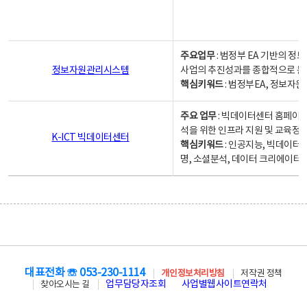
주요업무
: 범정부 EA 기반의 
정보자원관리시스템
사업의 추진성과를 종합적으로 분
핵심키워드
: 범정부EA, 정보
주요 업무
: 빅데이터센터 홈페이지
석을 위한 인프라 지원 및 교육정보
K-ICT 빅데이터센터
핵심키워드
: 인공지능, 빅데이터
명, 소셜분석, 데이터 크리에이터 
대표전화 ☏ 053-230-1114
개인정보처리방침
저작권 정책
업무담당자조회
사업별웹사이트연락처
찾아오시는 길