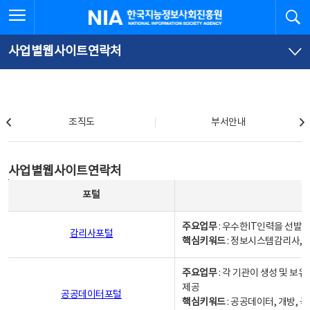
본
전
전체메뉴 열기
검
한국지능정보사회진흥원
문
체
바
메
로
뉴
가
바
사업별웹사이트연락처
기
로
가
기
조직도
조직도
부서안내
사업별웹사이트연락처
사업별웹사이트연락처
사업별웹사이트연락처 - 포털, 주요업무및 핵심키워드, 소관부서 및 담당자, 대표전화로 구성됨
포털
주요업무
: 우수한IT인력을 선발
감리사포털
핵심키워드
: 정보시스템감리사, 
주요업무
: 각 기관이 생성 및 
제공
공공데이터포털
핵심키워드
: 공공데이터, 개방, 