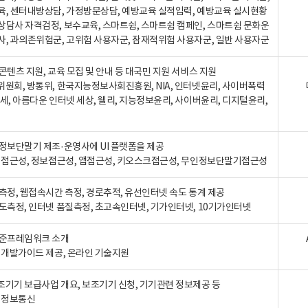
육, 센터내방상담, 가정방문상담, 예방교육 실적입력, 예방교육 실시현황
상담사 자격검정, 보수교육, 스마트쉼, 스마트쉼 캠페인, 스마트쉼 문화운
사, 과의존위험군, 고위험 사용자군, 잠재적위험 사용자군, 일반 사용자군
콘텐츠 지원, 교육 모집 및 안내 등 대국민 지원 서비스 지원
위원회, 방통위, 한국지능정보사회진흥원, NIA, 인터넷윤리, 사이버폭력
세, 아름다운 인터넷 세상, 웰리, 지능정보윤리, 사이버윤리, 디지털윤리,
인정보단말기 제조·운영사에 UI 플랫폼을 제공
 웹접근성, 정보접근성, 앱접근성, 키오스크접근성, 무인정보단말기접근성
도측정, 웹접속시간 측정, 경로추적, 유선인터넷 속도 통계 제공
속도측정, 인터넷 품질측정, 초고속인터넷, 기가인터넷, 10기가인터넷
표준프레임워크 소개
, 개발가이드 제공, 온라인 기술지원
조기기 보급사업 개요, 보조기기 신청, 기기관련 정보제공 등
, 정보통신