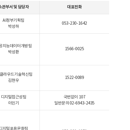
소관부서 및 담당자
대표전화
AI정부기획팀
053-230-1642
박성하
공지능데이터개방팀
1566-0025
박성환
I-클라우드기술혁신팀
1522-0089
김현우
디지털접근성팀
국번없이 107
이민기
일반문의 02-6943-2435
디지털포용문화팀