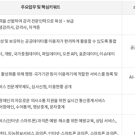
주요업무
및
핵심키워드
인력을 선발하여 감리 전문인력으로 육성‧보급
템감리사, 감리사, 자격증
 생성 및 보유하는 공공데이터를 이용자가 편리하게 활용할 수 있도록 통합
공
터, 개방, 국가중점데이터, 파일데이터, 오픈 API, 표준데이터, 이슈데이
활성화를 위해 행정·국가기관 등이 이용하기에 적합한 서비스를 등록 및
A
비스 전문계약제도, 심사신청, 이용현황 공개
장애인의 자유로운 의사소통 지원을 위한 실시간 통신중계서비스
어장애인, 수어통역, 영상중계, 문자중계
비스(인터넷·스마트폰) 과의존 예방·해소를 위한 예방교육, 상담 서비스,
센터, 지능정보서비스 과의존, 인터넷·스마트폰 과의존, 스마트폰 과의존,