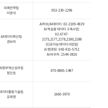
미래전략팀
053-230-1296
이경석
AI허브/AI데이터 : 02-2109-4929
AI 학습용 데이터 구축사업 :
02-6747-
AI데이터확산팀
2175,2177,2178,2180,2188
권보라
(인공지능데이터사업팀)
AI 컴퓨팅 : 043-931-5751
AI 바우처 : 1544-3816
AI정부혁신성과팀
070-8865-1487
정건호
데이터활용기술팀
1660-3970
유재영