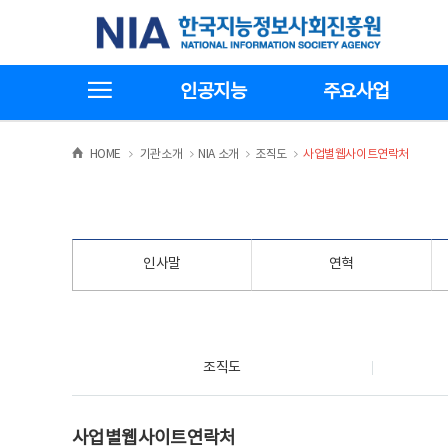
본
전
한국지능정보사회진흥원
문
체
바
메
로
뉴
가
바
전체메뉴보기
기
로
인공지능
주요사업
가
기
>
>
>
>
HOME
기관소개
NIA 소개
조직도
사업별웹사이트연락처
인사말
연혁
조직도
조직도
사업별웹사이트연락처
사업별웹사이트연락처