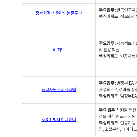
주요업무
: 한국연구재
정보화정책 온라인논문투고
핵심키워드
: 정보화정책,
주요업무
: 지능정보기
AI 허브
및 활용 확산
핵심키워드
:
인공지능 학
주요업무
: 범정부 E
정보자원관리시스템
사업의 추진성과를 종
핵심키워드
: 범정부E
주요 업무
: 빅데이터센
석을 위한 인프라 지원 
K-ICT 빅데이터센터
핵심키워드
: 인공지능
명, 소셜분석, 데이터 