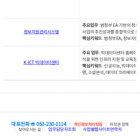
주요업무
: 범정부 EA 기반의 
정보자원관리시스템
사업의 추진성과를 종합적으로 분
핵심키워드
: 범정부EA, 정보
주요 업무
: 빅데이터센터 홈페이지
석을 위한 인프라 지원 및 교육정보
K-ICT 빅데이터센터
핵심키워드
: 인공지능, 빅데이터
명, 소셜분석, 데이터 크리에이터 
대표전화 ☏ 053-230-1114
개인정보처리방침
저작권 정책
업무담당자조회
사업별웹사이트연락처
찾아오시는 길