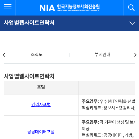
본
전
전체메뉴 열기
검
한국지능정보사회진흥원
문
체
바
메
로
뉴
가
바
사업별웹사이트연락처
기
로
가
기
조직도
조직도
부서안내
사업별웹사이트연락처
사업별웹사이트연락처
사업별웹사이트연락처 - 포털, 주요업무및 핵심키워드, 소관부서 및 담당자, 대표전화로 구성됨
포털
주요업무
: 우수한IT인력을 선발
감리사포털
핵심키워드
: 정보시스템감리사, 
주요업무
: 각 기관이 생성 및 
제공
공공데이터포털
핵심키워드
: 공공데이터, 개방, 