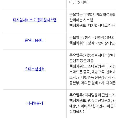
터, 추천데이터
주요업무
디지털서비스 활성화를 위
디지털서비스 이용지원시스템
관리하는 시스템
핵심키워드
: 디지털서비스 전문계
주요업무
: 청각‧언어장애인의 
손말이음센터
핵심키워드
: 청각‧언어장애인, 
주요업무
: 지능정보서비스(인터넷
콘텐츠 등을 제공
핵심키워드
: 스마트쉼센터, 지능
스마트쉼센터
스마트폰 중독, 예방교육, 센터내
조사, 인터넷중독 전문상담사 자격
동본부, 과의존 실태조사, 과의존
주요업무
: 디지털윤리 콘텐츠 지원
핵심키워드
: 방송통신위원회, 방
디지털윤리
예방, 사이버폭력, 아인세, 아름다
디지털시민