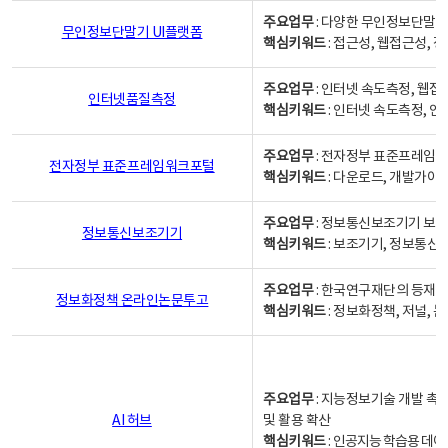
주요업무
: 다양한 무인정보단말기
무인정보단말기 UI플랫폼
핵심키워드
: 접근성, 웹접근성,
주요업무
: 인터넷 속도측정, 웹접
인터넷품질측정
핵심키워드
: 인터넷 속도측정, 
주요업무
: 전자정부 표준프레임워
전자정부 표준프레임워크포털
핵심키워드
: 다운로드, 개발가이
주요업무
: 정보통신보조기기 보급
정보통신보조기기
핵심키워드
: 보조기기, 정보통신
주요업무
: 한국연구재단의 등재
정보화정책 온라인논문투고
핵심키워드
: 정보화정책, 저널, 논문,
주요업무
: 지능정보기술 개발 촉
AI 허브
및 활용 확산
핵심키워드
:
인공지능 학습용 데이터,