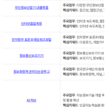
주요업무
: 다양한 무인정보단말기
무인정보단말기 UI플랫폼
핵심키워드
: 접근성, 웹접근성,
주요업무
: 인터넷 속도측정, 웹접
인터넷품질측정
핵심키워드
: 인터넷 속도측정, 
주요업무
: 전자정부 표준프레임워
전자정부 표준프레임워크포털
핵심키워드
: 다운로드, 개발가이
주요업무
: 정보통신보조기기 보급
정보통신보조기기
핵심키워드
: 보조기기, 정보통신
주요업무
: 한국연구재단의 등재
정보화정책 온라인논문투고
핵심키워드
: 정보화정책, 저널, 논문,
주요업무
: 지능정보기술 개발 촉
AI 허브
및 활용 확산
핵심키워드
:
인공지능 학습용 데이터,