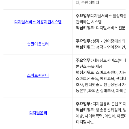
터, 추천데이터
주요업무
디지털서비스 활성화를 위
디지털서비스 이용지원시스템
관리하는 시스템
핵심키워드
: 디지털서비스 전문계
주요업무
: 청각‧언어장애인의 
손말이음센터
핵심키워드
: 청각‧언어장애인, 
주요업무
: 지능정보서비스(인터넷
콘텐츠 등을 제공
핵심키워드
: 스마트쉼센터, 지능
스마트쉼센터
스마트폰 중독, 예방교육, 센터내
조사, 인터넷중독 전문상담사 자격
동본부, 과의존 실태조사, 과의존
주요업무
: 디지털윤리 콘텐츠 지원
핵심키워드
: 방송통신위원회, 방
디지털윤리
예방, 사이버폭력, 아인세, 아름다
디지털시민