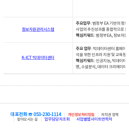
주요업무
: 범정부 EA 기반의 
정보자원관리시스템
사업의 추진성과를 종합적으로 분
핵심키워드
: 범정부EA, 정보
주요 업무
: 빅데이터센터 홈페이지
석을 위한 인프라 지원 및 교육정보
K-ICT 빅데이터센터
핵심키워드
: 인공지능, 빅데이터
명, 소셜분석, 데이터 크리에이터 
대표전화 ☏ 053-230-1114
개인정보처리방침
저작권 정책
업무담당자조회
사업별웹사이트연락처
찾아오시는 길