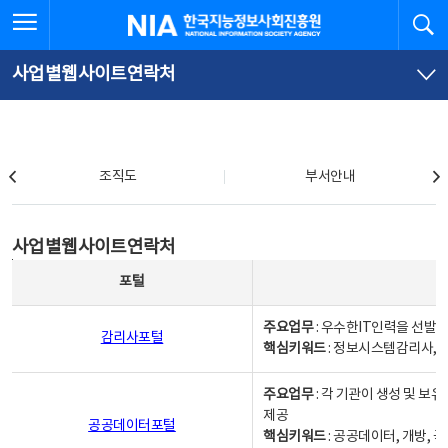
본
전
전체메뉴 열기
검
한국지능정보사회진흥원
문
체
바
메
로
뉴
가
바
사업별웹사이트연락처
기
로
가
기
조직도
조직도
부서안내
사업별웹사이트연락처
사업별웹사이트연락처
사업별웹사이트연락처 - 포털, 주요업무및 핵심키워드, 소관부서 및 담당자, 대표전화로 구성됨
포털
주요업무
: 우수한IT인력을 선발
감리사포털
핵심키워드
: 정보시스템감리사, 
주요업무
: 각 기관이 생성 및 
제공
공공데이터포털
핵심키워드
: 공공데이터, 개방, 