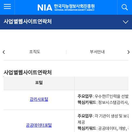
본
전
전체메뉴 열기
검
한국지능정보사회진흥원
문
체
바
메
로
뉴
가
바
사업별웹사이트연락처
기
로
가
기
조직도
조직도
부서안내
사업별웹사이트연락처
사업별웹사이트연락처
사업별웹사이트연락처 - 포털, 주요업무및 핵심키워드, 소관부서 및 담당자, 대표전화로 구성됨
포털
주요업무
: 우수한IT인력을 선발
감리사포털
핵심키워드
: 정보시스템감리사, 
주요업무
: 각 기관이 생성 및 
제공
공공데이터포털
핵심키워드
: 공공데이터, 개방, 