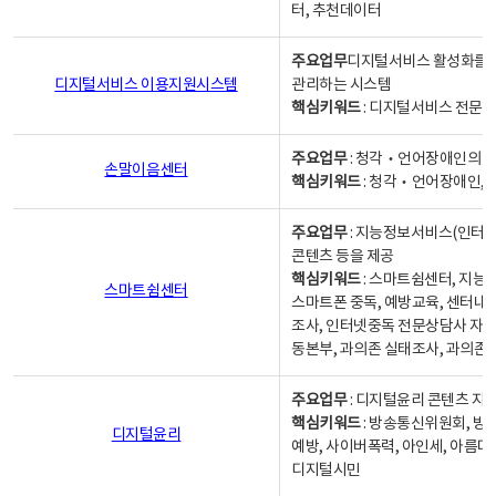
터, 추천데이터
주요업무
디지털서비스 활성화를 위
디지털서비스 이용지원시스템
관리하는 시스템
핵심키워드
: 디지털서비스 전문계
주요업무
: 청각‧언어장애인의 
손말이음센터
핵심키워드
: 청각‧언어장애인, 
주요업무
: 지능정보서비스(인터넷
콘텐츠 등을 제공
핵심키워드
: 스마트쉼센터, 지능
스마트쉼센터
스마트폰 중독, 예방교육, 센터내
조사, 인터넷중독 전문상담사 자격
동본부, 과의존 실태조사, 과의존
주요업무
: 디지털윤리 콘텐츠 지원
핵심키워드
: 방송통신위원회, 방
디지털윤리
예방, 사이버폭력, 아인세, 아름다
디지털시민