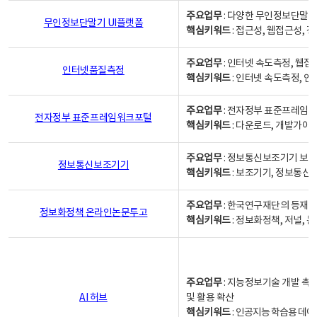
주요업무
: 다양한 무인정보단말기
무인정보단말기 UI플랫폼
핵심키워드
: 접근성, 웹접근성,
주요업무
: 인터넷 속도측정, 웹접
인터넷품질측정
핵심키워드
: 인터넷 속도측정, 
주요업무
: 전자정부 표준프레임워
전자정부 표준프레임워크포털
핵심키워드
: 다운로드, 개발가이
주요업무
: 정보통신보조기기 보급
정보통신보조기기
핵심키워드
: 보조기기, 정보통신
주요업무
: 한국연구재단의 등재
정보화정책 온라인논문투고
핵심키워드
: 정보화정책, 저널, 논문,
주요업무
: 지능정보기술 개발 촉
AI 허브
및 활용 확산
핵심키워드
:
인공지능 학습용 데이터,