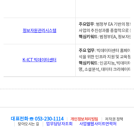
주요업무
: 범정부 EA 기반의 
정보자원관리시스템
사업의 추진성과를 종합적으로 분
핵심키워드
: 범정부EA, 정보
주요 업무
: 빅데이터센터 홈페이지
석을 위한 인프라 지원 및 교육정보
K-ICT 빅데이터센터
핵심키워드
: 인공지능, 빅데이터
명, 소셜분석, 데이터 크리에이터 
대표전화 ☏ 053-230-1114
개인정보처리방침
저작권 정책
업무담당자조회
사업별웹사이트연락처
찾아오시는 길