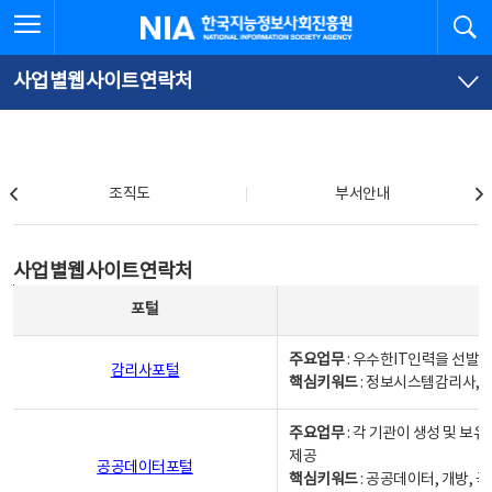
본
전
전체메뉴 열기
검
한국지능정보사회진흥원
문
체
바
메
로
뉴
가
바
사업별웹사이트연락처
기
로
가
기
조직도
조직도
부서안내
사업별웹사이트연락처
사업별웹사이트연락처
사업별웹사이트연락처 - 포털, 주요업무및 핵심키워드, 소관부서 및 담당자, 대표전화로 구성됨
포털
주요업무
: 우수한IT인력을 선발
감리사포털
핵심키워드
: 정보시스템감리사, 
주요업무
: 각 기관이 생성 및 
제공
공공데이터포털
핵심키워드
: 공공데이터, 개방, 