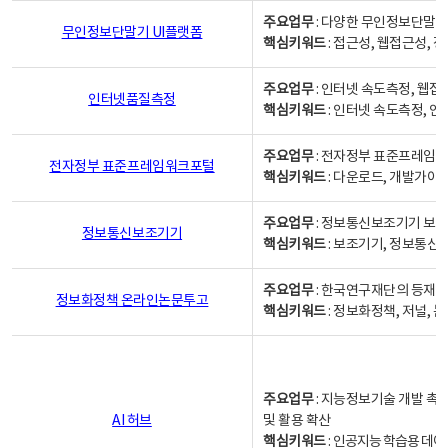
주요업무
: 다양한 무인정보단말기
무인정보단말기 UI플랫폼
핵심키워드
: 접근성, 웹접근성,
주요업무
: 인터넷 속도측정, 웹접
인터넷품질측정
핵심키워드
: 인터넷 속도측정, 
주요업무
: 전자정부 표준프레임워
전자정부 표준프레임워크포털
핵심키워드
: 다운로드, 개발가이
주요업무
: 정보통신보조기기 보급
정보통신보조기기
핵심키워드
: 보조기기, 정보통신
주요업무
: 한국연구재단의 등재
정보화정책 온라인논문투고
핵심키워드
: 정보화정책, 저널, 논문,
주요업무
: 지능정보기술 개발 촉
AI 허브
및 활용 확산
핵심키워드
:
인공지능 학습용 데이터,