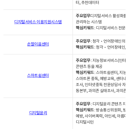
터, 추천데이터
주요업무
디지털서비스 활성화를 위
디지털서비스 이용지원시스템
관리하는 시스템
핵심키워드
: 디지털서비스 전문계
주요업무
: 청각‧언어장애인의 
손말이음센터
핵심키워드
: 청각‧언어장애인, 
주요업무
: 지능정보서비스(인터넷
콘텐츠 등을 제공
핵심키워드
: 스마트쉼센터, 지능
스마트쉼센터
스마트폰 중독, 예방교육, 센터내
조사, 인터넷중독 전문상담사 자격
동본부, 과의존 실태조사, 과의존
주요업무
: 디지털윤리 콘텐츠 지원
핵심키워드
: 방송통신위원회, 방
디지털윤리
예방, 사이버폭력, 아인세, 아름다
디지털시민