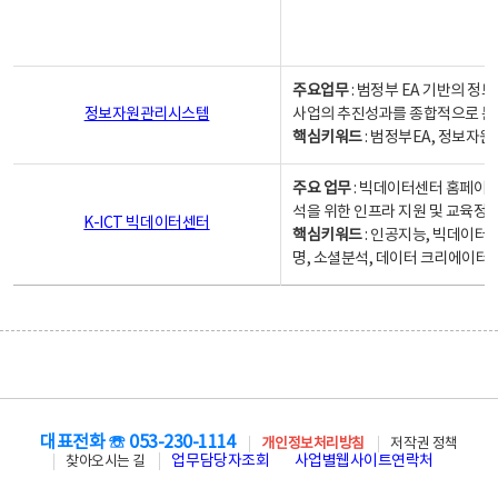
주요업무
: 범정부 EA 기반의 
정보자원관리시스템
사업의 추진성과를 종합적으로 분
핵심키워드
: 범정부EA, 정보
주요 업무
: 빅데이터센터 홈페이지
석을 위한 인프라 지원 및 교육정보
K-ICT 빅데이터센터
핵심키워드
: 인공지능, 빅데이터
명, 소셜분석, 데이터 크리에이터 
대표전화 ☏ 053-230-1114
개인정보처리방침
저작권 정책
업무담당자조회
사업별웹사이트연락처
찾아오시는 길