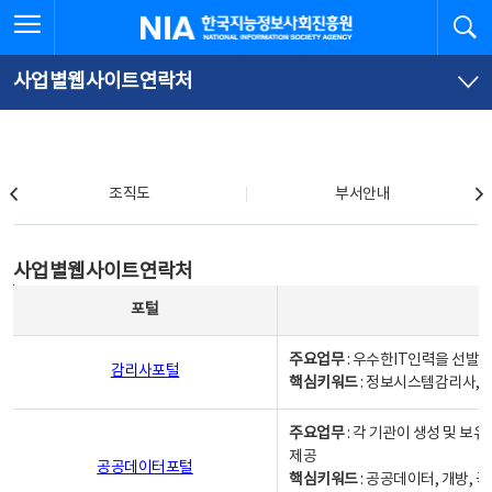
본
전
전체메뉴 열기
검
한국지능정보사회진흥원
문
체
바
메
로
뉴
가
바
사업별웹사이트연락처
기
로
가
기
조직도
조직도
부서안내
사업별웹사이트연락처
사업별웹사이트연락처
사업별웹사이트연락처 - 포털, 주요업무및 핵심키워드, 소관부서 및 담당자, 대표전화로 구성됨
포털
주요업무
: 우수한IT인력을 선발
감리사포털
핵심키워드
: 정보시스템감리사, 
주요업무
: 각 기관이 생성 및 
제공
공공데이터포털
핵심키워드
: 공공데이터, 개방, 