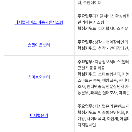
터, 추천데이터
주요업무
디지털서비스 활성화를 위
디지털서비스 이용지원시스템
관리하는 시스템
핵심키워드
: 디지털서비스 전문계
주요업무
: 청각‧언어장애인의 
손말이음센터
핵심키워드
: 청각‧언어장애인, 
주요업무
: 지능정보서비스(인터넷
콘텐츠 등을 제공
핵심키워드
: 스마트쉼센터, 지능
스마트쉼센터
스마트폰 중독, 예방교육, 센터내
조사, 인터넷중독 전문상담사 자격
동본부, 과의존 실태조사, 과의존
주요업무
: 디지털윤리 콘텐츠 지원
핵심키워드
: 방송통신위원회, 방
디지털윤리
예방, 사이버폭력, 아인세, 아름다
디지털시민