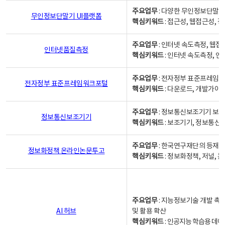
주요업무
: 다양한 무인정보단말기
무인정보단말기 UI플랫폼
핵심키워드
: 접근성, 웹접근성,
주요업무
: 인터넷 속도측정, 웹접
인터넷품질측정
핵심키워드
: 인터넷 속도측정, 
주요업무
: 전자정부 표준프레임워
전자정부 표준프레임워크포털
핵심키워드
: 다운로드, 개발가이
주요업무
: 정보통신보조기기 보급
정보통신보조기기
핵심키워드
: 보조기기, 정보통신
주요업무
: 한국연구재단의 등재
정보화정책 온라인논문투고
핵심키워드
: 정보화정책, 저널, 논문,
주요업무
: 지능정보기술 개발 촉
AI 허브
및 활용 확산
핵심키워드
:
인공지능 학습용 데이터,