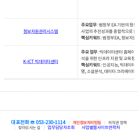
주요업무
: 범정부 EA 기반의 
정보자원관리시스템
사업의 추진성과를 종합적으로 분
핵심키워드
: 범정부EA, 정보
주요 업무
: 빅데이터센터 홈페이지
석을 위한 인프라 지원 및 교육정보
K-ICT 빅데이터센터
핵심키워드
: 인공지능, 빅데이터
명, 소셜분석, 데이터 크리에이터 
대표전화 ☏ 053-230-1114
개인정보처리방침
저작권 정책
업무담당자조회
사업별웹사이트연락처
찾아오시는 길