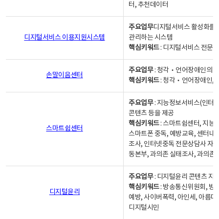
터, 추천데이터
주요업무
디지털서비스 활성화를 위
디지털서비스 이용지원시스템
관리하는 시스템
핵심키워드
: 디지털서비스 전문계
주요업무
: 청각‧언어장애인의 
손말이음센터
핵심키워드
: 청각‧언어장애인, 
주요업무
: 지능정보서비스(인터넷
콘텐츠 등을 제공
핵심키워드
: 스마트쉼센터, 지능
스마트쉼센터
스마트폰 중독, 예방교육, 센터내
조사, 인터넷중독 전문상담사 자격
동본부, 과의존 실태조사, 과의존
주요업무
: 디지털윤리 콘텐츠 지원
핵심키워드
: 방송통신위원회, 방
디지털윤리
예방, 사이버폭력, 아인세, 아름다
디지털시민