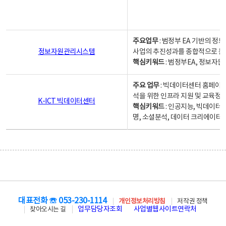
주요업무
: 범정부 EA 기반의 
정보자원관리시스템
사업의 추진성과를 종합적으로 분
핵심키워드
: 범정부EA, 정보
주요 업무
: 빅데이터센터 홈페이지
석을 위한 인프라 지원 및 교육정보
K-ICT 빅데이터센터
핵심키워드
: 인공지능, 빅데이터
명, 소셜분석, 데이터 크리에이터 
대표전화 ☏ 053-230-1114
개인정보처리방침
저작권 정책
업무담당자조회
사업별웹사이트연락처
찾아오시는 길