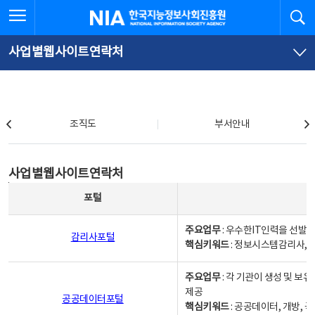
본
전
전체메뉴 열기
검
한국지능정보사회진흥원
문
체
바
메
로
뉴
가
바
사업별웹사이트연락처
기
로
가
기
조직도
조직도
부서안내
사업별웹사이트연락처
사업별웹사이트연락처
사업별웹사이트연락처 - 포털, 주요업무및 핵심키워드, 소관부서 및 담당자, 대표전화로 구성됨
포털
주요업무
: 우수한IT인력을 선발
감리사포털
핵심키워드
: 정보시스템감리사, 
주요업무
: 각 기관이 생성 및 
제공
공공데이터포털
핵심키워드
: 공공데이터, 개방, 