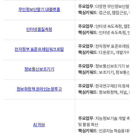
주요업무
: 다양한 무인정보단말기
무인정보단말기 UI플랫폼
핵심키워드
: 접근성, 웹접근성,
주요업무
: 인터넷 속도측정, 웹접
인터넷품질측정
핵심키워드
: 인터넷 속도측정, 
주요업무
: 전자정부 표준프레임워
전자정부 표준프레임워크포털
핵심키워드
: 다운로드, 개발가이
주요업무
: 정보통신보조기기 보급
정보통신보조기기
핵심키워드
: 보조기기, 정보통신
주요업무
: 한국연구재단의 등재
정보화정책 온라인논문투고
핵심키워드
: 정보화정책, 저널, 논문,
주요업무
: 지능정보기술 개발 촉
AI 허브
및 활용 확산
핵심키워드
:
인공지능 학습용 데이터,