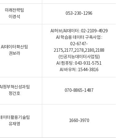
미래전략팀
053-230-1296
이경석
AI허브/AI데이터 : 02-2109-4929
AI 학습용 데이터 구축사업 :
02-6747-
AI데이터확산팀
2175,2177,2178,2180,2188
권보라
(인공지능데이터사업팀)
AI 컴퓨팅 : 043-931-5751
AI 바우처 : 1544-3816
AI정부혁신성과팀
070-8865-1487
정건호
데이터활용기술팀
1660-3970
유재영