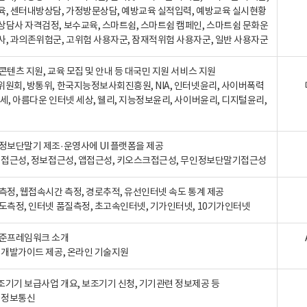
육, 센터내방상담, 가정방문상담, 예방교육 실적입력, 예방교육 실시현황
상담사 자격검정, 보수교육, 스마트쉼, 스마트쉼 캠페인, 스마트쉼 문화운
사, 과의존위험군, 고위험 사용자군, 잠재적위험 사용자군, 일반 사용자군
콘텐츠 지원, 교육 모집 및 안내 등 대국민 지원 서비스 지원
위원회, 방통위, 한국지능정보사회진흥원, NIA, 인터넷윤리, 사이버폭력
세, 아름다운 인터넷 세상, 웰리, 지능정보윤리, 사이버윤리, 디지털윤리,
인정보단말기 제조·운영사에 UI 플랫폼을 제공
 웹접근성, 정보접근성, 앱접근성, 키오스크접근성, 무인정보단말기접근성
도측정, 웹접속시간 측정, 경로추적, 유선인터넷 속도 통계 제공
속도측정, 인터넷 품질측정, 초고속인터넷, 기가인터넷, 10기가인터넷
표준프레임워크 소개
, 개발가이드 제공, 온라인 기술지원
조기기 보급사업 개요, 보조기기 신청, 기기관련 정보제공 등
, 정보통신