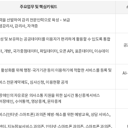
주요업무
및
핵심키워드
인력을 선발하여 감리 전문인력으로 육성‧보급
템감리사, 감리사, 자격증
 생성 및 보유하는 공공데이터를 이용자가 편리하게 활용할 수 있도록 통합
공
터, 개방, 국가중점데이터, 파일데이터, 오픈 API, 표준데이터, 이슈데이
활성화를 위해 행정·국가기관 등이 이용하기에 적합한 서비스를 등록 및
A
비스 전문계약제도, 심사신청, 이용현황 공개
장애인의 자유로운 의사소통 지원을 위한 실시간 통신중계서비스
어장애인, 수어통역, 영상중계, 문자중계
비스(인터넷·스마트폰) 과의존 예방·해소를 위한 예방교육, 상담 서비스,
센터, 지능정보서비스 과의존, 인터넷·스마트폰 과의존, 스마트폰 과의존,