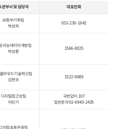
소관부서 및 담당자
대표전화
AI정부기획팀
053-230-1642
박성하
공지능데이터개방팀
1566-0025
박성환
I-클라우드기술혁신팀
1522-0089
김현우
디지털접근성팀
국번없이 107
이민기
일반문의 02-6943-2435
디지털포용문화팀