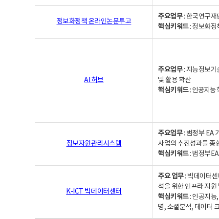
주요업무
: 한국연구재
정보화정책 온라인논문투고
핵심키워드
: 정보화정책,
주요업무
: 지능정보기
AI 허브
및 활용 확산
핵심키워드
:
인공지능 학
주요업무
: 범정부 E
정보자원관리시스템
사업의 추진성과를 종
핵심키워드
: 범정부E
주요 업무
: 빅데이터센
석을 위한 인프라 지원 
K-ICT 빅데이터센터
핵심키워드
: 인공지능
명, 소셜분석, 데이터 