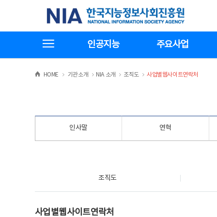
본
전
한국지능정보사회진흥원
문
체
바
메
로
뉴
가
바
전체메뉴보기
기
로
인공지능
주요사업
가
기
>
>
>
>
HOME
기관소개
NIA 소개
조직도
사업별웹사이트연락처
인사말
연혁
조직도
조직도
사업별웹사이트연락처
사업별웹사이트연락처