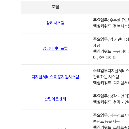
사업별웹사이트연락처 - 포털, 주요업무및 핵심키워드, 소관부서 및 담당자, 대표전화로 구성됨
포털
주요업무
: 우수한IT
감리사포털
핵심키워드
: 정보시스
주요업무
: 각 기관이
제공
공공데이터포털
핵심키워드
: 공공데이
터, 추천데이터
주요업무
디지털서비스 
디지털서비스 이용지원시스템
관리하는 시스템
핵심키워드
: 디지털서
주요업무
: 청각‧언어
손말이음센터
핵심키워드
: 청각‧언
주요업무
: 지능정보서
콘텐츠 등을 제공
핵심키워드
: 스마트쉼