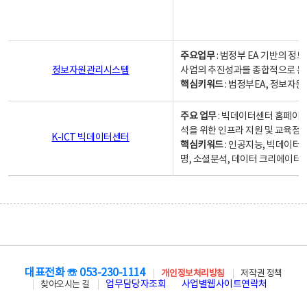
주요업무
: 범정부 EA 기반의 
정보자원관리시스템
사업의 추진성과를 종합적으로 분
핵심키워드
: 범정부EA, 정보
주요 업무
: 빅데이터센터 홈페이지
석을 위한 인프라 지원 및 교육정보
K-ICT 빅데이터센터
핵심키워드
: 인공지능, 빅데이터
명, 소셜분석, 데이터 크리에이터 
대표전화 ☏ 053-230-1114
개인정보처리방침
저작권 정책
업무담당자조회
사업별웹사이트연락처
찾아오시는 길