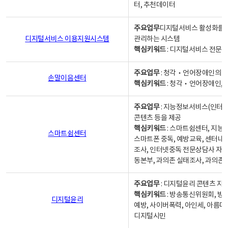
터, 추천데이터
주요업무
디지털서비스 활성화를 위
디지털서비스 이용지원시스템
관리하는 시스템
핵심키워드
: 디지털서비스 전문계
주요업무
: 청각‧언어장애인의 
손말이음센터
핵심키워드
: 청각‧언어장애인, 
주요업무
: 지능정보서비스(인터넷
콘텐츠 등을 제공
핵심키워드
: 스마트쉼센터, 지능
스마트쉼센터
스마트폰 중독, 예방교육, 센터내
조사, 인터넷중독 전문상담사 자격
동본부, 과의존 실태조사, 과의존
주요업무
: 디지털윤리 콘텐츠 지원
핵심키워드
: 방송통신위원회, 방
디지털윤리
예방, 사이버폭력, 아인세, 아름다
디지털시민