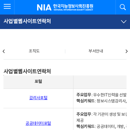
본
전
전체메뉴 열기
검
한국지능정보사회진흥원
문
체
바
메
로
뉴
가
바
사업별웹사이트연락처
기
로
가
기
조직도
조직도
부서안내
사업별웹사이트연락처
사업별웹사이트연락처
사업별웹사이트연락처 - 포털, 주요업무및 핵심키워드, 소관부서 및 담당자, 대표전화로 구성됨
포털
주요업무
: 우수한IT인력을 선발
감리사포털
핵심키워드
: 정보시스템감리사, 
주요업무
: 각 기관이 생성 및 
제공
공공데이터포털
핵심키워드
: 공공데이터, 개방, 