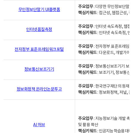
주요업무
: 다양한 무인정보단말기
무인정보단말기 UI플랫폼
핵심키워드
: 접근성, 웹접근성,
주요업무
: 인터넷 속도측정, 웹접
인터넷품질측정
핵심키워드
: 인터넷 속도측정, 
주요업무
: 전자정부 표준프레임워
전자정부 표준프레임워크포털
핵심키워드
: 다운로드, 개발가이
주요업무
: 정보통신보조기기 보급
정보통신보조기기
핵심키워드
: 보조기기, 정보통신
주요업무
: 한국연구재단의 등재
정보화정책 온라인논문투고
핵심키워드
: 정보화정책, 저널, 논문,
주요업무
: 지능정보기술 개발 촉
AI 허브
및 활용 확산
핵심키워드
:
인공지능 학습용 데이터,