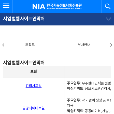
본
전
전체메뉴 열기
검
한국지능정보사회진흥원
문
체
바
메
로
뉴
가
바
사업별웹사이트연락처
기
로
가
기
조직도
조직도
부서안내
사업별웹사이트연락처
사업별웹사이트연락처
사업별웹사이트연락처 - 포털, 주요업무및 핵심키워드, 소관부서 및 담당자, 대표전화로 구성됨
포털
주요업무
: 우수한IT인력을 선발
감리사포털
핵심키워드
: 정보시스템감리사, 
주요업무
: 각 기관이 생성 및 
제공
공공데이터포털
핵심키워드
: 공공데이터, 개방, 