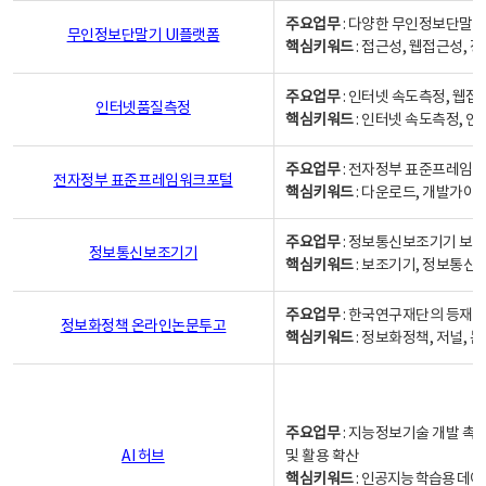
주요업무
: 다양한 무인정보단말기
무인정보단말기 UI플랫폼
핵심키워드
: 접근성, 웹접근성,
주요업무
: 인터넷 속도측정, 웹접
인터넷품질측정
핵심키워드
: 인터넷 속도측정, 
주요업무
: 전자정부 표준프레임워
전자정부 표준프레임워크포털
핵심키워드
: 다운로드, 개발가이
주요업무
: 정보통신보조기기 보급
정보통신보조기기
핵심키워드
: 보조기기, 정보통신
주요업무
: 한국연구재단의 등재
정보화정책 온라인논문투고
핵심키워드
: 정보화정책, 저널, 논문,
주요업무
: 지능정보기술 개발 촉
AI 허브
및 활용 확산
핵심키워드
:
인공지능 학습용 데이터,