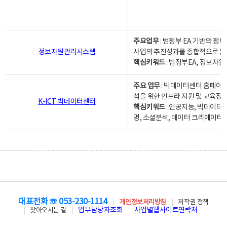
주요업무
: 범정부 EA 기반의 
정보자원관리시스템
사업의 추진성과를 종합적으로 분
핵심키워드
: 범정부EA, 정보
주요 업무
: 빅데이터센터 홈페이지
석을 위한 인프라 지원 및 교육정보
K-ICT 빅데이터센터
핵심키워드
: 인공지능, 빅데이터
명, 소셜분석, 데이터 크리에이터 
대표전화 ☏ 053-230-1114
개인정보처리방침
저작권 정책
업무담당자조회
사업별웹사이트연락처
찾아오시는 길