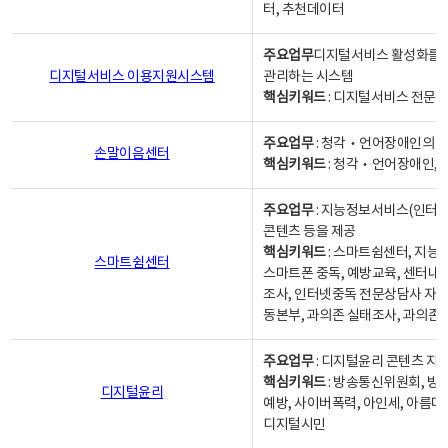
터, 추천데이터
주요업무
디지털서비스 활성화를 위
디지털서비스 이용지원시스템
관리하는 시스템
핵심키워드
: 디지털서비스 전문계
주요업무
: 청각‧언어장애인의 
손말이음센터
핵심키워드
: 청각‧언어장애인, 
주요업무
: 지능정보서비스(인터넷
콘텐츠 등을 제공
핵심키워드
: 스마트쉼센터, 지능
스마트쉼센터
스마트폰 중독, 예방교육, 센터내
조사, 인터넷중독 전문상담사 자격
동본부, 과의존 실태조사, 과의존
주요업무
: 디지털윤리 콘텐츠 지원
핵심키워드
: 방송통신위원회, 방
디지털윤리
예방, 사이버폭력, 아인세, 아름다
디지털시민