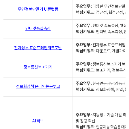
주요업무
: 다양한 무인정보단말기
무인정보단말기 UI플랫폼
핵심키워드
: 접근성, 웹접근성,
주요업무
: 인터넷 속도측정, 웹접
인터넷품질측정
핵심키워드
: 인터넷 속도측정, 
주요업무
: 전자정부 표준프레임워
전자정부 표준프레임워크포털
핵심키워드
: 다운로드, 개발가이
주요업무
: 정보통신보조기기 보급
정보통신보조기기
핵심키워드
: 보조기기, 정보통신
주요업무
: 한국연구재단의 등재
정보화정책 온라인논문투고
핵심키워드
: 정보화정책, 저널, 논문,
주요업무
: 지능정보기술 개발 촉
AI 허브
및 활용 확산
핵심키워드
:
인공지능 학습용 데이터,