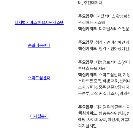
터, 추천데이터
주요업무
디지털서비스 활성화를 위
디지털서비스 이용지원시스템
관리하는 시스템
핵심키워드
: 디지털서비스 전문계
주요업무
: 청각‧언어장애인의 
손말이음센터
핵심키워드
: 청각‧언어장애인, 
주요업무
: 지능정보서비스(인터넷
콘텐츠 등을 제공
핵심키워드
: 스마트쉼센터, 지능
스마트쉼센터
스마트폰 중독, 예방교육, 센터내
조사, 인터넷중독 전문상담사 자격
동본부, 과의존 실태조사, 과의존
주요업무
: 디지털윤리 콘텐츠 지원
핵심키워드
: 방송통신위원회, 방
디지털윤리
예방, 사이버폭력, 아인세, 아름다
디지털시민