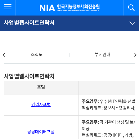
본
전
전체메뉴 열기
검
한국지능정보사회진흥원
문
체
바
메
로
뉴
가
바
사업별웹사이트연락처
기
로
가
기
조직도
조직도
부서안내
사업별웹사이트연락처
사업별웹사이트연락처
사업별웹사이트연락처 - 포털, 주요업무및 핵심키워드, 소관부서 및 담당자, 대표전화로 구성됨
포털
주요업무
: 우수한IT인력을 선발
감리사포털
핵심키워드
: 정보시스템감리사, 
주요업무
: 각 기관이 생성 및 
제공
공공데이터포털
핵심키워드
: 공공데이터, 개방, 