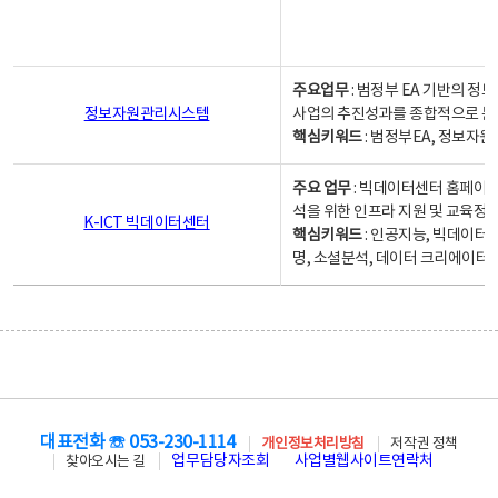
주요업무
: 범정부 EA 기반의 
정보자원관리시스템
사업의 추진성과를 종합적으로 분
핵심키워드
: 범정부EA, 정보
주요 업무
: 빅데이터센터 홈페이지
석을 위한 인프라 지원 및 교육정보
K-ICT 빅데이터센터
핵심키워드
: 인공지능, 빅데이터
명, 소셜분석, 데이터 크리에이터 
대표전화 ☏ 053-230-1114
개인정보처리방침
저작권 정책
업무담당자조회
사업별웹사이트연락처
찾아오시는 길