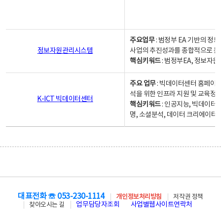
주요업무
: 범정부 EA 기반의 
정보자원관리시스템
사업의 추진성과를 종합적으로 분
핵심키워드
: 범정부EA, 정보
주요 업무
: 빅데이터센터 홈페이지
석을 위한 인프라 지원 및 교육정보
K-ICT 빅데이터센터
핵심키워드
: 인공지능, 빅데이터
명, 소셜분석, 데이터 크리에이터 
대표전화 ☏ 053-230-1114
개인정보처리방침
저작권 정책
업무담당자조회
사업별웹사이트연락처
찾아오시는 길