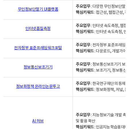
주요업무
: 다양한 무인정보단말기
무인정보단말기 UI플랫폼
핵심키워드
: 접근성, 웹접근성,
주요업무
: 인터넷 속도측정, 웹접
인터넷품질측정
핵심키워드
: 인터넷 속도측정, 
주요업무
: 전자정부 표준프레임워
전자정부 표준프레임워크포털
핵심키워드
: 다운로드, 개발가이
주요업무
: 정보통신보조기기 보급
정보통신보조기기
핵심키워드
: 보조기기, 정보통신
주요업무
: 한국연구재단의 등재
정보화정책 온라인논문투고
핵심키워드
: 정보화정책, 저널, 논문,
주요업무
: 지능정보기술 개발 촉
AI 허브
및 활용 확산
핵심키워드
:
인공지능 학습용 데이터,