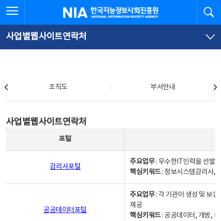
본
전
전체메뉴 열기
검
한국지능정보사회진흥원
문
체
바
메
로
뉴
가
바
사업별웹사이트연락처
기
로
가
기
조직도
조직도
부서안내
사업별웹사이트연락처
사업별웹사이트연락처
사업별웹사이트연락처 - 포털, 주요업무및 핵심키워드, 소관부서 및 담당자, 대표전화로 구성됨
포털
주요업무
: 우수한IT인력을 선발
감리사포털
핵심키워드
: 정보시스템감리사, 
주요업무
: 각 기관이 생성 및 
제공
공공데이터포털
핵심키워드
: 공공데이터, 개방, 