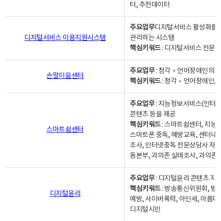
터, 추천데이터
주요업무
디지털서비스 활성화를 위
디지털서비스 이용지원시스템
관리하는 시스템
핵심키워드
: 디지털서비스 전문계
주요업무
: 청각‧언어장애인의 
손말이음센터
핵심키워드
: 청각‧언어장애인, 
주요업무
: 지능정보서비스(인터넷
콘텐츠 등을 제공
핵심키워드
: 스마트쉼센터, 지능
스마트쉼센터
스마트폰 중독, 예방교육, 센터내
조사, 인터넷중독 전문상담사 자격
동본부, 과의존 실태조사, 과의존
주요업무
: 디지털윤리 콘텐츠 지원
핵심키워드
: 방송통신위원회, 방
디지털윤리
예방, 사이버폭력, 아인세, 아름다
디지털시민