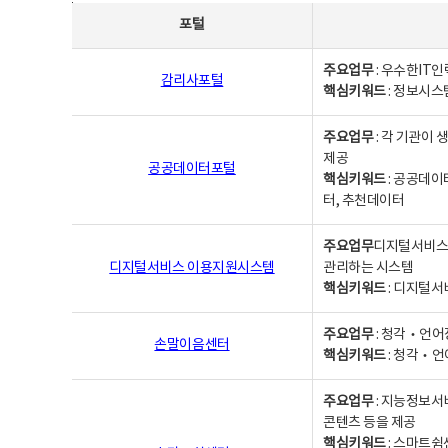
사업별웹사이트연락처 - 포털, 주요업무및 핵심키워드, 소관부서 및 담당자, 대표전화로 구성됨
포털
주요업무
: 우수한IT
감리사포털
핵심키워드
: 정보시스
주요업무
: 각 기관이
제공
공공데이터포털
핵심키워드
: 공공데이
터, 추천데이터
주요업무
디지털서비스 
디지털서비스 이용지원시스템
관리하는 시스템
핵심키워드
: 디지털서
주요업무
: 청각‧언어
손말이음센터
핵심키워드
: 청각‧언
주요업무
: 지능정보서
콘텐츠 등을 제공
핵심키워드
: 스마트쉼