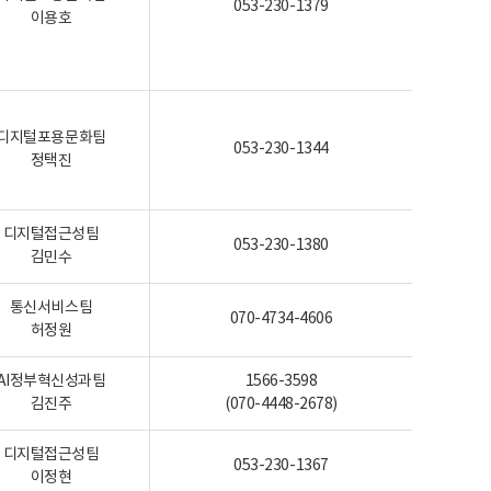
053-230-1379
이용호
디지털포용문화팀
053-230-1344
정택진
디지털접근성팀
053-230-1380
김민수
통신서비스팀
070-4734-4606
허정원
AI정부혁신성과팀
1566-3598
김진주
(070-4448-2678)
디지털접근성팀
053-230-1367
이정현