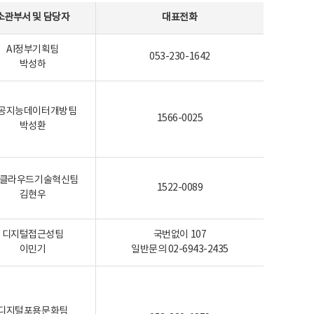
소관부서 및 담당자
대표전화
AI정부기획팀
053-230-1642
박성하
공지능데이터개방팀
1566-0025
박성환
I-클라우드기술혁신팀
1522-0089
김현우
디지털접근성팀
국번없이 107
이민기
일반문의 02-6943-2435
디지털포용문화팀