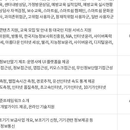
육, 센터내방상담, 가정방문상담, 예방교육 실적입력, 예방교육 실시현황
상담사 자격검정, 보수교육, 스마트쉼, 스마트쉼 캠페인, 스마트쉼 문화운
사, 과의존위험군, 고위험 사용자군, 잠재적위험 사용자군, 일반 사용자군
콘텐츠 지원, 교육 모집 및 안내 등 대국민 지원 서비스 지원
위원회, 방통위, 한국지능정보사회진흥원, NIA, 인터넷윤리, 사이버폭력
세, 아름다운 인터넷 세상, 웰리, 지능정보윤리, 사이버윤리, 디지털윤리,
인정보단말기 제조·운영사에 UI 플랫폼을 제공
 웹접근성, 정보접근성, 앱접근성, 키오스크접근성, 무인정보단말기접근성
도측정, 웹접속시간 측정, 경로추적, 유선인터넷 속도 통계 제공
속도측정, 인터넷 품질측정, 초고속인터넷, 기가인터넷, 10기가인터넷
표준프레임워크 소개
, 개발가이드 제공, 온라인 기술지원
조기기 보급사업 개요, 보조기기 신청, 기기관련 정보제공 등
, 정보통신