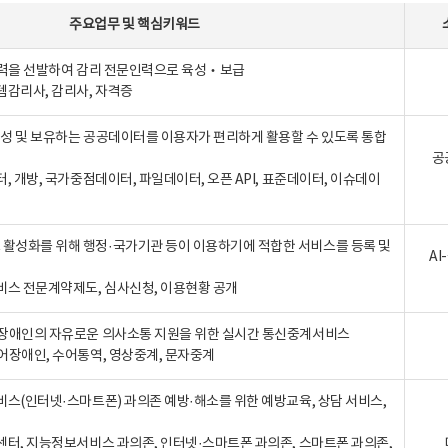
주요업무
및
핵심키워드
인력을 선발하여 감리 전문인력으로 육성‧보급
템감리사, 감리사, 자격증
 생성 및 보유하는 공공데이터를 이용자가 편리하게 활용할 수 있도록 통합
공
터, 개방, 국가중점데이터, 파일데이터, 오픈 API, 표준데이터, 이슈데이
활성화를 위해 행정·국가기관 등이 이용하기에 적합한 서비스를 등록 및
A
비스 전문계약제도, 심사신청, 이용현황 공개
장애인의 자유로운 의사소통 지원을 위한 실시간 통신중계서비스
어장애인, 수어통역, 영상중계, 문자중계
비스(인터넷·스마트폰) 과의존 예방·해소를 위한 예방교육, 상담 서비스,
센터, 지능정보서비스 과의존, 인터넷·스마트폰 과의존, 스마트폰 과의존,