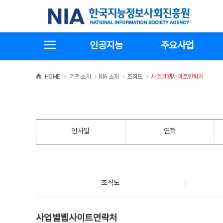
본
전
한국지능정보사회진흥원
문
체
바
메
로
뉴
가
바
전체메뉴보기
기
로
인공지능
주요사업
가
기
>
>
>
>
HOME
기관소개
NIA 소개
조직도
사업별웹사이트연락처
인사말
연혁
조직도
조직도
사업별웹사이트연락처
사업별웹사이트연락처