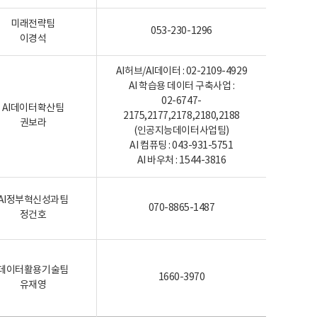
미래전략팀
053-230-1296
이경석
AI허브/AI데이터 : 02-2109-4929
AI 학습용 데이터 구축사업 :
02-6747-
AI데이터확산팀
2175,2177,2178,2180,2188
권보라
(인공지능데이터사업팀)
AI 컴퓨팅 : 043-931-5751
AI 바우처 : 1544-3816
AI정부혁신성과팀
070-8865-1487
정건호
데이터활용기술팀
1660-3970
유재영