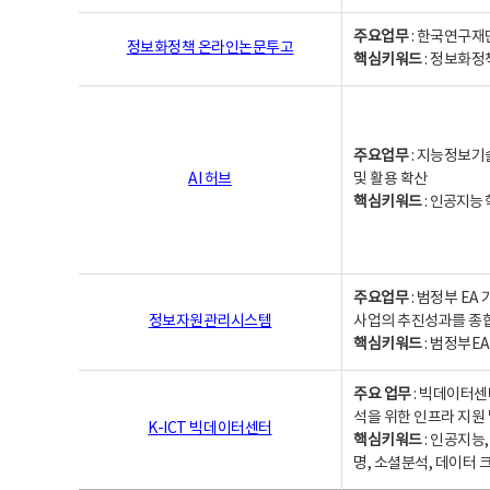
주요업무
: 한국연구재
정보화정책 온라인논문투고
핵심키워드
: 정보화정책,
주요업무
: 지능정보기
AI 허브
및 활용 확산
핵심키워드
:
인공지능 학
주요업무
: 범정부 E
정보자원관리시스템
사업의 추진성과를 종
핵심키워드
: 범정부E
주요 업무
: 빅데이터센
석을 위한 인프라 지원 
K-ICT 빅데이터센터
핵심키워드
: 인공지능
명, 소셜분석, 데이터 