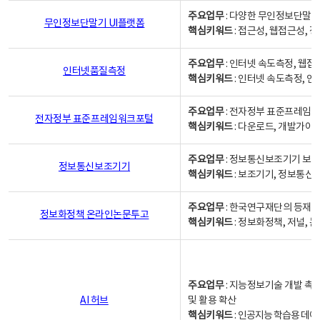
주요업무
: 다양한 무인정보단말기
무인정보단말기 UI플랫폼
핵심키워드
: 접근성, 웹접근성,
주요업무
: 인터넷 속도측정, 웹접
인터넷품질측정
핵심키워드
: 인터넷 속도측정, 
주요업무
: 전자정부 표준프레임워
전자정부 표준프레임워크포털
핵심키워드
: 다운로드, 개발가이
주요업무
: 정보통신보조기기 보급
정보통신보조기기
핵심키워드
: 보조기기, 정보통신
주요업무
: 한국연구재단의 등재
정보화정책 온라인논문투고
핵심키워드
: 정보화정책, 저널, 논문,
주요업무
: 지능정보기술 개발 촉
AI 허브
및 활용 확산
핵심키워드
:
인공지능 학습용 데이터,