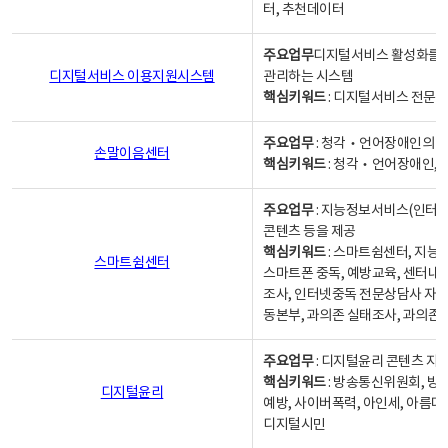
터, 추천데이터
주요업무
디지털서비스 활성화를 위
디지털서비스 이용지원시스템
관리하는 시스템
핵심키워드
: 디지털서비스 전문계
주요업무
: 청각‧언어장애인의 
손말이음센터
핵심키워드
: 청각‧언어장애인, 
주요업무
: 지능정보서비스(인터넷
콘텐츠 등을 제공
핵심키워드
: 스마트쉼센터, 지능
스마트쉼센터
스마트폰 중독, 예방교육, 센터내
조사, 인터넷중독 전문상담사 자격
동본부, 과의존 실태조사, 과의존
주요업무
: 디지털윤리 콘텐츠 지원
핵심키워드
: 방송통신위원회, 방
디지털윤리
예방, 사이버폭력, 아인세, 아름다
디지털시민