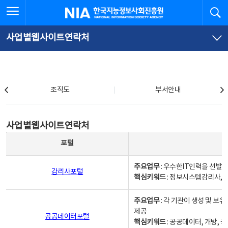
본
전
전체메뉴 열기
검
한국지능정보사회진흥원
문
체
바
메
로
뉴
가
바
사업별웹사이트연락처
기
로
가
기
조직도
조직도
부서안내
사업별웹사이트연락처
사업별웹사이트연락처
사업별웹사이트연락처 - 포털, 주요업무및 핵심키워드, 소관부서 및 담당자, 대표전화로 구성됨
포털
주요업무
: 우수한IT인력을 선발
감리사포털
핵심키워드
: 정보시스템감리사, 
주요업무
: 각 기관이 생성 및 
제공
공공데이터포털
핵심키워드
: 공공데이터, 개방, 