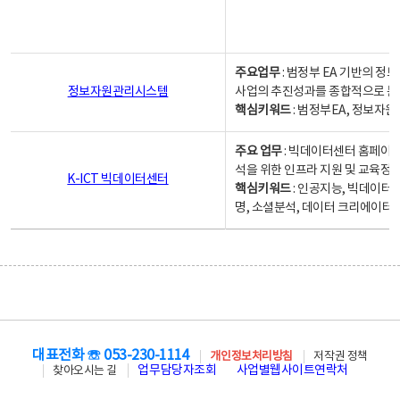
주요업무
: 범정부 EA 기반의 
정보자원관리시스템
사업의 추진성과를 종합적으로 분
핵심키워드
: 범정부EA, 정보
주요 업무
: 빅데이터센터 홈페이지
석을 위한 인프라 지원 및 교육정보
K-ICT 빅데이터센터
핵심키워드
: 인공지능, 빅데이터
명, 소셜분석, 데이터 크리에이터 
대표전화 ☏ 053-230-1114
개인정보처리방침
저작권 정책
업무담당자조회
사업별웹사이트연락처
찾아오시는 길