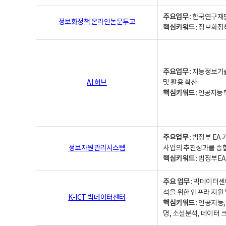
주요업무
: 한국연구재
정보화정책 온라인논문투고
핵심키워드
: 정보화정책,
주요업무
: 지능정보기
AI 허브
및 활용 확산
핵심키워드
:
인공지능 학
주요업무
: 범정부 E
정보자원관리시스템
사업의 추진성과를 종
핵심키워드
: 범정부E
주요 업무
: 빅데이터센
석을 위한 인프라 지원 
K-ICT 빅데이터센터
핵심키워드
: 인공지능
명, 소셜분석, 데이터 