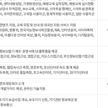
육, 센터내방상담, 가정방문상담, 예방교육 실적입력, 예방교육 실시현황
상담사 자격검정, 보수교육, 스마트쉼, 스마트쉼 캠페인, 스마트쉼 문화운
사, 과의존위험군, 고위험 사용자군, 잠재적위험 사용자군, 일반 사용자군
콘텐츠 지원, 교육 모집 및 안내 등 대국민 지원 서비스 지원
위원회, 방통위, 한국지능정보사회진흥원, NIA, 인터넷윤리, 사이버폭력
세, 아름다운 인터넷 세상, 웰리, 지능정보윤리, 사이버윤리, 디지털윤리,
인정보단말기 제조·운영사에 UI 플랫폼을 제공
 웹접근성, 정보접근성, 앱접근성, 키오스크접근성, 무인정보단말기접근성
도측정, 웹접속시간 측정, 경로추적, 유선인터넷 속도 통계 제공
속도측정, 인터넷 품질측정, 초고속인터넷, 기가인터넷, 10기가인터넷
표준프레임워크 소개
, 개발가이드 제공, 온라인 기술지원
조기기 보급사업 개요, 보조기기 신청, 기기관련 정보제공 등
, 정보통신