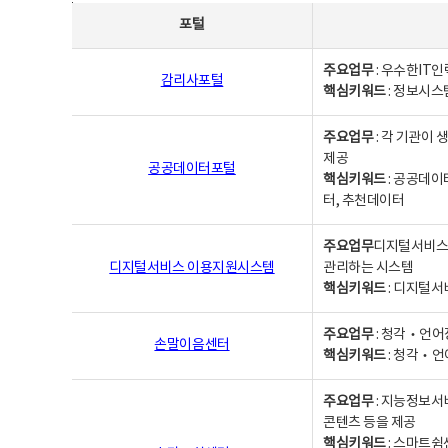
사업별웹사이트연락처 - 포털, 주요업무및 핵심키워드, 소관부서 및 담당자, 대표전화로 구성됨
포털
주요업무
: 우수한IT
감리사포털
핵심키워드
: 정보시스
주요업무
: 각 기관이
제공
공공데이터포털
핵심키워드
: 공공데이
터, 추천데이터
주요업무
디지털서비스 
디지털서비스 이용지원시스템
관리하는 시스템
핵심키워드
: 디지털서
주요업무
: 청각‧언어
손말이음센터
핵심키워드
: 청각‧언
주요업무
: 지능정보서
콘텐츠 등을 제공
핵심키워드
: 스마트쉼