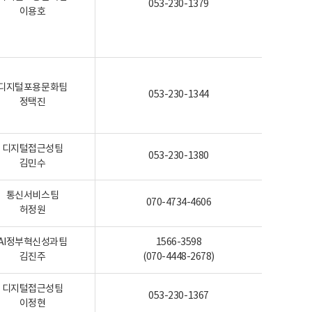
053-230-1379
이용호
디지털포용문화팀
053-230-1344
정택진
디지털접근성팀
053-230-1380
김민수
통신서비스팀
070-4734-4606
허정원
AI정부혁신성과팀
1566-3598
김진주
(070-4448-2678)
디지털접근성팀
053-230-1367
이정현