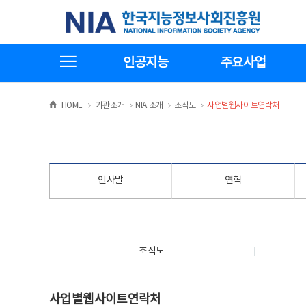
본
전
한국지능정보사회진흥원
문
체
바
메
로
뉴
가
바
전체메뉴보기
기
로
인공지능
주요사업
가
기
>
>
>
>
HOME
기관소개
NIA 소개
조직도
사업별웹사이트연락처
인사말
연혁
조직도
조직도
사업별웹사이트연락처
사업별웹사이트연락처