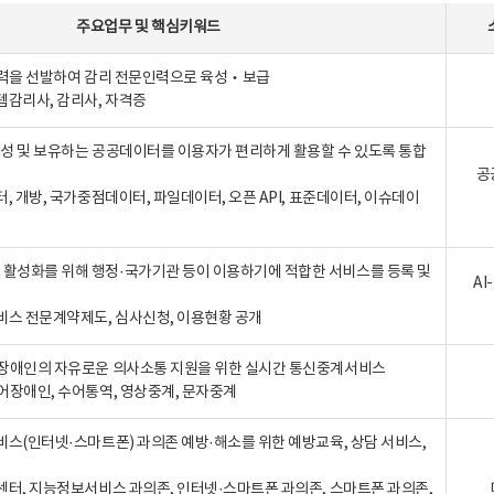
주요업무
및
핵심키워드
인력을 선발하여 감리 전문인력으로 육성‧보급
템감리사, 감리사, 자격증
 생성 및 보유하는 공공데이터를 이용자가 편리하게 활용할 수 있도록 통합
공
터, 개방, 국가중점데이터, 파일데이터, 오픈 API, 표준데이터, 이슈데이
활성화를 위해 행정·국가기관 등이 이용하기에 적합한 서비스를 등록 및
A
비스 전문계약제도, 심사신청, 이용현황 공개
장애인의 자유로운 의사소통 지원을 위한 실시간 통신중계서비스
어장애인, 수어통역, 영상중계, 문자중계
비스(인터넷·스마트폰) 과의존 예방·해소를 위한 예방교육, 상담 서비스,
센터, 지능정보서비스 과의존, 인터넷·스마트폰 과의존, 스마트폰 과의존,