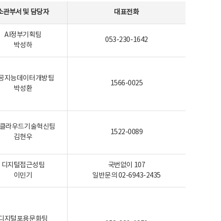
소관부서 및 담당자
대표전화
AI정부기획팀
053-230-1642
박성하
공지능데이터개방팀
1566-0025
박성환
I-클라우드기술혁신팀
1522-0089
김현우
디지털접근성팀
국번없이 107
이민기
일반문의 02-6943-2435
디지털포용문화팀