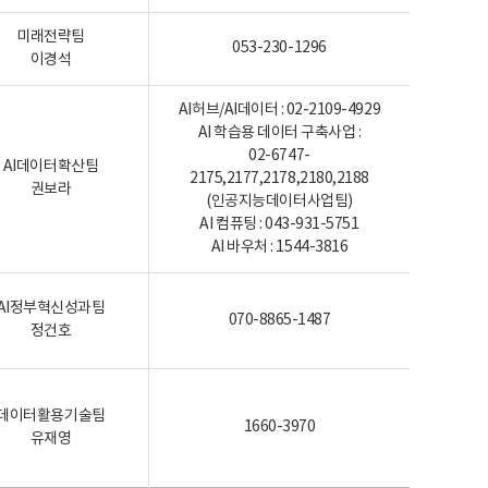
미래전략팀
053-230-1296
이경석
AI허브/AI데이터 : 02-2109-4929
AI 학습용 데이터 구축사업 :
02-6747-
AI데이터확산팀
2175,2177,2178,2180,2188
권보라
(인공지능데이터사업팀)
AI 컴퓨팅 : 043-931-5751
AI 바우처 : 1544-3816
AI정부혁신성과팀
070-8865-1487
정건호
데이터활용기술팀
1660-3970
유재영