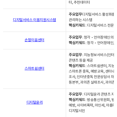
터, 추천데이터
주요업무
디지털서비스 활성화를 위
디지털서비스 이용지원시스템
관리하는 시스템
핵심키워드
: 디지털서비스 전문계
주요업무
: 청각‧언어장애인의 
손말이음센터
핵심키워드
: 청각‧언어장애인, 
주요업무
: 지능정보서비스(인터넷
콘텐츠 등을 제공
핵심키워드
: 스마트쉼센터, 지능
스마트쉼센터
스마트폰 중독, 예방교육, 센터내
조사, 인터넷중독 전문상담사 자격
동본부, 과의존 실태조사, 과의존
주요업무
: 디지털윤리 콘텐츠 지원
핵심키워드
: 방송통신위원회, 방
디지털윤리
예방, 사이버폭력, 아인세, 아름다
디지털시민