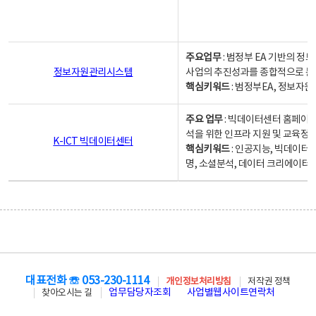
주요업무
: 범정부 EA 기반의 
정보자원관리시스템
사업의 추진성과를 종합적으로 분
핵심키워드
: 범정부EA, 정보
주요 업무
: 빅데이터센터 홈페이지
석을 위한 인프라 지원 및 교육정보
K-ICT 빅데이터센터
핵심키워드
: 인공지능, 빅데이터
명, 소셜분석, 데이터 크리에이터 
대표전화 ☏ 053-230-1114
개인정보처리방침
저작권 정책
업무담당자조회
사업별웹사이트연락처
찾아오시는 길