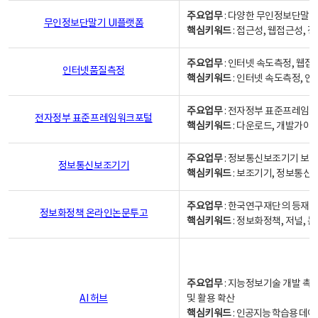
주요업무
: 다양한 무인정보단말기
무인정보단말기 UI플랫폼
핵심키워드
: 접근성, 웹접근성,
주요업무
: 인터넷 속도측정, 웹접
인터넷품질측정
핵심키워드
: 인터넷 속도측정, 
주요업무
: 전자정부 표준프레임워
전자정부 표준프레임워크포털
핵심키워드
: 다운로드, 개발가이
주요업무
: 정보통신보조기기 보급
정보통신보조기기
핵심키워드
: 보조기기, 정보통신
주요업무
: 한국연구재단의 등재
정보화정책 온라인논문투고
핵심키워드
: 정보화정책, 저널, 논문,
주요업무
: 지능정보기술 개발 촉
AI 허브
및 활용 확산
핵심키워드
:
인공지능 학습용 데이터,