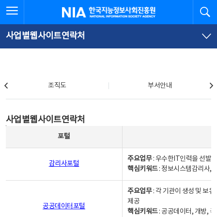
본
전
전체메뉴 열기
검
한국지능정보사회진흥원
문
체
바
메
로
뉴
가
바
사업별웹사이트연락처
기
로
가
기
조직도
조직도
부서안내
사업별웹사이트연락처
사업별웹사이트연락처
사업별웹사이트연락처 - 포털, 주요업무및 핵심키워드, 소관부서 및 담당자, 대표전화로 구성됨
포털
주요업무
: 우수한IT인력을 선발
감리사포털
핵심키워드
: 정보시스템감리사, 
주요업무
: 각 기관이 생성 및 
제공
공공데이터포털
핵심키워드
: 공공데이터, 개방, 