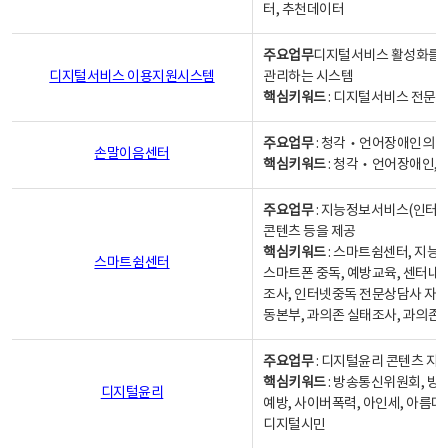
터, 추천데이터
주요업무
디지털서비스 활성화를 위
디지털서비스 이용지원시스템
관리하는 시스템
핵심키워드
: 디지털서비스 전문계
주요업무
: 청각‧언어장애인의 
손말이음센터
핵심키워드
: 청각‧언어장애인, 
주요업무
: 지능정보서비스(인터넷
콘텐츠 등을 제공
핵심키워드
: 스마트쉼센터, 지능
스마트쉼센터
스마트폰 중독, 예방교육, 센터내
조사, 인터넷중독 전문상담사 자격
동본부, 과의존 실태조사, 과의존
주요업무
: 디지털윤리 콘텐츠 지원
핵심키워드
: 방송통신위원회, 방
디지털윤리
예방, 사이버폭력, 아인세, 아름다
디지털시민