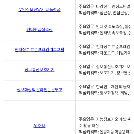
주요업무
: 다양한 무인정보단말기
무인정보단말기 UI플랫폼
핵심키워드
: 접근성, 웹접근성,
주요업무
: 인터넷 속도측정, 웹접
인터넷품질측정
핵심키워드
: 인터넷 속도측정, 
주요업무
: 전자정부 표준프레임워
전자정부 표준프레임워크포털
핵심키워드
: 다운로드, 개발가이
주요업무
: 정보통신보조기기 보급
정보통신보조기기
핵심키워드
: 보조기기, 정보통신
주요업무
: 한국연구재단의 등재
정보화정책 온라인논문투고
핵심키워드
: 정보화정책, 저널, 논문,
주요업무
: 지능정보기술 개발 촉
AI 허브
및 활용 확산
핵심키워드
:
인공지능 학습용 데이터,