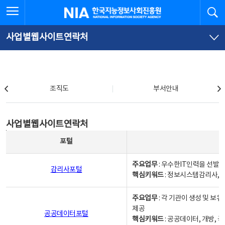
본
전
전체메뉴 열기
검
한국지능정보사회진흥원
문
체
바
메
로
뉴
가
바
사업별웹사이트연락처
기
로
가
기
조직도
조직도
부서안내
사업별웹사이트연락처
사업별웹사이트연락처
사업별웹사이트연락처 - 포털, 주요업무및 핵심키워드, 소관부서 및 담당자, 대표전화로 구성됨
포털
주요업무
: 우수한IT인력을 선발
감리사포털
핵심키워드
: 정보시스템감리사, 
주요업무
: 각 기관이 생성 및 
제공
공공데이터포털
핵심키워드
: 공공데이터, 개방, 