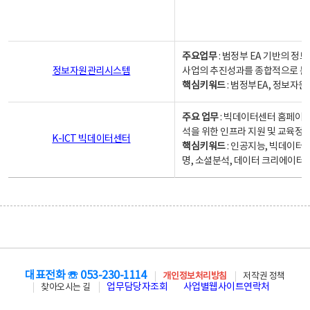
주요업무
: 범정부 EA 기반의 
정보자원관리시스템
사업의 추진성과를 종합적으로 분
핵심키워드
: 범정부EA, 정보
주요 업무
: 빅데이터센터 홈페이지
석을 위한 인프라 지원 및 교육정보
K-ICT 빅데이터센터
핵심키워드
: 인공지능, 빅데이터
명, 소셜분석, 데이터 크리에이터 
대표전화 ☏ 053-230-1114
개인정보처리방침
저작권 정책
업무담당자조회
사업별웹사이트연락처
찾아오시는 길