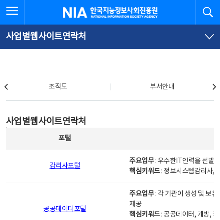
본
전
전체메뉴 열기
검
한국지능정보사회진흥원
문
체
바
메
로
뉴
가
바
사업별웹사이트연락처
기
로
가
기
조직도
조직도
부서안내
사업별웹사이트연락처
사업별웹사이트연락처
사업별웹사이트연락처 - 포털, 주요업무및 핵심키워드, 소관부서 및 담당자, 대표전화로 구성됨
포털
주요업무
: 우수한IT인력을 선발
감리사포털
핵심키워드
: 정보시스템감리사, 
주요업무
: 각 기관이 생성 및 
제공
공공데이터포털
핵심키워드
: 공공데이터, 개방, 