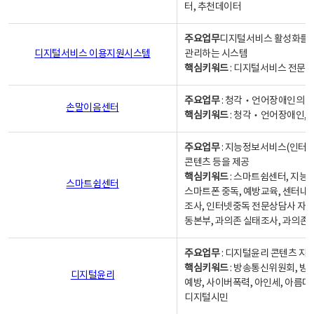
터, 추천데이터
주요업무
디지털서비스 활성화를 위
디지털서비스 이용지원시스템
관리하는 시스템
핵심키워드
: 디지털서비스 전문계
주요업무
: 청각‧언어장애인의 
손말이음센터
핵심키워드
: 청각‧언어장애인, 
주요업무
: 지능정보서비스(인터넷
콘텐츠 등을 제공
핵심키워드
: 스마트쉼센터, 지능
스마트쉼센터
스마트폰 중독, 예방교육, 센터내
조사, 인터넷중독 전문상담사 자격
동본부, 과의존 실태조사, 과의존
주요업무
: 디지털윤리 콘텐츠 지원
핵심키워드
: 방송통신위원회, 방
디지털윤리
예방, 사이버폭력, 아인세, 아름다
디지털시민