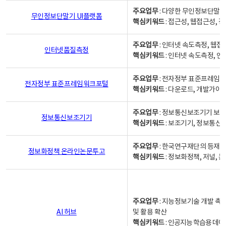
주요업무
: 다양한 무인정보단말기
무인정보단말기 UI플랫폼
핵심키워드
: 접근성, 웹접근성,
주요업무
: 인터넷 속도측정, 웹접
인터넷품질측정
핵심키워드
: 인터넷 속도측정, 
주요업무
: 전자정부 표준프레임워
전자정부 표준프레임워크포털
핵심키워드
: 다운로드, 개발가이
주요업무
: 정보통신보조기기 보급
정보통신보조기기
핵심키워드
: 보조기기, 정보통신
주요업무
: 한국연구재단의 등재
정보화정책 온라인논문투고
핵심키워드
: 정보화정책, 저널, 논문,
주요업무
: 지능정보기술 개발 촉
AI 허브
및 활용 확산
핵심키워드
:
인공지능 학습용 데이터,