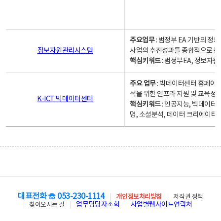
주요업무
: 범정부 EA 기반의 
정보자원관리시스템
사업의 추진성과를 종합적으로 분
핵심키워드
: 범정부EA, 정보
주요 업무
: 빅데이터센터 홈페이지
석을 위한 인프라 지원 및 교육정보
K-ICT 빅데이터센터
핵심키워드
: 인공지능, 빅데이터
명, 소셜분석, 데이터 크리에이터 
대표전화 ☏ 053-230-1114
개인정보처리방침
저작권 정책
업무담당자조회
사업별웹사이트연락처
찾아오시는 길