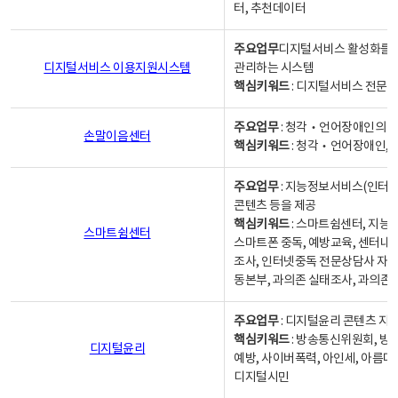
터, 추천데이터
주요업무
디지털서비스 활성화를 위
디지털서비스 이용지원시스템
관리하는 시스템
핵심키워드
: 디지털서비스 전문계
주요업무
: 청각‧언어장애인의 
손말이음센터
핵심키워드
: 청각‧언어장애인, 
주요업무
: 지능정보서비스(인터넷
콘텐츠 등을 제공
핵심키워드
: 스마트쉼센터, 지능
스마트쉼센터
스마트폰 중독, 예방교육, 센터내
조사, 인터넷중독 전문상담사 자격
동본부, 과의존 실태조사, 과의존
주요업무
: 디지털윤리 콘텐츠 지원
핵심키워드
: 방송통신위원회, 방
디지털윤리
예방, 사이버폭력, 아인세, 아름다
디지털시민