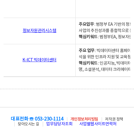
주요업무
: 범정부 EA 기반의 
정보자원관리시스템
사업의 추진성과를 종합적으로 분
핵심키워드
: 범정부EA, 정보
주요 업무
: 빅데이터센터 홈페이지
석을 위한 인프라 지원 및 교육정보
K-ICT 빅데이터센터
핵심키워드
: 인공지능, 빅데이터
명, 소셜분석, 데이터 크리에이터 
대표전화 ☏ 053-230-1114
개인정보처리방침
저작권 정책
업무담당자조회
사업별웹사이트연락처
찾아오시는 길