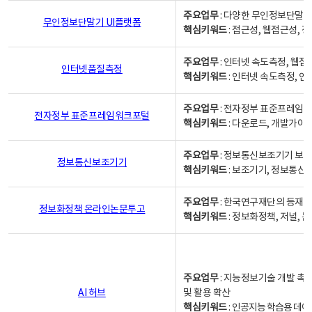
주요업무
: 다양한 무인정보단말기
무인정보단말기 UI플랫폼
핵심키워드
: 접근성, 웹접근성,
주요업무
: 인터넷 속도측정, 웹접
인터넷품질측정
핵심키워드
: 인터넷 속도측정, 
주요업무
: 전자정부 표준프레임워
전자정부 표준프레임워크포털
핵심키워드
: 다운로드, 개발가이
주요업무
: 정보통신보조기기 보급
정보통신보조기기
핵심키워드
: 보조기기, 정보통신
주요업무
: 한국연구재단의 등재
정보화정책 온라인논문투고
핵심키워드
: 정보화정책, 저널, 논문,
주요업무
: 지능정보기술 개발 촉
AI 허브
및 활용 확산
핵심키워드
:
인공지능 학습용 데이터,