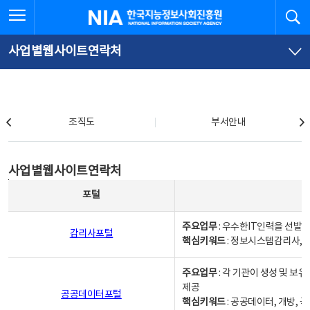
본
전
전체메뉴 열기
검
한국지능정보사회진흥원
문
체
바
메
로
뉴
가
바
사업별웹사이트연락처
기
로
가
기
조직도
조직도
부서안내
사업별웹사이트연락처
사업별웹사이트연락처
사업별웹사이트연락처 - 포털, 주요업무및 핵심키워드, 소관부서 및 담당자, 대표전화로 구성됨
포털
주요업무
: 우수한IT인력을 선발
감리사포털
핵심키워드
: 정보시스템감리사, 
주요업무
: 각 기관이 생성 및 
제공
공공데이터포털
핵심키워드
: 공공데이터, 개방, 