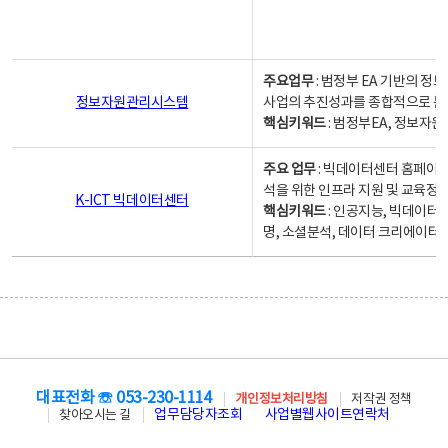
주요업무
: 범정부 EA 기반의 
정보자원관리시스템
사업의 추진성과를 종합적으로 분
핵심키워드
: 범정부EA, 정보
주요 업무
: 빅데이터센터 홈페이지
석을 위한 인프라 지원 및 교육정보
K-ICT 빅데이터센터
핵심키워드
: 인공지능, 빅데이터
명, 소셜분석, 데이터 크리에이터 
대표전화 ☏ 053-230-1114
개인정보처리방침
저작권 정책
업무담당자조회
사업별웹사이트연락처
찾아오시는 길