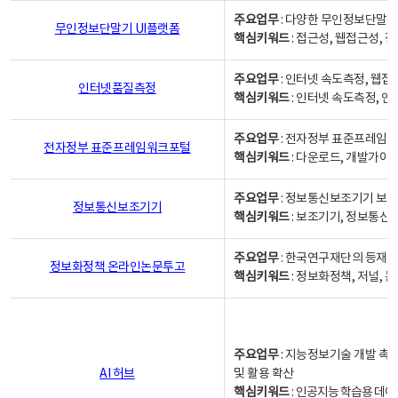
주요업무
: 다양한 무인정보단말기
무인정보단말기 UI플랫폼
핵심키워드
: 접근성, 웹접근성,
주요업무
: 인터넷 속도측정, 웹접
인터넷품질측정
핵심키워드
: 인터넷 속도측정, 
주요업무
: 전자정부 표준프레임워
전자정부 표준프레임워크포털
핵심키워드
: 다운로드, 개발가이
주요업무
: 정보통신보조기기 보급
정보통신보조기기
핵심키워드
: 보조기기, 정보통신
주요업무
: 한국연구재단의 등재
정보화정책 온라인논문투고
핵심키워드
: 정보화정책, 저널, 논문,
주요업무
: 지능정보기술 개발 촉
AI 허브
및 활용 확산
핵심키워드
:
인공지능 학습용 데이터,