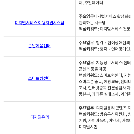
터, 추천데이터
주요업무
디지털서비스 활성화를 위
디지털서비스 이용지원시스템
관리하는 시스템
핵심키워드
: 디지털서비스 전문계
주요업무
: 청각‧언어장애인의 
손말이음센터
핵심키워드
: 청각‧언어장애인, 
주요업무
: 지능정보서비스(인터넷
콘텐츠 등을 제공
핵심키워드
: 스마트쉼센터, 지능
스마트쉼센터
스마트폰 중독, 예방교육, 센터내
조사, 인터넷중독 전문상담사 자격
동본부, 과의존 실태조사, 과의존
주요업무
: 디지털윤리 콘텐츠 지원
핵심키워드
: 방송통신위원회, 방
디지털윤리
예방, 사이버폭력, 아인세, 아름다
디지털시민