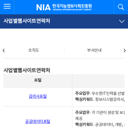
본
전
전체메뉴 열기
검
한국지능정보사회진흥원
문
체
바
메
로
뉴
가
바
사업별웹사이트연락처
기
로
가
기
조직도
조직도
부서안내
사업별웹사이트연락처
사업별웹사이트연락처
사업별웹사이트연락처 - 포털, 주요업무및 핵심키워드, 소관부서 및 담당자, 대표전화로 구성됨
포털
주요업무
: 우수한IT인력을 선발
감리사포털
핵심키워드
: 정보시스템감리사, 
주요업무
: 각 기관이 생성 및 
제공
공공데이터포털
핵심키워드
: 공공데이터, 개방, 