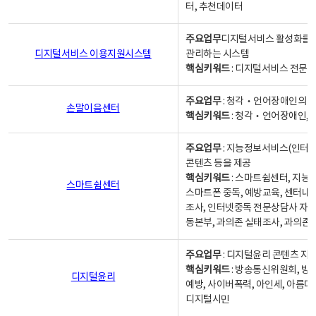
터, 추천데이터
주요업무
디지털서비스 활성화를 위
디지털서비스 이용지원시스템
관리하는 시스템
핵심키워드
: 디지털서비스 전문계
주요업무
: 청각‧언어장애인의 
손말이음센터
핵심키워드
: 청각‧언어장애인, 
주요업무
: 지능정보서비스(인터넷
콘텐츠 등을 제공
핵심키워드
: 스마트쉼센터, 지능
스마트쉼센터
스마트폰 중독, 예방교육, 센터내
조사, 인터넷중독 전문상담사 자격
동본부, 과의존 실태조사, 과의존
주요업무
: 디지털윤리 콘텐츠 지원
핵심키워드
: 방송통신위원회, 방
디지털윤리
예방, 사이버폭력, 아인세, 아름다
디지털시민