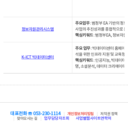
주요업무
: 범정부 EA 기반의 
정보자원관리시스템
사업의 추진성과를 종합적으로 분
핵심키워드
: 범정부EA, 정보
주요 업무
: 빅데이터센터 홈페이지
석을 위한 인프라 지원 및 교육정보
K-ICT 빅데이터센터
핵심키워드
: 인공지능, 빅데이터
명, 소셜분석, 데이터 크리에이터 
대표전화 ☏ 053-230-1114
개인정보처리방침
저작권 정책
업무담당자조회
사업별웹사이트연락처
찾아오시는 길