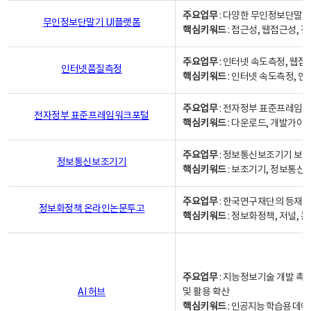
주요업무
: 다양한 무인정보단말기
무인정보단말기 UI플랫폼
핵심키워드
: 접근성, 웹접근성,
주요업무
: 인터넷 속도측정, 웹접
인터넷품질측정
핵심키워드
: 인터넷 속도측정, 
주요업무
: 전자정부 표준프레임워
전자정부 표준프레임워크포털
핵심키워드
: 다운로드, 개발가이
주요업무
: 정보통신보조기기 보급
정보통신보조기기
핵심키워드
: 보조기기, 정보통신
주요업무
: 한국연구재단의 등재
정보화정책 온라인논문투고
핵심키워드
: 정보화정책, 저널, 논문,
주요업무
: 지능정보기술 개발 촉
AI 허브
및 활용 확산
핵심키워드
:
인공지능 학습용 데이터,