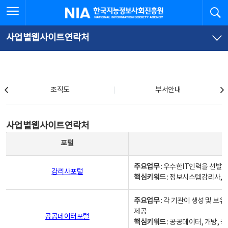
본
전
전체메뉴 열기
검
한국지능정보사회진흥원
문
체
바
메
로
뉴
가
바
사업별웹사이트연락처
기
로
가
기
조직도
조직도
부서안내
사업별웹사이트연락처
사업별웹사이트연락처
사업별웹사이트연락처 - 포털, 주요업무및 핵심키워드, 소관부서 및 담당자, 대표전화로 구성됨
포털
주요업무
: 우수한IT인력을 선발
감리사포털
핵심키워드
: 정보시스템감리사, 
주요업무
: 각 기관이 생성 및 
제공
공공데이터포털
핵심키워드
: 공공데이터, 개방, 