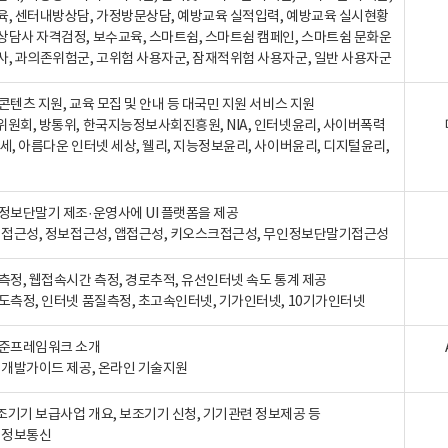
육, 센터내방상담, 가정방문상담, 예방교육 실적입력, 예방교육 실시현황
상담사 자격검정, 보수교육, 스마트쉼, 스마트쉼 캠페인, 스마트쉼 문화운
사, 과의존위험군, 고위험 사용자군, 잠재적위험 사용자군, 일반 사용자군
콘텐츠 지원, 교육 모집 및 안내 등 대국민 지원 서비스 지원
위원회, 방통위, 한국지능정보사회진흥원, NIA, 인터넷윤리, 사이버폭력
세, 아름다운 인터넷 세상, 웰리, 지능정보윤리, 사이버윤리, 디지털윤리,
인정보단말기 제조·운영사에 UI 플랫폼을 제공
 웹접근성, 정보접근성, 앱접근성, 키오스크접근성, 무인정보단말기접근성
도측정, 웹접속시간 측정, 경로추적, 유선인터넷 속도 통계 제공
속도측정, 인터넷 품질측정, 초고속인터넷, 기가인터넷, 10기가인터넷
표준프레임워크 소개
, 개발가이드 제공, 온라인 기술지원
조기기 보급사업 개요, 보조기기 신청, 기기관련 정보제공 등
, 정보통신