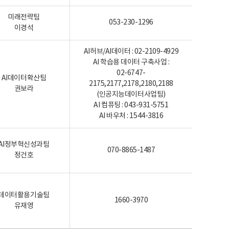
미래전략팀
053-230-1296
이경석
AI허브/AI데이터 : 02-2109-4929
AI 학습용 데이터 구축사업 :
02-6747-
AI데이터확산팀
2175,2177,2178,2180,2188
권보라
(인공지능데이터사업팀)
AI 컴퓨팅 : 043-931-5751
AI 바우처 : 1544-3816
AI정부혁신성과팀
070-8865-1487
정건호
데이터활용기술팀
1660-3970
유재영