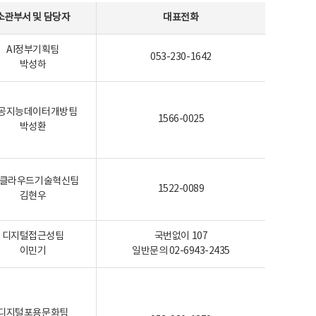
소관부서 및 담당자
대표전화
AI정부기획팀
053-230-1642
박성하
공지능데이터개방팀
1566-0025
박성환
I-클라우드기술혁신팀
1522-0089
김현우
디지털접근성팀
국번없이 107
이민기
일반문의 02-6943-2435
디지털포용문화팀