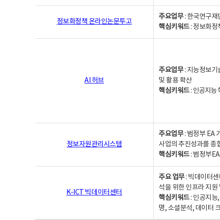
주요업무
: 한국연구재
정보화정책 온라인논문투고
핵심키워드
: 정보화정책,
주요업무
: 지능정보기
AI 허브
및 활용 확산
핵심키워드
:
인공지능 학
주요업무
: 범정부 E
정보자원관리시스템
사업의 추진성과를 종
핵심키워드
: 범정부E
주요 업무
: 빅데이터센
석을 위한 인프라 지원 
K-ICT 빅데이터센터
핵심키워드
: 인공지능
명, 소셜분석, 데이터 