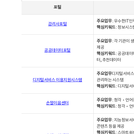
사업별웹사이트연락처 - 포털, 주요업무및 핵심키워드, 소관부서 및 담당자, 대표전화로 구성됨
포털
주요업무
: 우수한IT
감리사포털
핵심키워드
: 정보시스
주요업무
: 각 기관이
제공
공공데이터포털
핵심키워드
: 공공데이
터, 추천데이터
주요업무
디지털서비스 
디지털서비스 이용지원시스템
관리하는 시스템
핵심키워드
: 디지털서
주요업무
: 청각‧언어
손말이음센터
핵심키워드
: 청각‧언
주요업무
: 지능정보서
콘텐츠 등을 제공
핵심키워드
: 스마트쉼