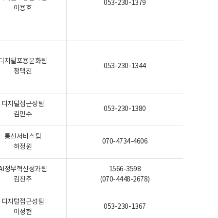
053-230-1379
이용호
디지털포용문화팀
053-230-1344
정택진
디지털접근성팀
053-230-1380
김민수
통신서비스팀
070-4734-4606
허정원
AI정부혁신성과팀
1566-3598
김진주
(070-4448-2678)
디지털접근성팀
053-230-1367
이정현