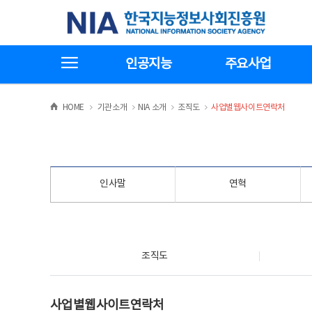
본
전
한국지능정보사회진흥원
문
체
바
메
로
뉴
가
바
전체메뉴보기
기
로
인공지능
주요사업
가
기
>
>
>
>
HOME
기관소개
NIA 소개
조직도
사업별웹사이트연락처
인사말
연혁
조직도
조직도
사업별웹사이트연락처
사업별웹사이트연락처