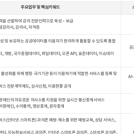
주요업무
및
핵심키워드
인력을 선발하여 감리 전문인력으로 육성‧보급
템감리사, 감리사, 자격증
 생성 및 보유하는 공공데이터를 이용자가 편리하게 활용할 수 있도록 통합
공
터, 개방, 국가중점데이터, 파일데이터, 오픈 API, 표준데이터, 이슈데이
활성화를 위해 행정·국가기관 등이 이용하기에 적합한 서비스를 등록 및
A
비스 전문계약제도, 심사신청, 이용현황 공개
장애인의 자유로운 의사소통 지원을 위한 실시간 통신중계서비스
어장애인, 수어통역, 영상중계, 문자중계
비스(인터넷·스마트폰) 과의존 예방·해소를 위한 예방교육, 상담 서비스,
센터, 지능정보서비스 과의존, 인터넷·스마트폰 과의존, 스마트폰 과의존,