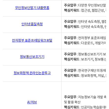
주요업무
: 다양한 무인정보단말기
무인정보단말기 UI플랫폼
핵심키워드
: 접근성, 웹접근성,
주요업무
: 인터넷 속도측정, 웹접
인터넷품질측정
핵심키워드
: 인터넷 속도측정, 
주요업무
: 전자정부 표준프레임워
전자정부 표준프레임워크포털
핵심키워드
: 다운로드, 개발가이
주요업무
: 정보통신보조기기 보급
정보통신보조기기
핵심키워드
: 보조기기, 정보통신
주요업무
: 한국연구재단의 등재
정보화정책 온라인논문투고
핵심키워드
: 정보화정책, 저널, 논문,
주요업무
: 지능정보기술 개발 촉
AI 허브
및 활용 확산
핵심키워드
:
인공지능 학습용 데이터,