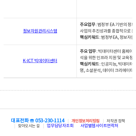
주요업무
: 범정부 EA 기반의 
정보자원관리시스템
사업의 추진성과를 종합적으로 분
핵심키워드
: 범정부EA, 정보
주요 업무
: 빅데이터센터 홈페이지
석을 위한 인프라 지원 및 교육정보
K-ICT 빅데이터센터
핵심키워드
: 인공지능, 빅데이터
명, 소셜분석, 데이터 크리에이터 
대표전화 ☏ 053-230-1114
개인정보처리방침
저작권 정책
업무담당자조회
사업별웹사이트연락처
찾아오시는 길