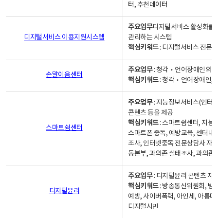
터, 추천데이터
주요업무
디지털서비스 활성화를 위
디지털서비스 이용지원시스템
관리하는 시스템
핵심키워드
: 디지털서비스 전문계
주요업무
: 청각‧언어장애인의 
손말이음센터
핵심키워드
: 청각‧언어장애인, 
주요업무
: 지능정보서비스(인터넷
콘텐츠 등을 제공
핵심키워드
: 스마트쉼센터, 지능
스마트쉼센터
스마트폰 중독, 예방교육, 센터내
조사, 인터넷중독 전문상담사 자격
동본부, 과의존 실태조사, 과의존
주요업무
: 디지털윤리 콘텐츠 지원
핵심키워드
: 방송통신위원회, 방
디지털윤리
예방, 사이버폭력, 아인세, 아름다
디지털시민