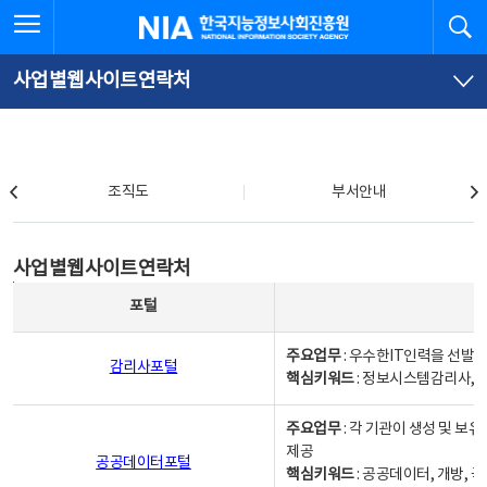
본
전
전체메뉴 열기
검
한국지능정보사회진흥원
문
체
바
메
로
뉴
가
바
사업별웹사이트연락처
기
로
가
기
조직도
조직도
부서안내
사업별웹사이트연락처
사업별웹사이트연락처
사업별웹사이트연락처 - 포털, 주요업무및 핵심키워드, 소관부서 및 담당자, 대표전화로 구성됨
포털
주요업무
: 우수한IT인력을 선발
감리사포털
핵심키워드
: 정보시스템감리사, 
주요업무
: 각 기관이 생성 및 
제공
공공데이터포털
핵심키워드
: 공공데이터, 개방, 