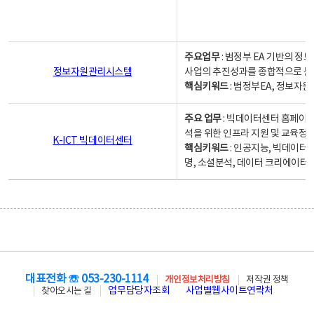
주요업무
: 범정부 EA 기반의 
정보자원관리시스템
사업의 추진성과를 종합적으로 분
핵심키워드
: 범정부EA, 정보
주요 업무
: 빅데이터센터 홈페이지
석을 위한 인프라 지원 및 교육정보
K-ICT 빅데이터센터
핵심키워드
: 인공지능, 빅데이터
명, 소셜분석, 데이터 크리에이터 
대표전화 ☏ 053-230-1114
개인정보처리방침
저작권 정책
업무담당자조회
사업별웹사이트연락처
찾아오시는 길