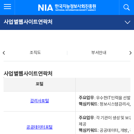
본
전
전체메뉴 열기
검
한국지능정보사회진흥원
문
체
바
메
로
뉴
가
바
사업별웹사이트연락처
기
로
가
기
조직도
조직도
부서안내
사업별웹사이트연락처
사업별웹사이트연락처
사업별웹사이트연락처 - 포털, 주요업무및 핵심키워드, 소관부서 및 담당자, 대표전화로 구성됨
포털
주요업무
: 우수한IT인력을 선발
감리사포털
핵심키워드
: 정보시스템감리사, 
주요업무
: 각 기관이 생성 및 
제공
공공데이터포털
핵심키워드
: 공공데이터, 개방, 