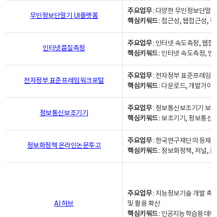
주요업무
: 다양한 무인정보단말기
무인정보단말기 UI플랫폼
핵심키워드
: 접근성, 웹접근성,
주요업무
: 인터넷 속도측정, 웹접
인터넷품질측정
핵심키워드
: 인터넷 속도측정, 
주요업무
: 전자정부 표준프레임워
전자정부 표준프레임워크포털
핵심키워드
: 다운로드, 개발가이
주요업무
: 정보통신보조기기 보급
정보통신보조기기
핵심키워드
: 보조기기, 정보통신
주요업무
: 한국연구재단의 등재
정보화정책 온라인논문투고
핵심키워드
: 정보화정책, 저널, 논문,
주요업무
: 지능정보기술 개발 촉
AI 허브
및 활용 확산
핵심키워드
:
인공지능 학습용 데이터,