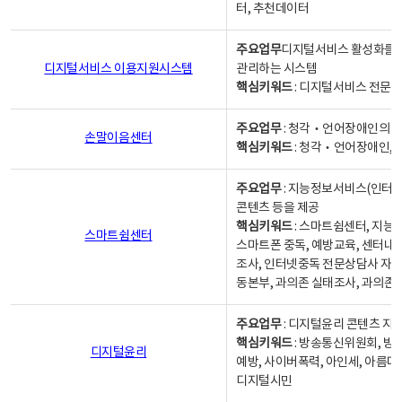
터, 추천데이터
주요업무
디지털서비스 활성화를 위
디지털서비스 이용지원시스템
관리하는 시스템
핵심키워드
: 디지털서비스 전문계
주요업무
: 청각‧언어장애인의 
손말이음센터
핵심키워드
: 청각‧언어장애인, 
주요업무
: 지능정보서비스(인터넷
콘텐츠 등을 제공
핵심키워드
: 스마트쉼센터, 지능
스마트쉼센터
스마트폰 중독, 예방교육, 센터내
조사, 인터넷중독 전문상담사 자격
동본부, 과의존 실태조사, 과의존
주요업무
: 디지털윤리 콘텐츠 지원
핵심키워드
: 방송통신위원회, 방
디지털윤리
예방, 사이버폭력, 아인세, 아름다
디지털시민