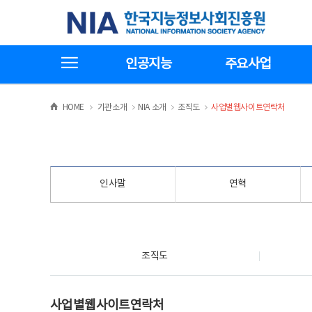
본
전
한국지능정보사회진흥원
문
체
바
메
로
뉴
가
바
전체메뉴보기
기
로
인공지능
주요사업
가
기
>
>
>
>
HOME
기관소개
NIA 소개
조직도
사업별웹사이트연락처
인사말
연혁
조직도
조직도
사업별웹사이트연락처
사업별웹사이트연락처