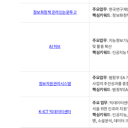
주요업무
: 한국연구재
정보화정책 온라인논문투고
핵심키워드
: 정보화정책,
주요업무
: 지능정보기
AI 허브
및 활용 확산
핵심키워드
:
인공지능 학
주요업무
: 범정부 E
정보자원관리시스템
사업의 추진성과를 종
핵심키워드
: 범정부E
주요 업무
: 빅데이터센
석을 위한 인프라 지원 
K-ICT 빅데이터센터
핵심키워드
: 인공지능
명, 소셜분석, 데이터 