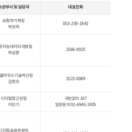
소관부서 및 담당자
대표전화
AI정부기획팀
053-230-1642
박성하
공지능데이터개방팀
1566-0025
박성환
I-클라우드기술혁신팀
1522-0089
김현우
디지털접근성팀
국번없이 107
이민기
일반문의 02-6943-2435
디지털포용문화팀