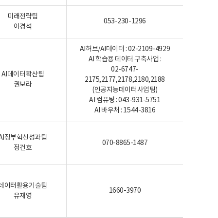
미래전략팀
053-230-1296
이경석
AI허브/AI데이터 : 02-2109-4929
AI 학습용 데이터 구축사업 :
02-6747-
AI데이터확산팀
2175,2177,2178,2180,2188
권보라
(인공지능데이터사업팀)
AI 컴퓨팅 : 043-931-5751
AI 바우처 : 1544-3816
AI정부혁신성과팀
070-8865-1487
정건호
데이터활용기술팀
1660-3970
유재영