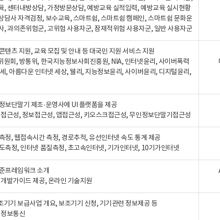
육, 센터내방상담, 가정방문상담, 예방교육 실적입력, 예방교육 실시현황
상담사 자격검정, 보수교육, 스마트쉼, 스마트쉼 캠페인, 스마트쉼 문화운
사, 과의존위험군, 고위험 사용자군, 잠재적위험 사용자군, 일반 사용자군
콘텐츠 지원, 교육 모집 및 안내 등 대국민 지원 서비스 지원
위원회, 방통위, 한국지능정보사회진흥원, NIA, 인터넷윤리, 사이버폭력
세, 아름다운 인터넷 세상, 웰리, 지능정보윤리, 사이버윤리, 디지털윤리,
인정보단말기 제조·운영사에 UI 플랫폼을 제공
 웹접근성, 정보접근성, 앱접근성, 키오스크접근성, 무인정보단말기접근성
도측정, 웹접속시간 측정, 경로추적, 유선인터넷 속도 통계 제공
속도측정, 인터넷 품질측정, 초고속인터넷, 기가인터넷, 10기가인터넷
표준프레임워크 소개
, 개발가이드 제공, 온라인 기술지원
조기기 보급사업 개요, 보조기기 신청, 기기관련 정보제공 등
, 정보통신