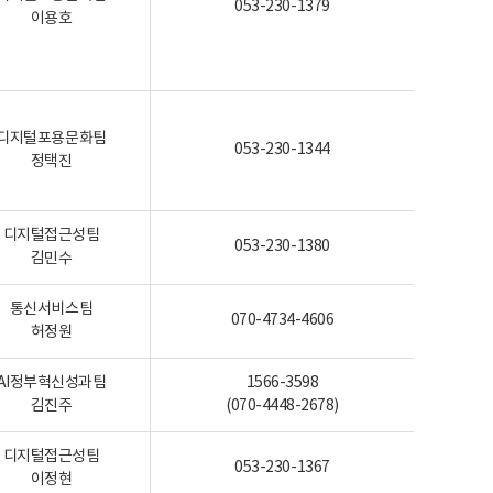
053-230-1379
이용호
디지털포용문화팀
053-230-1344
정택진
디지털접근성팀
053-230-1380
김민수
통신서비스팀
070-4734-4606
허정원
AI정부혁신성과팀
1566-3598
김진주
(070-4448-2678)
디지털접근성팀
053-230-1367
이정현