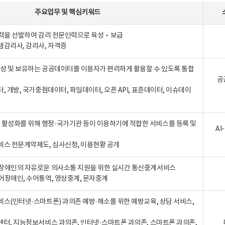
주요업무
및
핵심키워드
인력을 선발하여 감리 전문인력으로 육성‧보급
템감리사, 감리사, 자격증
 생성 및 보유하는 공공데이터를 이용자가 편리하게 활용할 수 있도록 통합
공
터, 개방, 국가중점데이터, 파일데이터, 오픈 API, 표준데이터, 이슈데이
활성화를 위해 행정·국가기관 등이 이용하기에 적합한 서비스를 등록 및
A
비스 전문계약제도, 심사신청, 이용현황 공개
장애인의 자유로운 의사소통 지원을 위한 실시간 통신중계서비스
어장애인, 수어통역, 영상중계, 문자중계
비스(인터넷·스마트폰) 과의존 예방·해소를 위한 예방교육, 상담 서비스,
센터, 지능정보서비스 과의존, 인터넷·스마트폰 과의존, 스마트폰 과의존,