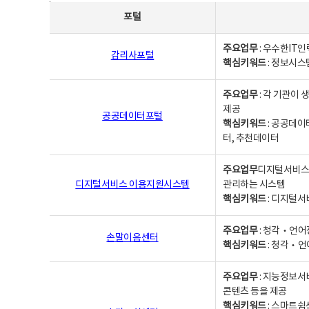
사업별웹사이트연락처 - 포털, 주요업무및 핵심키워드, 소관부서 및 담당자, 대표전화로 구성됨
포털
주요업무
: 우수한IT
감리사포털
핵심키워드
: 정보시스
주요업무
: 각 기관이
제공
공공데이터포털
핵심키워드
: 공공데이
터, 추천데이터
주요업무
디지털서비스 
디지털서비스 이용지원시스템
관리하는 시스템
핵심키워드
: 디지털서
주요업무
: 청각‧언어
손말이음센터
핵심키워드
: 청각‧언
주요업무
: 지능정보서
콘텐츠 등을 제공
핵심키워드
: 스마트쉼