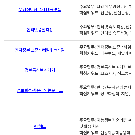
주요업무
: 다양한 무인정보단말기
무인정보단말기 UI플랫폼
핵심키워드
: 접근성, 웹접근성,
주요업무
: 인터넷 속도측정, 웹접
인터넷품질측정
핵심키워드
: 인터넷 속도측정, 
주요업무
: 전자정부 표준프레임워
전자정부 표준프레임워크포털
핵심키워드
: 다운로드, 개발가이
주요업무
: 정보통신보조기기 보급
정보통신보조기기
핵심키워드
: 보조기기, 정보통신
주요업무
: 한국연구재단의 등재
정보화정책 온라인논문투고
핵심키워드
: 정보화정책, 저널, 논문,
주요업무
: 지능정보기술 개발 촉
AI 허브
및 활용 확산
핵심키워드
:
인공지능 학습용 데이터,