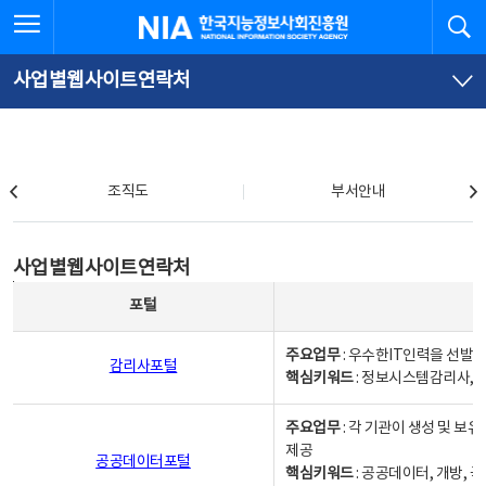
본
전
전체메뉴 열기
검
한국지능정보사회진흥원
문
체
바
메
로
뉴
가
바
사업별웹사이트연락처
기
로
가
기
조직도
조직도
부서안내
사업별웹사이트연락처
사업별웹사이트연락처
사업별웹사이트연락처 - 포털, 주요업무및 핵심키워드, 소관부서 및 담당자, 대표전화로 구성됨
포털
주요업무
: 우수한IT인력을 선발
감리사포털
핵심키워드
: 정보시스템감리사, 
주요업무
: 각 기관이 생성 및 
제공
공공데이터포털
핵심키워드
: 공공데이터, 개방, 