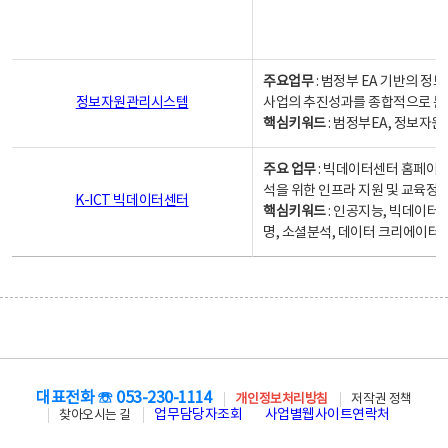
주요업무
: 범정부 EA 기반의 
정보자원관리시스템
사업의 추진성과를 종합적으로 분
핵심키워드
: 범정부EA, 정보
주요 업무
: 빅데이터센터 홈페이지
석을 위한 인프라 지원 및 교육정보
K-ICT 빅데이터센터
핵심키워드
: 인공지능, 빅데이터
명, 소셜분석, 데이터 크리에이터 
대표전화 ☏ 053-230-1114
개인정보처리방침
저작권 정책
업무담당자조회
사업별웹사이트연락처
찾아오시는 길