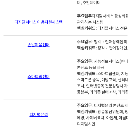
터, 추천데이터
주요업무
디지털서비스 활성화를 위
디지털서비스 이용지원시스템
관리하는 시스템
핵심키워드
: 디지털서비스 전문계
주요업무
: 청각‧언어장애인의 
손말이음센터
핵심키워드
: 청각‧언어장애인, 
주요업무
: 지능정보서비스(인터넷
콘텐츠 등을 제공
핵심키워드
: 스마트쉼센터, 지능
스마트쉼센터
스마트폰 중독, 예방교육, 센터내
조사, 인터넷중독 전문상담사 자격
동본부, 과의존 실태조사, 과의존
주요업무
: 디지털윤리 콘텐츠 지원
핵심키워드
: 방송통신위원회, 방
디지털윤리
예방, 사이버폭력, 아인세, 아름다
디지털시민