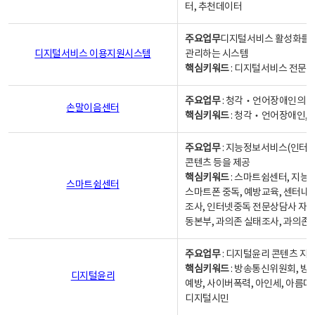
터, 추천데이터
주요업무
디지털서비스 활성화를 위
디지털서비스 이용지원시스템
관리하는 시스템
핵심키워드
: 디지털서비스 전문계
주요업무
: 청각‧언어장애인의 
손말이음센터
핵심키워드
: 청각‧언어장애인, 
주요업무
: 지능정보서비스(인터넷
콘텐츠 등을 제공
핵심키워드
: 스마트쉼센터, 지능
스마트쉼센터
스마트폰 중독, 예방교육, 센터내
조사, 인터넷중독 전문상담사 자격
동본부, 과의존 실태조사, 과의존
주요업무
: 디지털윤리 콘텐츠 지원
핵심키워드
: 방송통신위원회, 방
디지털윤리
예방, 사이버폭력, 아인세, 아름다
디지털시민