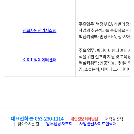
주요업무
: 범정부 EA 기반의 
정보자원관리시스템
사업의 추진성과를 종합적으로 분
핵심키워드
: 범정부EA, 정보
주요 업무
: 빅데이터센터 홈페이지
석을 위한 인프라 지원 및 교육정보
K-ICT 빅데이터센터
핵심키워드
: 인공지능, 빅데이터
명, 소셜분석, 데이터 크리에이터 
대표전화 ☏ 053-230-1114
개인정보처리방침
저작권 정책
업무담당자조회
사업별웹사이트연락처
찾아오시는 길