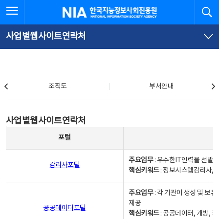
본
전
전체메뉴 열기
검
한국지능정보사회진흥원
문
체
바
메
로
뉴
가
바
사업별웹사이트연락처
기
로
가
기
조직도
조직도
부서안내
사업별웹사이트연락처
사업별웹사이트연락처
사업별웹사이트연락처 - 포털, 주요업무및 핵심키워드, 소관부서 및 담당자, 대표전화로 구성됨
포털
주요업무
: 우수한IT인력을 선발
감리사포털
핵심키워드
: 정보시스템감리사, 
주요업무
: 각 기관이 생성 및 
제공
공공데이터포털
핵심키워드
: 공공데이터, 개방, 