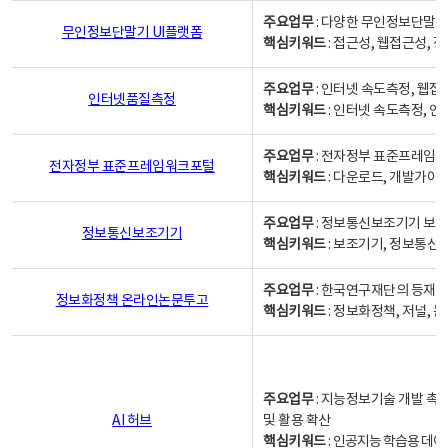
주요업무
: 다양한 무인정보단말기
무인정보단말기 UI플랫폼
핵심키워드
: 접근성, 웹접근성,
주요업무
: 인터넷 속도측정, 웹접
인터넷품질측정
핵심키워드
: 인터넷 속도측정, 
주요업무
: 전자정부 표준프레임워
전자정부 표준프레임워크포털
핵심키워드
: 다운로드, 개발가이
주요업무
: 정보통신보조기기 보급
정보통신보조기기
핵심키워드
: 보조기기, 정보통신
주요업무
: 한국연구재단의 등재
정보화정책 온라인논문투고
핵심키워드
: 정보화정책, 저널, 논문,
주요업무
: 지능정보기술 개발 촉
AI 허브
및 활용 확산
핵심키워드
:
인공지능 학습용 데이터,