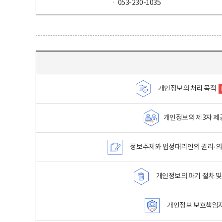
ㆍ 053-230-1035
목차 - 개인정보 처리방침 목차를 나타내는표
개인정보의 처리 목적
개인정보의 제3자 제
정보주체와 법정대리인의 권리·의
개인정보의 파기 절차 및
개인정보 보호책임