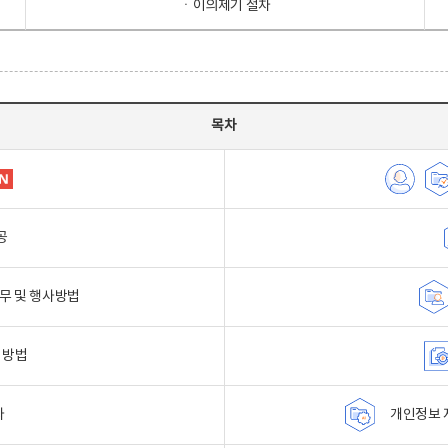
ㆍ이의제기 절차
목차
공
무 및 행사방법
 방법
자
개인정보 자