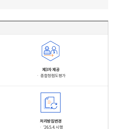
제3자 제공
ㆍ 종합청렴도평가
처리방침변경
ㆍ '26.5.4. 시행