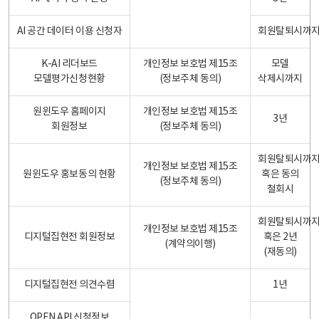
AI 공간 데이터 이용 신청자
회원탈퇴시까
K-AI 리더보드
개인정보 보호법 제15조
모델
모델평가신청현황
(정보주체 동의)
삭제시까지
원윈도우 홈페이지
개인정보 보호법 제15조
3년
회원정보
(정보주체 동의)
회원탈퇴시까
개인정보 보호법 제15조
원윈도우 홍보동의 현황
혹은 동의
(정보주체 동의)
철회시
회원탈퇴시까
개인정보 보호법 제15조
디지털집현전 회원정보
혹은 2년
(계약의이행)
(재동의)
디지털집현전 의견수렴
1년
OPEN API 신청정보