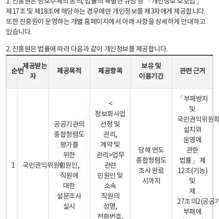
1. 진흥원은 정보주체의 동의, 법률의 특별한 규정 등 「개인정보 보호법」
제17조 및 제18조에 해당하는 경우에만 개인정보를 제3자에게 제공합니다.
또한 진흥원이 운영하는 개별 홈페이지에서 아래 사항을 상세하게 안내하고
있습니다.
2. 진흥원은 법률에 따라 다음과 같이 개인정보를 제공합니다.
개인정보 제공 안내표 - 순번, 제공받는자, 제공목적, 제공항목, 보유 및 이용기간 관련 근거로 구성
제공받는
보유 및
순번
제공목적
제공항목
관련 근거
자
이용기간
「부패방지
<
및
정보화사업
국민권익위원
공공기관의
선정 및
설치와
종합청렴도
관리,
운영에
평가를
계약 및
당해 연도
관한
위한
관리>업무
종합청렴도
법률」 제
1
국민권익위원회
민원인,
관련
조사 완료
12조(기능)
직원에
민원인 및
시까지
및
대한
소속
제
설문조사
직원의
27조의2(공공
실시
성명,
부패에
전화번호,