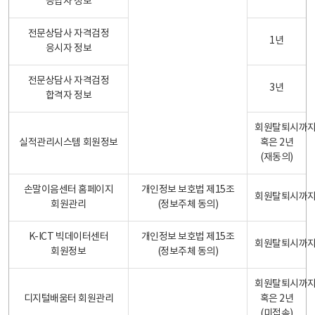
응답자 정보
전문상담사 자격검정
1년
응시자 정보
전문상담사 자격검정
3년
합격자 정보
회원탈퇴시까
실적관리시스템 회원정보
혹은 2년
(재동의)
손말이음센터 홈페이지
개인정보 보호법 제15조
회원탈퇴시까
회원관리
(정보주체 동의)
K-ICT 빅데이터센터
개인정보 보호법 제15조
회원탈퇴시까
회원정보
(정보주체 동의)
회원탈퇴시까
디지털배움터 회원관리
혹은 2년
(미접속)