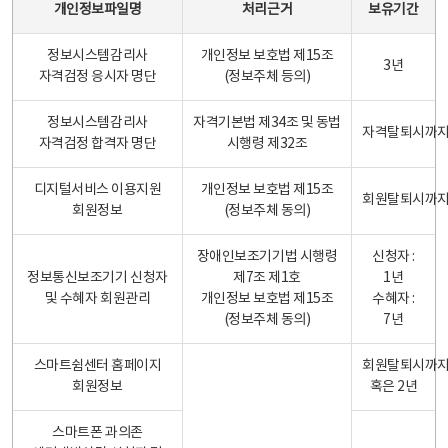
개인정보파일명
처리근거
보유기간
정보시스템감리사
개인정보 보호법 제15조
3년
자격검정 응시자 명단
(정보주체 등의)
정보시스템감리사
자격기본법 제34조 및 동법
자격탈퇴시까
자격검정 합격자 명단
시행령 제32조
디지털서비스 이용지원
개인정보 보호법 제15조
회원탈퇴시까
회원정보
(정보주체 동의)
장애인보조기기법 시행령
신청자 :
정보통신보조기기 신청자
제7조 제1호
1년
및 수혜자 회원관리
개인정보 보호법 제15조
수혜자 :
(정보주체 동의)
7년
스마트쉼센터 홈페이지
회원탈퇴시까
회원정보
혹은 2년
스마트폰 과의존