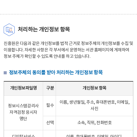
처리하는 개인정보 항목
진흥원은 다음과 같은 개인정보를 법적 근거로 정보주체의 개인정보를 수집 및
이용합니다. 자세한 사항은 각 부서에서 운영하는 서관 홈페이지에 게재하여
정보 주체가 확인할 수 있도록 안내를 하고 있습니다.
정보주체의 동의를 받아 처리하는 개인정보 항목
정보주체의 동의를 받아 처리하는 개인정보 항목 테이블 - 개인정보파일명, 구분, 개인정보 항목으로 구성
개인정보파일명
구분
개인정보 항목
이름, 생년월일, 주소, 휴대폰번호, 이메일,
필수
정보시스템감리사
사진
자격검정 응시자
명단
선택
소속, 직위, 전화번호