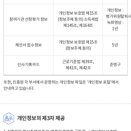
개인정보 :
개인정보 보호법 제15조
평가위원탈퇴
참여기관 선정평가 정보
(정보주체 동의) 소득세법
녹화영상 :
제145조, 제164조
1년
개인정보 보호법 제15조
제안서 접수정보
5년
(정보주체 동의)
근로기준법 제39조,
인사기록카드
준영구
제41조, 제42조
또한, 진흥원 각 부서에서 운영하는 개인정보 파일은
'개인정보 포털'
에서
안내하고 있습니다.
개인정보의 제3자 제공