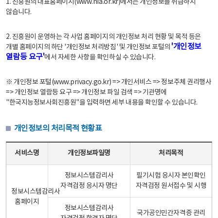
1. 진흥원의 대표홈페이지(www.nia.or.kr)에서는 개인정보를 취급하지
않습니다.
2. 진흥원이 운영하는 각 사업 홈페이지의 개인정보 처리 현황 및 목적 등은
'개인정보
개별 홈페이지의 하단 '개인정보 처리방침' 및 개인정보 포털의
열람등 요구'
에서 자세한 사항을 확인하실 수 있습니다.
※ 개인정보 포털(www.privacy.go.kr) => 개인서비스 => 정보주체 권리행사
=> 개인정보 열람등 요구 => 개인정보 파일 검색 => 기관명에
"한국지능정보사회진흥원"을 입력하면 세부 내용을 확인할 수 있습니다.
개인정보의 처리목적 현황표
개인정보의 처리목적 현황표 - 서비스명, 개인정보파일명, 처리목적으로 구성
서비스명
개인정보파일명
처리목적
정보시스템감리사
필기시험 응시자 본인확인
자격검정 응시자 명단
자격검정 원서접수 및 시행
정보시스템감리사
홈페이지
정보시스템감리사
국가공인민간자격증 관리