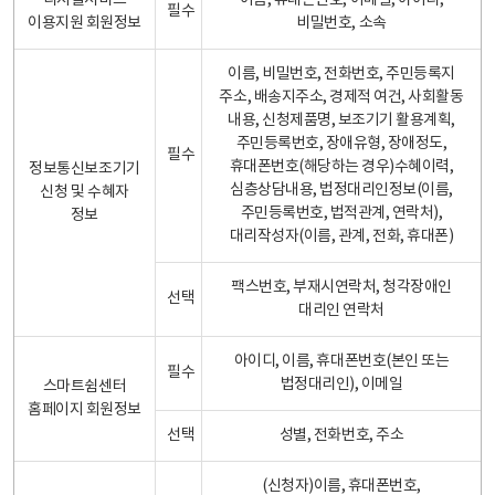
디지털서비스
이름, 휴대폰번호, 이메일, 아이디,
필수
이용지원 회원정보
비밀번호, 소속
이름, 비밀번호, 전화번호, 주민등록지
주소, 배송지주소, 경제적 여건, 사회활동
내용, 신청제품명, 보조기기 활용계획,
주민등록번호, 장애유형, 장애정도,
필수
휴대폰번호(해당하는 경우)수혜이력,
정보통신보조기기
심층상담내용, 법정대리인정보(이름,
신청 및 수혜자
주민등록번호, 법적관계, 연락처),
정보
대리작성자(이름, 관계, 전화, 휴대폰)
팩스번호, 부재시연락처, 청각장애인
선택
대리인 연락처
아이디, 이름, 휴대폰번호(본인 또는
필수
법정대리인), 이메일
스마트쉼센터
홈페이지 회원정보
선택
성별, 전화번호, 주소
(신청자)이름, 휴대폰번호,