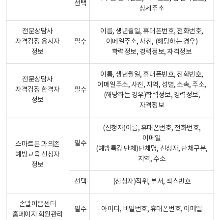
선택
상세주소
전문상담사
이름, 생년월일, 휴대폰번호, 전화번호,
자격검정 응시자
필수
이메일주소, 사진, (해당하는 경우)
정보
학력정보, 경력정보, 자격정보
이름, 생년월일, 휴대폰번호, 전화번호,
전문상담사
이메일주소, 사진, 지역, 성별, 소속, 주소,
자격검정 합격자
필수
(해당하는 경우)학력정보, 경력정보,
정보
자격정보
(신청자)이름, 휴대폰번호, 전화번호,
이메일
필수
스마트폰 과의존
(예방특강 단체)단체명, 신청자, 단체구분,
예방교육 신청자
지역, 주소
정보
선택
(신청자)직위, 부서, 팩스번호
손말이음센터
필수
아이디, 비밀번호, 휴대폰번호, 이메일
홈페이지 회원관리