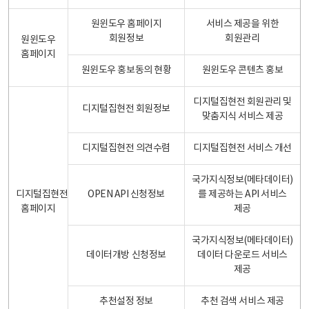
원윈도우 홈페이지
서비스 제공을 위한
회원정보
회원관리
원윈도우
홈페이지
원윈도우 홍보동의 현황
원윈도우 콘텐츠 홍보
디지털집현전 회원관리 및
디지털집현전 회원정보
맞춤지식 서비스 제공
디지털집현전 의견수렴
디지털집현전 서비스 개선
국가지식정보(메타데이터)
디지털집현전
OPEN API 신청정보
를 제공하는 API 서비스
홈페이지
제공
국가지식정보(메타데이터)
데이터개방 신청정보
데이터 다운로드 서비스
제공
추천설정 정보
추천 검색 서비스 제공