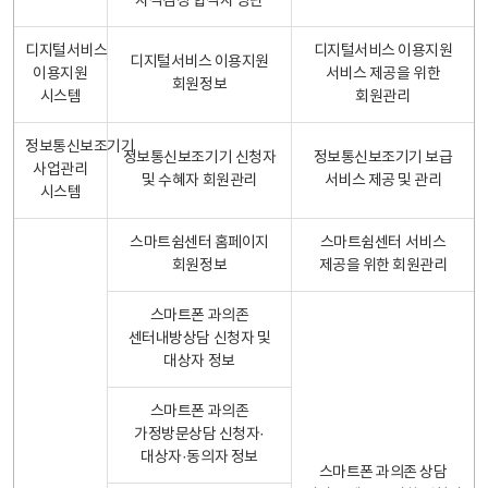
자격검정 합격자 명단
디지털서비스
디지털서비스 이용지원
디지털서비스 이용지원
이용지원
서비스 제공을 위한
회원정보
시스템
회원관리
정보통신보조기기
정보통신보조기기 신청자
정보통신보조기기 보급
사업관리
및 수혜자 회원관리
서비스 제공 및 관리
시스템
스마트쉼센터 홈페이지
스마트쉼센터 서비스
회원정보
제공을 위한 회원관리
스마트폰 과의존
센터내방상담 신청자 및
대상자 정보
스마트폰 과의존
가정방문상담 신청자·
대상자·동의자 정보
스마트폰 과의존 상담