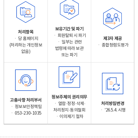
보유기간 및 파기
처리항목
ㆍ 회원탈퇴 시 파기
ㆍ 당 홈페이지
제3자 제공
ㆍ 일부는 관련
(처리하는 개인정보
ㆍ 종합청렴도평가
법령에 따라 보관
없음)
또는 파기
정보주체의 권리의무
고충사항 처리부서
ㆍ 열람·정정·삭제·
처리방침변경
ㆍ 정보보안정책팀
처리정지·동의철회
ㆍ '26.5.4. 시행
ㆍ 053-230-1035
ㆍ이의제기 절차