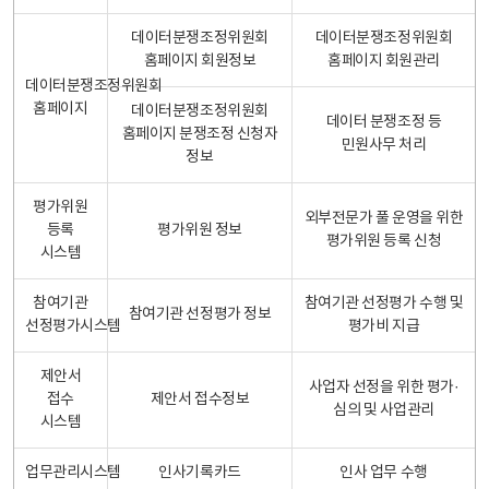
데이터분쟁조정위원회
데이터분쟁조정위원회
홈페이지 회원정보
홈페이지 회원관리
데이터분쟁조정위원회
홈페이지
데이터분쟁조정위원회
데이터 분쟁조정 등
홈페이지 분쟁조정 신청자
민원사무 처리
정보
평가위원
외부전문가 풀 운영을 위한
등록
평가위원 정보
평가위원 등록 신청
시스템
참여기관
참여기관 선정평가 수행 및
참여기관 선정평가 정보
선정평가시스템
평가비 지급
제안서
사업자 선정을 위한 평가·
접수
제안서 접수정보
심의 및 사업관리
시스템
업무관리시스템
인사기록카드
인사 업무 수행