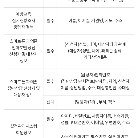
학생일 경우 학제정보(학교/학년)
예방교육
실시현황조사
필수
이름, 이메일, 기관명, 시도, 주소
응답자 정보
스마트폰 과의존
(신청자)성별, 나이, 대상자와의 관계
전화포털 상담
필수
(대상자)성별, 나이, 과의존 종류,
신청자 및 대상자
기타상담내용
정보
(담당자)전화번호
필수
(집단상담 단체정보)단체명, 지역, 신청자
스마트폰 과의존
이름, 상담방법, 주소, 대상총인원, 주대상
집단상담 신청자 및
대상자 정보
선택
(담당자)직위, 부서, 팩스
아이디, 비밀번호, 사용자이름, 소속기관,
필수
성별, 휴대폰번호, 이메일, 우편번호, 주소
실적관리시스템
회원정보
사무실 전화번호, 팩스번호, 집 전화번호,