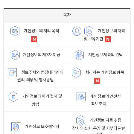
목차 - 개인정보 처리방침 목차를 나타내는표
목차
개인정보의 처리
개인정보의 처리 목적
및 보유기간
개인정보처리의 위탁
개인정보의 제3자 제공
정보주체와 법정대리인의
처리하는 개인정보 항목
권리·의무 및 행사방법
개인정보의 파기 절차 및
개인정보의 안전성
확보조치
방법
개인정보 자동 수집
개인정보 보호책임자
장치의 설치·운영 및 거부에 관한