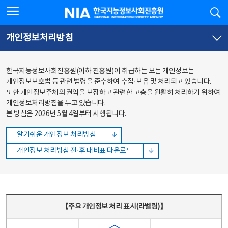
본문
전체메뉴
전체메뉴 열기
검
한국지능정보사회진흥원
바로가기
바로가기
개인정보처리방침
한국지능정보사회진흥원(이하 진흥원)이 취급하는 모든 개인정보는
개인정보보호법 등 관련 법령을 준수하여 수집·보유 및 처리되고 있습니다.
또한 개인정보주체의 권익을 보장하고 관련한 고충을 원활히 처리하기 위하여
개인정보처리방침을 두고 있습니다.
본 방침은 2026년 5월 4일부터 시행됩니다.
알기쉬운 개인정보 처리방침
개인정보 처리방침 전·후 대비표 다운로드
주요 개인정보 처리 표시(라벨링) - 주요 개인정보 처리 표시를 나타내는표
【주요 개인정보 처리 표시(라벨링)】