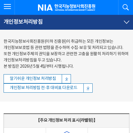
본문
전체메뉴
전체메뉴 열기
검
한국지능정보사회진흥원
바로가기
바로가기
개인정보처리방침
한국지능정보사회진흥원(이하 진흥원)이 취급하는 모든 개인정보는
개인정보보호법 등 관련 법령을 준수하여 수집·보유 및 처리되고 있습니다.
또한 개인정보주체의 권익을 보장하고 관련한 고충을 원활히 처리하기 위하여
개인정보처리방침을 두고 있습니다.
본 방침은 2026년 5월 4일부터 시행됩니다.
알기쉬운 개인정보 처리방침
개인정보 처리방침 전·후 대비표 다운로드
주요 개인정보 처리 표시(라벨링) - 주요 개인정보 처리 표시를 나타내는표
【주요 개인정보 처리 표시(라벨링)】