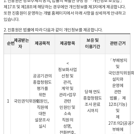
1. 진흥원은 정보주체의 동의, 법률의 특별한 규정 등 「개인정보 보호법」
제17조 및 제18조에 해당하는 경우에만 개인정보를 제3자에게 제공합니다.
또한 진흥원이 운영하는 개별 홈페이지에서 아래 사항을 상세하게 안내하고
있습니다.
2. 진흥원은 법률에 따라 다음과 같이 개인정보를 제공합니다.
개인정보 제공 안내표 - 순번, 제공받는자, 제공목적, 제공항목, 보유 및 이용기간 관련 근거로 구성
제공받는
보유 및
순번
제공목적
제공항목
관련 근거
자
이용기간
「부패방지
<
및
정보화사업
국민권익위원
공공기관의
선정 및
설치와
종합청렴도
관리,
운영에
평가를
계약 및
당해 연도
관한
위한
관리>업무
종합청렴도
법률」 제
1
국민권익위원회
민원인,
관련
조사 완료
12조(기능)
직원에
민원인 및
시까지
및
대한
소속
제
설문조사
직원의
27조의2(공공
실시
성명,
부패에
전화번호,