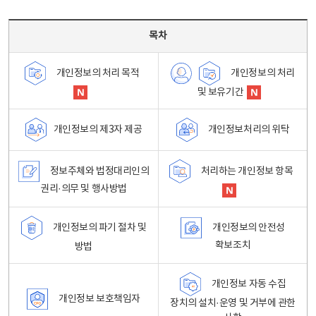
목차 - 개인정보 처리방침 목차를 나타내는표
목차
개인정보의 처리
개인정보의 처리 목적
및 보유기간
개인정보처리의 위탁
개인정보의 제3자 제공
정보주체와 법정대리인의
처리하는 개인정보 항목
권리·의무 및 행사방법
개인정보의 파기 절차 및
개인정보의 안전성
확보조치
방법
개인정보 자동 수집
개인정보 보호책임자
장치의 설치·운영 및 거부에 관한