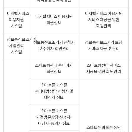
자격검정 합격자 명단
디지털서비스
디지털서비스 이용지원
디지털서비스 이용지원
이용지원
서비스 제공을 위한
회원정보
시스템
회원관리
정보통신보조기기
정보통신보조기기 신청자
정보통신보조기기 보급
사업관리
및 수혜자 회원관리
서비스 제공 및 관리
시스템
스마트쉼센터 홈페이지
스마트쉼센터 서비스
회원정보
제공을 위한 회원관리
스마트폰 과의존
센터내방상담 신청자 및
대상자 정보
스마트폰 과의존
가정방문상담 신청자·
대상자·동의자 정보
스마트폰 과의존 상담