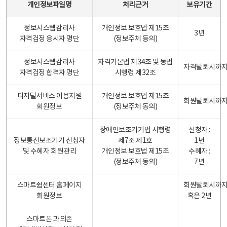
개인정보파일명
처리근거
보유기간
정보시스템감리사
개인정보 보호법 제15조
3년
자격검정 응시자 명단
(정보주체 등의)
정보시스템감리사
자격기본법 제34조 및 동법
자격탈퇴시까
자격검정 합격자 명단
시행령 제32조
디지털서비스 이용지원
개인정보 보호법 제15조
회원탈퇴시까
회원정보
(정보주체 동의)
장애인보조기기법 시행령
신청자 :
정보통신보조기기 신청자
제7조 제1호
1년
및 수혜자 회원관리
개인정보 보호법 제15조
수혜자 :
(정보주체 동의)
7년
스마트쉼센터 홈페이지
회원탈퇴시까
회원정보
혹은 2년
스마트폰 과의존