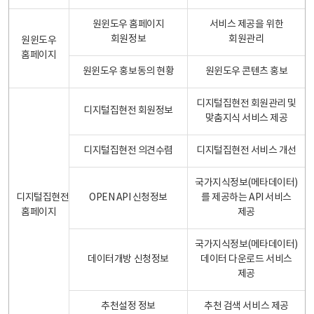
원윈도우 홈페이지
서비스 제공을 위한
회원정보
회원관리
원윈도우
홈페이지
원윈도우 홍보동의 현황
원윈도우 콘텐츠 홍보
디지털집현전 회원관리 및
디지털집현전 회원정보
맞춤지식 서비스 제공
디지털집현전 의견수렴
디지털집현전 서비스 개선
국가지식정보(메타데이터)
디지털집현전
OPEN API 신청정보
를 제공하는 API 서비스
홈페이지
제공
국가지식정보(메타데이터)
데이터개방 신청정보
데이터 다운로드 서비스
제공
추천설정 정보
추천 검색 서비스 제공