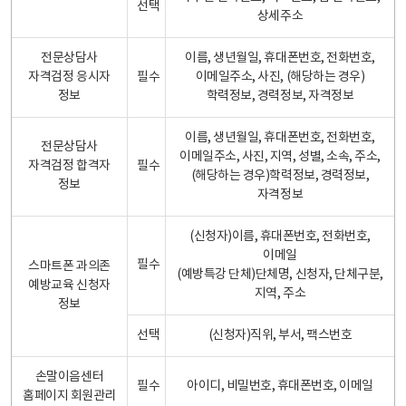
선택
상세주소
전문상담사
이름, 생년월일, 휴대폰번호, 전화번호,
자격검정 응시자
필수
이메일주소, 사진, (해당하는 경우)
정보
학력정보, 경력정보, 자격정보
이름, 생년월일, 휴대폰번호, 전화번호,
전문상담사
이메일주소, 사진, 지역, 성별, 소속, 주소,
자격검정 합격자
필수
(해당하는 경우)학력정보, 경력정보,
정보
자격정보
(신청자)이름, 휴대폰번호, 전화번호,
이메일
필수
스마트폰 과의존
(예방특강 단체)단체명, 신청자, 단체구분,
예방교육 신청자
지역, 주소
정보
선택
(신청자)직위, 부서, 팩스번호
손말이음센터
필수
아이디, 비밀번호, 휴대폰번호, 이메일
홈페이지 회원관리