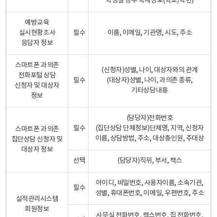
학생일 경우 학제정보(학교/학년)
예방교육
실시현황조사
필수
이름, 이메일, 기관명, 시도, 주소
응답자 정보
스마트폰 과의존
(신청자)성별, 나이, 대상자와의 관계
전화포털 상담
필수
(대상자)성별, 나이, 과의존 종류,
신청자 및 대상자
기타상담내용
정보
(담당자)전화번호
필수
(집단상담 단체정보)단체명, 지역, 신청자
스마트폰 과의존
이름, 상담방법, 주소, 대상총인원, 주대상
집단상담 신청자 및
대상자 정보
선택
(담당자)직위, 부서, 팩스
아이디, 비밀번호, 사용자이름, 소속기관,
필수
성별, 휴대폰번호, 이메일, 우편번호, 주소
실적관리시스템
회원정보
사무실 전화번호, 팩스번호, 집 전화번호,