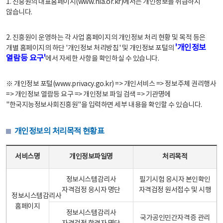
1. 진흥원의 대표홈페이지(www.nia.or.kr)에서는 개인정보를 취급하지
않습니다.
2. 진흥원이 운영하는 각 사업 홈페이지의 개인정보 처리 현황 및 목적 등은
'개인정보
개별 홈페이지의 하단 '개인정보 처리방침' 및 개인정보 포털의
열람등 요구'
에서 자세한 사항을 확인하실 수 있습니다.
※ 개인정보 포털(www.privacy.go.kr) => 개인서비스 => 정보주체 권리행사
=> 개인정보 열람등 요구 => 개인정보 파일 검색 => 기관명에
"한국지능정보사회진흥원"을 입력하면 세부 내용을 확인할 수 있습니다.
개인정보의 처리목적 현황표
개인정보의 처리목적 현황표 - 서비스명, 개인정보파일명, 처리목적으로 구성
서비스명
개인정보파일명
처리목적
정보시스템감리사
필기시험 응시자 본인확인
자격검정 응시자 명단
자격검정 원서접수 및 시행
정보시스템감리사
홈페이지
정보시스템감리사
국가공인민간자격증 관리