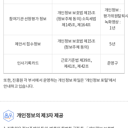
개인정보 :
개인정보 보호법 제15조
평가위원탈퇴
참여기관 선정평가 정보
(정보주체 동의) 소득세법
녹화영상 :
제145조, 제164조
1년
개인정보 보호법 제15조
제안서 접수정보
5년
(정보주체 동의)
근로기준법 제39조,
인사기록카드
준영구
제41조, 제42조
또한, 진흥원 각 부서에서 운영하는 개인정보 파일은
'개인정보 포털'
에서
안내하고 있습니다.
개인정보의 제3자 제공