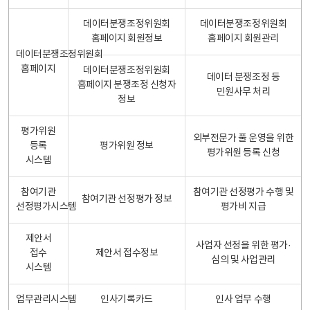
데이터분쟁조정위원회
데이터분쟁조정위원회
홈페이지 회원정보
홈페이지 회원관리
데이터분쟁조정위원회
홈페이지
데이터분쟁조정위원회
데이터 분쟁조정 등
홈페이지 분쟁조정 신청자
민원사무 처리
정보
평가위원
외부전문가 풀 운영을 위한
등록
평가위원 정보
평가위원 등록 신청
시스템
참여기관
참여기관 선정평가 수행 및
참여기관 선정평가 정보
선정평가시스템
평가비 지급
제안서
사업자 선정을 위한 평가·
접수
제안서 접수정보
심의 및 사업관리
시스템
업무관리시스템
인사기록카드
인사 업무 수행