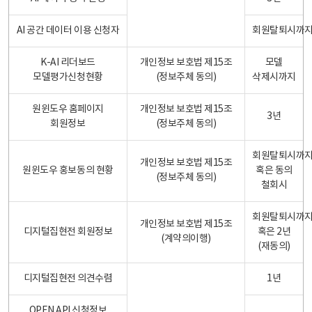
AI 공간 데이터 이용 신청자
회원탈퇴시까
K-AI 리더보드
개인정보 보호법 제15조
모델
모델평가신청현황
(정보주체 동의)
삭제시까지
원윈도우 홈페이지
개인정보 보호법 제15조
3년
회원정보
(정보주체 동의)
회원탈퇴시까
개인정보 보호법 제15조
원윈도우 홍보동의 현황
혹은 동의
(정보주체 동의)
철회시
회원탈퇴시까
개인정보 보호법 제15조
디지털집현전 회원정보
혹은 2년
(계약의이행)
(재동의)
디지털집현전 의견수렴
1년
OPEN API 신청정보