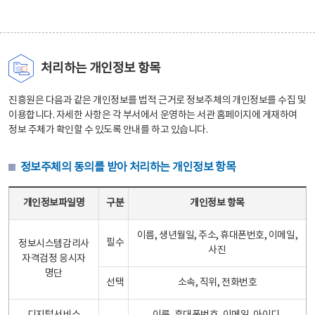
처리하는 개인정보 항목
진흥원은 다음과 같은 개인정보를 법적 근거로 정보주체의 개인정보를 수집 및
이용합니다. 자세한 사항은 각 부서에서 운영하는 서관 홈페이지에 게재하여
정보 주체가 확인할 수 있도록 안내를 하고 있습니다.
정보주체의 동의를 받아 처리하는 개인정보 항목
정보주체의 동의를 받아 처리하는 개인정보 항목 테이블 - 개인정보파일명, 구분, 개인정보 항목으로 구성
개인정보파일명
구분
개인정보 항목
이름, 생년월일, 주소, 휴대폰번호, 이메일,
필수
정보시스템감리사
사진
자격검정 응시자
명단
선택
소속, 직위, 전화번호