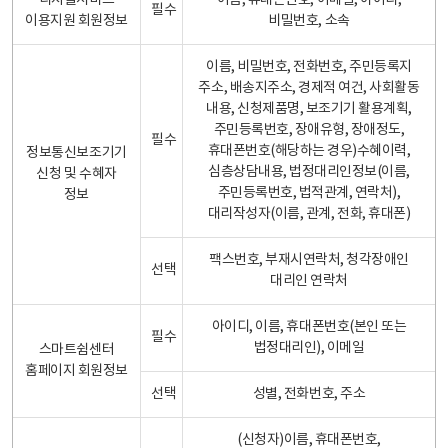
디지털서비스
이름, 휴대폰번호, 이메일, 아이디,
필수
이용지원 회원정보
비밀번호, 소속
이름, 비밀번호, 전화번호, 주민등록지
주소, 배송지주소, 경제적 여건, 사회활동
내용, 신청제품명, 보조기기 활용계획,
주민등록번호, 장애유형, 장애정도,
필수
휴대폰번호(해당하는 경우)수혜이력,
정보통신보조기기
심층상담내용, 법정대리인정보(이름,
신청 및 수혜자
주민등록번호, 법적관계, 연락처),
정보
대리작성자(이름, 관계, 전화, 휴대폰)
팩스번호, 부재시연락처, 청각장애인
선택
대리인 연락처
아이디, 이름, 휴대폰번호(본인 또는
필수
법정대리인), 이메일
스마트쉼센터
홈페이지 회원정보
선택
성별, 전화번호, 주소
(신청자)이름, 휴대폰번호,