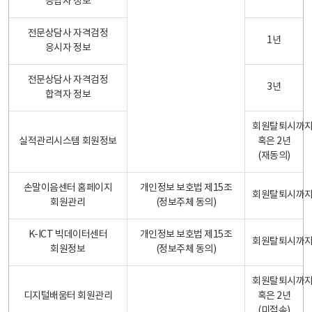
응답자 정보
전문상담사 자격검정
1년
응시자 정보
전문상담사 자격검정
3년
합격자 정보
회원탈퇴시까
실적관리시스템 회원정보
혹은 2년
(재동의)
손말이음센터 홈페이지
개인정보 보호법 제15조
회원탈퇴시까
회원관리
(정보주체 동의)
K-ICT 빅데이터센터
개인정보 보호법 제15조
회원탈퇴시까
회원정보
(정보주체 동의)
회원탈퇴시까
디지털배움터 회원관리
혹은 2년
(미접속)