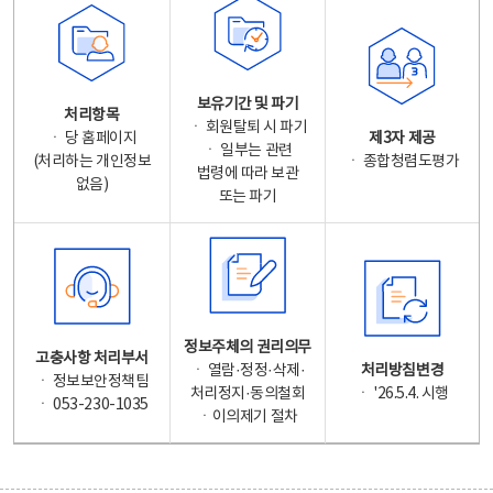
보유기간 및 파기
처리항목
ㆍ 회원탈퇴 시 파기
ㆍ 당 홈페이지
제3자 제공
ㆍ 일부는 관련
(처리하는 개인정보
ㆍ 종합청렴도평가
법령에 따라 보관
없음)
또는 파기
정보주체의 권리의무
고충사항 처리부서
ㆍ 열람·정정·삭제·
처리방침변경
ㆍ 정보보안정책팀
처리정지·동의철회
ㆍ '26.5.4. 시행
ㆍ 053-230-1035
ㆍ이의제기 절차