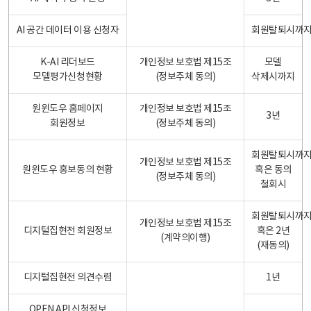
AI 공간 데이터 이용 신청자
회원탈퇴시까
K-AI 리더보드
개인정보 보호법 제15조
모델
모델평가신청현황
(정보주체 동의)
삭제시까지
원윈도우 홈페이지
개인정보 보호법 제15조
3년
회원정보
(정보주체 동의)
회원탈퇴시까
개인정보 보호법 제15조
원윈도우 홍보동의 현황
혹은 동의
(정보주체 동의)
철회시
회원탈퇴시까
개인정보 보호법 제15조
디지털집현전 회원정보
혹은 2년
(계약의이행)
(재동의)
디지털집현전 의견수렴
1년
OPEN API 신청정보