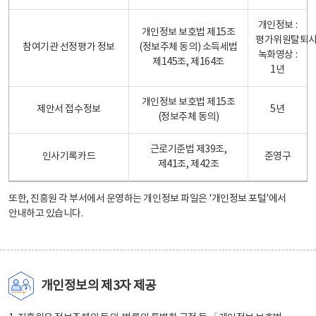
개인정보 :
개인정보 보호법 제15조
평가위원탈퇴
참여기관 선정평가 정보
(정보주체 동의) 소득세법
녹화영상 :
제145조, 제164조
1년
개인정보 보호법 제15조
제안서 접수정보
5년
(정보주체 동의)
근로기준법 제39조,
인사기록카드
준영구
제41조, 제42조
또한, 진흥원 각 부서에서 운영하는 개인정보 파일은
'개인정보 포털'
에서
안내하고 있습니다.
개인정보의 제3자 제공