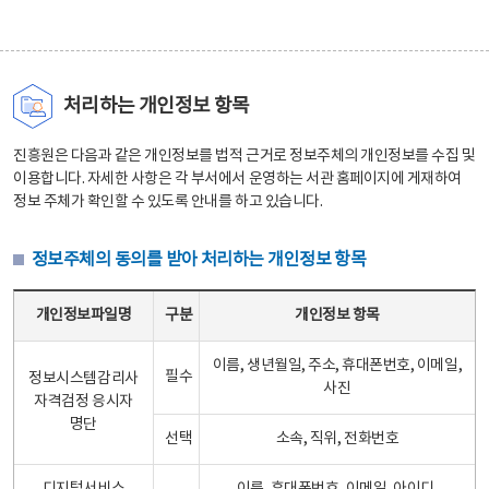
처리하는 개인정보 항목
진흥원은 다음과 같은 개인정보를 법적 근거로 정보주체의 개인정보를 수집 및
이용합니다. 자세한 사항은 각 부서에서 운영하는 서관 홈페이지에 게재하여
정보 주체가 확인할 수 있도록 안내를 하고 있습니다.
정보주체의 동의를 받아 처리하는 개인정보 항목
정보주체의 동의를 받아 처리하는 개인정보 항목 테이블 - 개인정보파일명, 구분, 개인정보 항목으로 구성
개인정보파일명
구분
개인정보 항목
이름, 생년월일, 주소, 휴대폰번호, 이메일,
필수
정보시스템감리사
사진
자격검정 응시자
명단
선택
소속, 직위, 전화번호