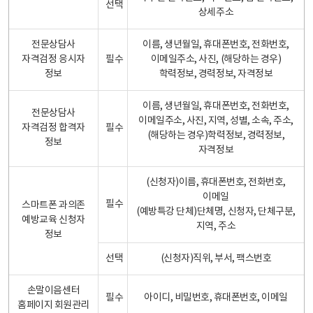
선택
상세주소
전문상담사
이름, 생년월일, 휴대폰번호, 전화번호,
자격검정 응시자
필수
이메일주소, 사진, (해당하는 경우)
정보
학력정보, 경력정보, 자격정보
이름, 생년월일, 휴대폰번호, 전화번호,
전문상담사
이메일주소, 사진, 지역, 성별, 소속, 주소,
자격검정 합격자
필수
(해당하는 경우)학력정보, 경력정보,
정보
자격정보
(신청자)이름, 휴대폰번호, 전화번호,
이메일
필수
스마트폰 과의존
(예방특강 단체)단체명, 신청자, 단체구분,
예방교육 신청자
지역, 주소
정보
선택
(신청자)직위, 부서, 팩스번호
손말이음센터
필수
아이디, 비밀번호, 휴대폰번호, 이메일
홈페이지 회원관리