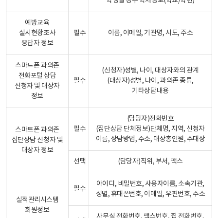
학생일 경우 학제정보(학교/학년)
예방교육
실시현황조사
필수
이름, 이메일, 기관명, 시도, 주소
응답자 정보
스마트폰 과의존
(신청자)성별, 나이, 대상자와의 관계
전화포털 상담
필수
(대상자)성별, 나이, 과의존 종류,
신청자 및 대상자
기타상담내용
정보
(담당자)전화번호
필수
(집단상담 단체정보)단체명, 지역, 신청자
스마트폰 과의존
이름, 상담방법, 주소, 대상총인원, 주대상
집단상담 신청자 및
대상자 정보
선택
(담당자)직위, 부서, 팩스
아이디, 비밀번호, 사용자이름, 소속기관,
필수
성별, 휴대폰번호, 이메일, 우편번호, 주소
실적관리시스템
회원정보
사무실 전화번호, 팩스번호, 집 전화번호,