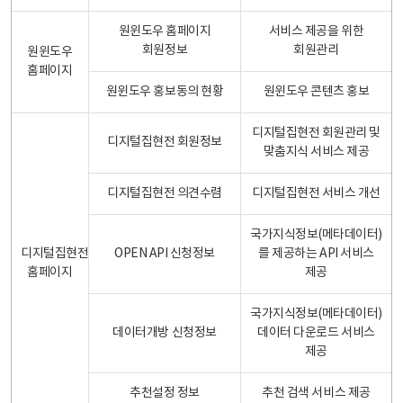
원윈도우 홈페이지
서비스 제공을 위한
회원정보
회원관리
원윈도우
홈페이지
원윈도우 홍보동의 현황
원윈도우 콘텐츠 홍보
디지털집현전 회원관리 및
디지털집현전 회원정보
맞춤지식 서비스 제공
디지털집현전 의견수렴
디지털집현전 서비스 개선
국가지식정보(메타데이터)
디지털집현전
OPEN API 신청정보
를 제공하는 API 서비스
홈페이지
제공
국가지식정보(메타데이터)
데이터개방 신청정보
데이터 다운로드 서비스
제공
추천설정 정보
추천 검색 서비스 제공