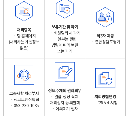
보유기간 및 파기
처리항목
ㆍ 회원탈퇴 시 파기
ㆍ 당 홈페이지
제3자 제공
ㆍ 일부는 관련
(처리하는 개인정보
ㆍ 종합청렴도평가
법령에 따라 보관
없음)
또는 파기
정보주체의 권리의무
고충사항 처리부서
ㆍ 열람·정정·삭제·
처리방침변경
ㆍ 정보보안정책팀
처리정지·동의철회
ㆍ '26.5.4. 시행
ㆍ 053-230-1035
ㆍ이의제기 절차