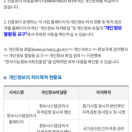
1. 진흥원의 대표홈페이지(www.nia.or.kr)에서는 개인정보를 취급하지
않습니다.
2. 진흥원이 운영하는 각 사업 홈페이지의 개인정보 처리 현황 및 목적 등은
'개인정보
개별 홈페이지의 하단 '개인정보 처리방침' 및 개인정보 포털의
열람등 요구'
에서 자세한 사항을 확인하실 수 있습니다.
※ 개인정보 포털(www.privacy.go.kr) => 개인서비스 => 정보주체 권리행사
=> 개인정보 열람등 요구 => 개인정보 파일 검색 => 기관명에
"한국지능정보사회진흥원"을 입력하면 세부 내용을 확인할 수 있습니다.
개인정보의 처리목적 현황표
개인정보의 처리목적 현황표 - 서비스명, 개인정보파일명, 처리목적으로 구성
서비스명
개인정보파일명
처리목적
정보시스템감리사
필기시험 응시자 본인확인
자격검정 응시자 명단
자격검정 원서접수 및 시행
정보시스템감리사
홈페이지
정보시스템감리사
국가공인민간자격증 관리