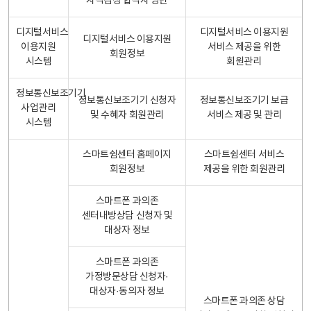
자격검정 합격자 명단
디지털서비스
디지털서비스 이용지원
디지털서비스 이용지원
이용지원
서비스 제공을 위한
회원정보
시스템
회원관리
정보통신보조기기
정보통신보조기기 신청자
정보통신보조기기 보급
사업관리
및 수혜자 회원관리
서비스 제공 및 관리
시스템
스마트쉼센터 홈페이지
스마트쉼센터 서비스
회원정보
제공을 위한 회원관리
스마트폰 과의존
센터내방상담 신청자 및
대상자 정보
스마트폰 과의존
가정방문상담 신청자·
대상자·동의자 정보
스마트폰 과의존 상담