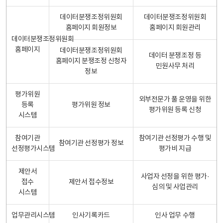
데이터분쟁조정위원회
데이터분쟁조정위원회
홈페이지 회원정보
홈페이지 회원관리
데이터분쟁조정위원회
홈페이지
데이터분쟁조정위원회
데이터 분쟁조정 등
홈페이지 분쟁조정 신청자
민원사무 처리
정보
평가위원
외부전문가 풀 운영을 위한
등록
평가위원 정보
평가위원 등록 신청
시스템
참여기관
참여기관 선정평가 수행 및
참여기관 선정평가 정보
선정평가시스템
평가비 지급
제안서
사업자 선정을 위한 평가·
접수
제안서 접수정보
심의 및 사업관리
시스템
업무관리시스템
인사기록카드
인사 업무 수행