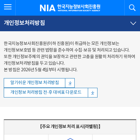
본문
전체메뉴
전체메뉴 열기
검
한국지능정보사회진흥원
바로가기
바로가기
개인정보처리방침
한국지능정보사회진흥원(이하 진흥원)이 취급하는 모든 개인정보는
개인정보보호법 등 관련 법령을 준수하여 수집·보유 및 처리되고 있습니다.
또한 개인정보주체의 권익을 보장하고 관련한 고충을 원활히 처리하기 위하여
개인정보처리방침을 두고 있습니다.
본 방침은 2026년 5월 4일부터 시행됩니다.
알기쉬운 개인정보 처리방침
개인정보 처리방침 전·후 대비표 다운로드
주요 개인정보 처리 표시(라벨링) - 주요 개인정보 처리 표시를 나타내는표
【주요 개인정보 처리 표시(라벨링)】