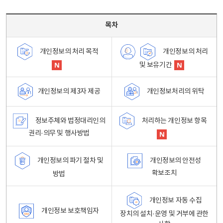
목차 - 개인정보 처리방침 목차를 나타내는표
목차
개인정보의 처리
개인정보의 처리 목적
및 보유기간
개인정보처리의 위탁
개인정보의 제3자 제공
정보주체와 법정대리인의
처리하는 개인정보 항목
권리·의무 및 행사방법
개인정보의 파기 절차 및
개인정보의 안전성
확보조치
방법
개인정보 자동 수집
개인정보 보호책임자
장치의 설치·운영 및 거부에 관한