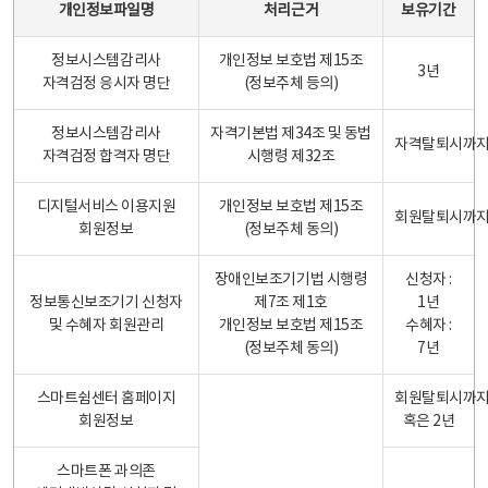
개인정보파일명
처리근거
보유기간
정보시스템감리사
개인정보 보호법 제15조
3년
자격검정 응시자 명단
(정보주체 등의)
정보시스템감리사
자격기본법 제34조 및 동법
자격탈퇴시까
자격검정 합격자 명단
시행령 제32조
디지털서비스 이용지원
개인정보 보호법 제15조
회원탈퇴시까
회원정보
(정보주체 동의)
장애인보조기기법 시행령
신청자 :
정보통신보조기기 신청자
제7조 제1호
1년
및 수혜자 회원관리
개인정보 보호법 제15조
수혜자 :
(정보주체 동의)
7년
스마트쉼센터 홈페이지
회원탈퇴시까
회원정보
혹은 2년
스마트폰 과의존