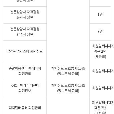
응답자 정보
전문상담사 자격검정
1년
응시자 정보
전문상담사 자격검정
3년
합격자 정보
회원탈퇴시까
실적관리시스템 회원정보
혹은 2년
(재동의)
손말이음센터 홈페이지
개인정보 보호법 제15조
회원탈퇴시까
회원관리
(정보주체 동의)
K-ICT 빅데이터센터
개인정보 보호법 제15조
회원탈퇴시까
회원정보
(정보주체 동의)
회원탈퇴시까
디지털배움터 회원관리
혹은 2년
(미접속)