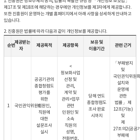
1. 진흥원은 정보주체의 동의, 법률의 특별한 규정 등 「개인정보 보호법」
제17조 및 제18조에 해당하는 경우에만 개인정보를 제3자에게 제공합니다.
또한 진흥원이 운영하는 개별 홈페이지에서 아래 사항을 상세하게 안내하고
있습니다.
2. 진흥원은 법률에 따라 다음과 같이 개인정보를 제공합니다.
개인정보 제공 안내표 - 순번, 제공받는자, 제공목적, 제공항목, 보유 및 이용기간 관련 근거로 구성
제공받는
보유 및
순번
제공목적
제공항목
관련 근거
자
이용기간
「부패방지
<
및
정보화사업
국민권익위원
공공기관의
선정 및
설치와
종합청렴도
관리,
운영에
평가를
계약 및
당해 연도
관한
위한
관리>업무
종합청렴도
법률」 제
1
국민권익위원회
민원인,
관련
조사 완료
12조(기능)
직원에
민원인 및
시까지
및
대한
소속
제
설문조사
직원의
27조의2(공공
실시
성명,
부패에
전화번호,