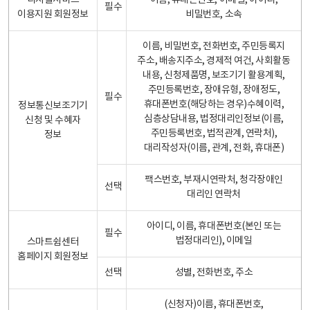
디지털서비스
이름, 휴대폰번호, 이메일, 아이디,
필수
이용지원 회원정보
비밀번호, 소속
이름, 비밀번호, 전화번호, 주민등록지
주소, 배송지주소, 경제적 여건, 사회활동
내용, 신청제품명, 보조기기 활용계획,
주민등록번호, 장애유형, 장애정도,
필수
휴대폰번호(해당하는 경우)수혜이력,
정보통신보조기기
심층상담내용, 법정대리인정보(이름,
신청 및 수혜자
주민등록번호, 법적관계, 연락처),
정보
대리작성자(이름, 관계, 전화, 휴대폰)
팩스번호, 부재시연락처, 청각장애인
선택
대리인 연락처
아이디, 이름, 휴대폰번호(본인 또는
필수
법정대리인), 이메일
스마트쉼센터
홈페이지 회원정보
선택
성별, 전화번호, 주소
(신청자)이름, 휴대폰번호,