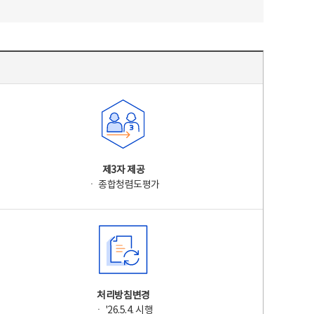
제3자 제공
ㆍ 종합청렴도평가
처리방침변경
ㆍ '26.5.4. 시행