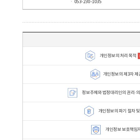
ㆍ 053-230-1035
목차 - 개인정보 처리방침 목차를 나타내는표
개인정보의 처리 목적
개인정보의 제3자 제
정보주체와 법정대리인의 권리·의
개인정보의 파기 절차 및
개인정보 보호책임