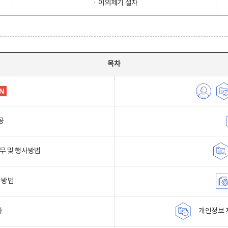
ㆍ이의제기 절차
목차
공
무 및 행사방법
 방법
자
개인정보 자