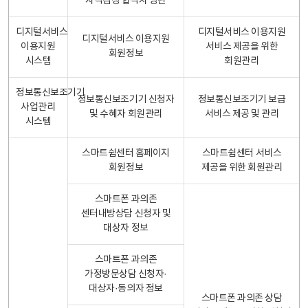
자격검정 합격자 명단
디지털서비스
디지털서비스 이용지원
디지털서비스 이용지원
이용지원
서비스 제공을 위한
회원정보
시스템
회원관리
정보통신보조기기
정보통신보조기기 신청자
정보통신보조기기 보급
사업관리
및 수혜자 회원관리
서비스 제공 및 관리
시스템
스마트쉼센터 홈페이지
스마트쉼센터 서비스
회원정보
제공을 위한 회원관리
스마트폰 과의존
센터내방상담 신청자 및
대상자 정보
스마트폰 과의존
가정방문상담 신청자·
대상자·동의자 정보
스마트폰 과의존 상담