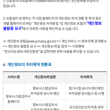
1. 진흥원의 대표홈페이지(www.nia.or.kr)에서는 개인정보를 취급하지
않습니다.
2. 진흥원이 운영하는 각 사업 홈페이지의 개인정보 처리 현황 및 목적 등은
'개인정보
개별 홈페이지의 하단 '개인정보 처리방침' 및 개인정보 포털의
열람등 요구'
에서 자세한 사항을 확인하실 수 있습니다.
※ 개인정보 포털(www.privacy.go.kr) => 개인서비스 => 정보주체 권리행사
=> 개인정보 열람등 요구 => 개인정보 파일 검색 => 기관명에
"한국지능정보사회진흥원"을 입력하면 세부 내용을 확인할 수 있습니다.
개인정보의 처리목적 현황표
개인정보의 처리목적 현황표 - 서비스명, 개인정보파일명, 처리목적으로 구성
서비스명
개인정보파일명
처리목적
정보시스템감리사
필기시험 응시자 본인확인
자격검정 응시자 명단
자격검정 원서접수 및 시행
정보시스템감리사
홈페이지
정보시스템감리사
국가공인민간자격증 관리