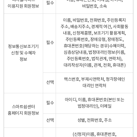
디지털서비스
이름, 휴대폰번호, 이메일, 아이디,
필수
이용지원 회원정보
비밀번호, 소속
이름, 비밀번호, 전화번호, 주민등록지
주소, 배송지주소, 경제적 여건, 사회활동
내용, 신청제품명, 보조기기 활용계획,
주민등록번호, 장애유형, 장애정도,
필수
휴대폰번호(해당하는 경우)수혜이력,
정보통신보조기기
심층상담내용, 법정대리인정보(이름,
신청 및 수혜자
주민등록번호, 법적관계, 연락처),
정보
대리작성자(이름, 관계, 전화, 휴대폰)
팩스번호, 부재시연락처, 청각장애인
선택
대리인 연락처
아이디, 이름, 휴대폰번호(본인 또는
필수
법정대리인), 이메일
스마트쉼센터
홈페이지 회원정보
선택
성별, 전화번호, 주소
(신청자)이름, 휴대폰번호,