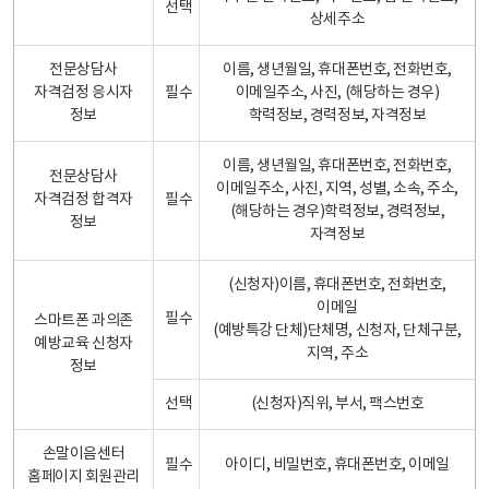
선택
상세주소
전문상담사
이름, 생년월일, 휴대폰번호, 전화번호,
자격검정 응시자
필수
이메일주소, 사진, (해당하는 경우)
정보
학력정보, 경력정보, 자격정보
이름, 생년월일, 휴대폰번호, 전화번호,
전문상담사
이메일주소, 사진, 지역, 성별, 소속, 주소,
자격검정 합격자
필수
(해당하는 경우)학력정보, 경력정보,
정보
자격정보
(신청자)이름, 휴대폰번호, 전화번호,
이메일
필수
스마트폰 과의존
(예방특강 단체)단체명, 신청자, 단체구분,
예방교육 신청자
지역, 주소
정보
선택
(신청자)직위, 부서, 팩스번호
손말이음센터
필수
아이디, 비밀번호, 휴대폰번호, 이메일
홈페이지 회원관리