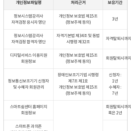
개인정보파일명
처리근거
보유기간
정보시스템감리사
개인정보 보호법 제15조
3년
자격검정 응시자 명단
(정보주체 등의)
정보시스템감리사
자격기본법 제34조 및 동법
자격탈퇴시까
자격검정 합격자 명단
시행령 제32조
디지털서비스 이용지원
개인정보 보호법 제15조
회원탈퇴시까
회원정보
(정보주체 동의)
장애인보조기기법 시행령
신청자 :
정보통신보조기기 신청자
제7조 제1호
1년
및 수혜자 회원관리
개인정보 보호법 제15조
수혜자 :
(정보주체 동의)
7년
스마트쉼센터 홈페이지
회원탈퇴시까
회원정보
혹은 2년
스마트폰 과의존