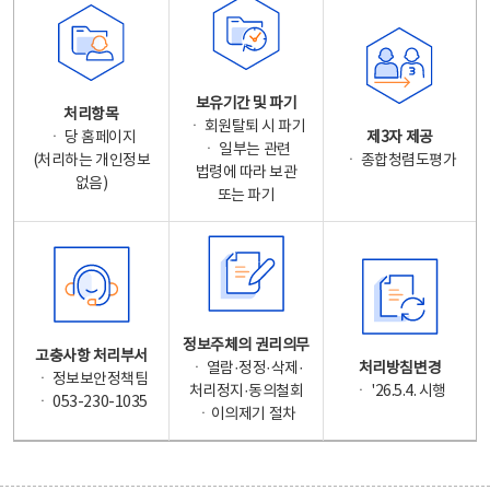
보유기간 및 파기
처리항목
ㆍ 회원탈퇴 시 파기
ㆍ 당 홈페이지
제3자 제공
ㆍ 일부는 관련
(처리하는 개인정보
ㆍ 종합청렴도평가
법령에 따라 보관
없음)
또는 파기
정보주체의 권리의무
고충사항 처리부서
ㆍ 열람·정정·삭제·
처리방침변경
ㆍ 정보보안정책팀
처리정지·동의철회
ㆍ '26.5.4. 시행
ㆍ 053-230-1035
ㆍ이의제기 절차