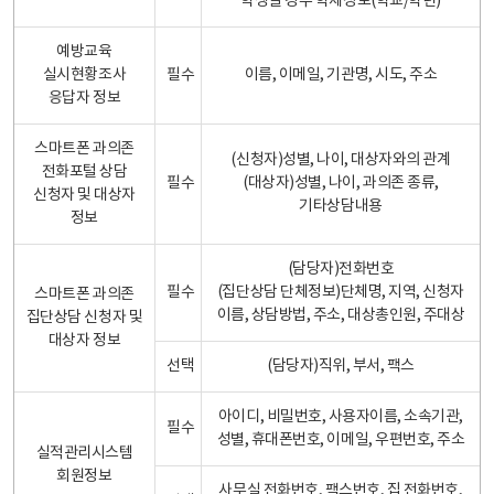
학생일 경우 학제정보(학교/학년)
예방교육
실시현황조사
필수
이름, 이메일, 기관명, 시도, 주소
응답자 정보
스마트폰 과의존
(신청자)성별, 나이, 대상자와의 관계
전화포털 상담
필수
(대상자)성별, 나이, 과의존 종류,
신청자 및 대상자
기타상담내용
정보
(담당자)전화번호
필수
(집단상담 단체정보)단체명, 지역, 신청자
스마트폰 과의존
이름, 상담방법, 주소, 대상총인원, 주대상
집단상담 신청자 및
대상자 정보
선택
(담당자)직위, 부서, 팩스
아이디, 비밀번호, 사용자이름, 소속기관,
필수
성별, 휴대폰번호, 이메일, 우편번호, 주소
실적관리시스템
회원정보
사무실 전화번호, 팩스번호, 집 전화번호,