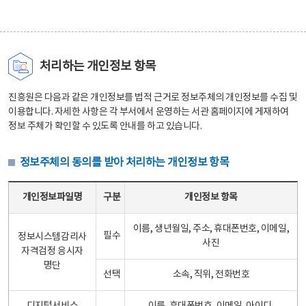
처리하는 개인정보 항목
진흥원은 다음과 같은 개인정보를 법적 근거로 정보주체의 개인정보를 수집 및
이용합니다. 자세한 사항은 각 부서에서 운영하는 서관 홈페이지에 게재하여
정보 주체가 확인할 수 있도록 안내를 하고 있습니다.
정보주체의 동의를 받아 처리하는 개인정보 항목
정보주체의 동의를 받아 처리하는 개인정보 항목 테이블 - 개인정보파일명, 구분, 개인정보 항목으로 구성
개인정보파일명
구분
개인정보 항목
이름, 생년월일, 주소, 휴대폰번호, 이메일,
필수
정보시스템감리사
사진
자격검정 응시자
명단
선택
소속, 직위, 전화번호