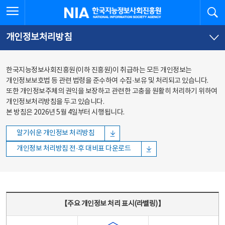
본문
전체메뉴
전체메뉴 열기
검
한국지능정보사회진흥원
바로가기
바로가기
개인정보처리방침
한국지능정보사회진흥원(이하 진흥원)이 취급하는 모든 개인정보는
개인정보보호법 등 관련 법령을 준수하여 수집·보유 및 처리되고 있습니다.
또한 개인정보주체의 권익을 보장하고 관련한 고충을 원활히 처리하기 위하여
개인정보처리방침을 두고 있습니다.
본 방침은 2026년 5월 4일부터 시행됩니다.
알기쉬운 개인정보 처리방침
개인정보 처리방침 전·후 대비표 다운로드
주요 개인정보 처리 표시(라벨링) - 주요 개인정보 처리 표시를 나타내는표
【주요 개인정보 처리 표시(라벨링)】