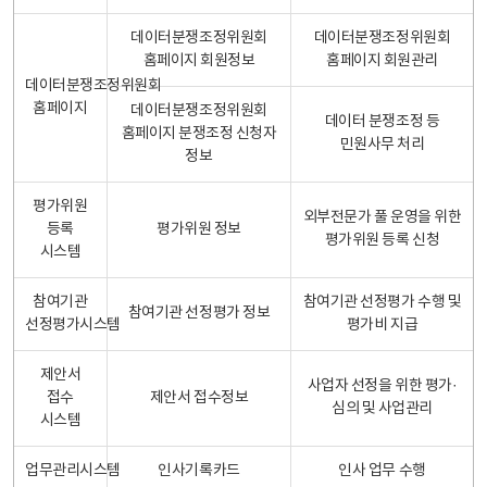
데이터분쟁조정위원회
데이터분쟁조정위원회
홈페이지 회원정보
홈페이지 회원관리
데이터분쟁조정위원회
홈페이지
데이터분쟁조정위원회
데이터 분쟁조정 등
홈페이지 분쟁조정 신청자
민원사무 처리
정보
평가위원
외부전문가 풀 운영을 위한
등록
평가위원 정보
평가위원 등록 신청
시스템
참여기관
참여기관 선정평가 수행 및
참여기관 선정평가 정보
선정평가시스템
평가비 지급
제안서
사업자 선정을 위한 평가·
접수
제안서 접수정보
심의 및 사업관리
시스템
업무관리시스템
인사기록카드
인사 업무 수행