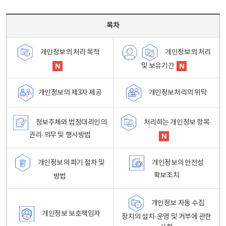
목차 - 개인정보 처리방침 목차를 나타내는표
목차
개인정보의 처리
개인정보의 처리 목적
및 보유기간
개인정보처리의 위탁
개인정보의 제3자 제공
정보주체와 법정대리인의
처리하는 개인정보 항목
권리·의무 및 행사방법
개인정보의 파기 절차 및
개인정보의 안전성
확보조치
방법
개인정보 자동 수집
개인정보 보호책임자
장치의 설치·운영 및 거부에 관한