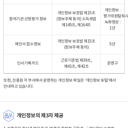
개인정보 :
개인정보 보호법 제15조
평가위원탈퇴
참여기관 선정평가 정보
(정보주체 동의) 소득세법
녹화영상 :
제145조, 제164조
1년
개인정보 보호법 제15조
제안서 접수정보
5년
(정보주체 동의)
근로기준법 제39조,
인사기록카드
준영구
제41조, 제42조
또한, 진흥원 각 부서에서 운영하는 개인정보 파일은
'개인정보 포털'
에서
안내하고 있습니다.
개인정보의 제3자 제공