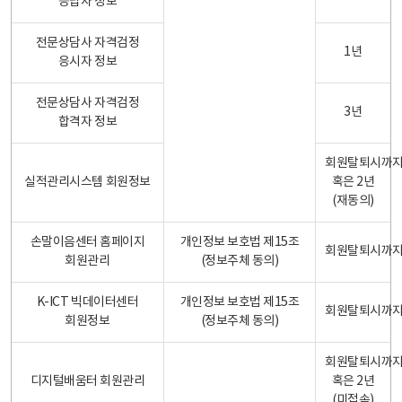
응답자 정보
전문상담사 자격검정
1년
응시자 정보
전문상담사 자격검정
3년
합격자 정보
회원탈퇴시까
실적관리시스템 회원정보
혹은 2년
(재동의)
손말이음센터 홈페이지
개인정보 보호법 제15조
회원탈퇴시까
회원관리
(정보주체 동의)
K-ICT 빅데이터센터
개인정보 보호법 제15조
회원탈퇴시까
회원정보
(정보주체 동의)
회원탈퇴시까
디지털배움터 회원관리
혹은 2년
(미접속)