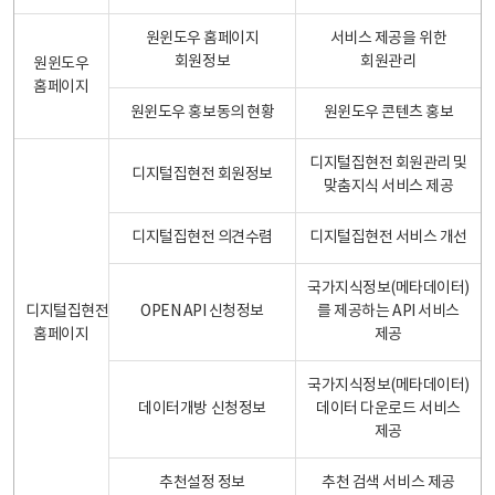
원윈도우 홈페이지
서비스 제공을 위한
회원정보
회원관리
원윈도우
홈페이지
원윈도우 홍보동의 현황
원윈도우 콘텐츠 홍보
디지털집현전 회원관리 및
디지털집현전 회원정보
맞춤지식 서비스 제공
디지털집현전 의견수렴
디지털집현전 서비스 개선
국가지식정보(메타데이터)
디지털집현전
OPEN API 신청정보
를 제공하는 API 서비스
홈페이지
제공
국가지식정보(메타데이터)
데이터개방 신청정보
데이터 다운로드 서비스
제공
추천설정 정보
추천 검색 서비스 제공