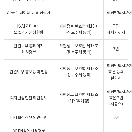
AI 공간 데이터 이용 신청자
회원탈퇴시까
K-AI 리더보드
개인정보 보호법 제15조
모델
모델평가신청현황
(정보주체 동의)
삭제시까지
원윈도우 홈페이지
개인정보 보호법 제15조
3년
회원정보
(정보주체 동의)
회원탈퇴시까
개인정보 보호법 제15조
원윈도우 홍보동의 현황
혹은 동의
(정보주체 동의)
철회시
회원탈퇴시까
개인정보 보호법 제15조
디지털집현전 회원정보
혹은 2년
(계약의이행)
(재동의)
디지털집현전 의견수렴
1년
OPEN API 신청정보