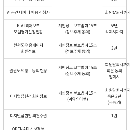
AI 공간 데이터 이용 신청자
회원탈퇴시까
K-AI 리더보드
개인정보 보호법 제15조
모델
모델평가신청현황
(정보주체 동의)
삭제시까지
원윈도우 홈페이지
개인정보 보호법 제15조
3년
회원정보
(정보주체 동의)
회원탈퇴시까
개인정보 보호법 제15조
원윈도우 홍보동의 현황
혹은 동의
(정보주체 동의)
철회시
회원탈퇴시까
개인정보 보호법 제15조
디지털집현전 회원정보
혹은 2년
(계약의이행)
(재동의)
디지털집현전 의견수렴
1년
OPEN API 신청정보