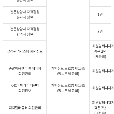
응답자 정보
전문상담사 자격검정
1년
응시자 정보
전문상담사 자격검정
3년
합격자 정보
회원탈퇴시까
실적관리시스템 회원정보
혹은 2년
(재동의)
손말이음센터 홈페이지
개인정보 보호법 제15조
회원탈퇴시까
회원관리
(정보주체 동의)
K-ICT 빅데이터센터
개인정보 보호법 제15조
회원탈퇴시까
회원정보
(정보주체 동의)
회원탈퇴시까
디지털배움터 회원관리
혹은 2년
(미접속)