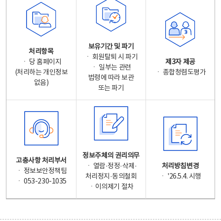
보유기간 및 파기
처리항목
ㆍ 회원탈퇴 시 파기
ㆍ 당 홈페이지
제3자 제공
ㆍ 일부는 관련
(처리하는 개인정보
ㆍ 종합청렴도평가
법령에 따라 보관
없음)
또는 파기
정보주체의 권리의무
고충사항 처리부서
ㆍ 열람·정정·삭제·
처리방침변경
ㆍ 정보보안정책팀
처리정지·동의철회
ㆍ '26.5.4. 시행
ㆍ 053-230-1035
ㆍ이의제기 절차