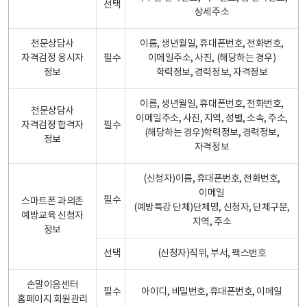
선택
상세주소
전문상담사
이름, 생년월일, 휴대폰번호, 전화번호,
자격검정 응시자
필수
이메일주소, 사진, (해당하는 경우)
정보
학력정보, 경력정보, 자격정보
이름, 생년월일, 휴대폰번호, 전화번호,
전문상담사
이메일주소, 사진, 지역, 성별, 소속, 주소,
자격검정 합격자
필수
(해당하는 경우)학력정보, 경력정보,
정보
자격정보
(신청자)이름, 휴대폰번호, 전화번호,
이메일
필수
스마트폰 과의존
(예방특강 단체)단체명, 신청자, 단체구분,
예방교육 신청자
지역, 주소
정보
선택
(신청자)직위, 부서, 팩스번호
손말이음센터
필수
아이디, 비밀번호, 휴대폰번호, 이메일
홈페이지 회원관리