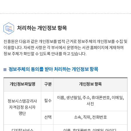
처리하는 개인정보 항목
진흥원은 다음과 같은 개인정보를 법적 근거로 정보주체의 개인정보를 수집 및
이용합니다. 자세한 사항은 각 부서에서 운영하는 서관 홈페이지에 게재하여
정보 주체가 확인할 수 있도록 안내를 하고 있습니다.
정보주체의 동의를 받아 처리하는 개인정보 항목
정보주체의 동의를 받아 처리하는 개인정보 항목 테이블 - 개인정보파일명, 구분, 개인정보 항목으로 구성
개인정보파일명
구분
개인정보 항목
이름, 생년월일, 주소, 휴대폰번호, 이메일,
필수
정보시스템감리사
사진
자격검정 응시자
명단
선택
소속, 직위, 전화번호