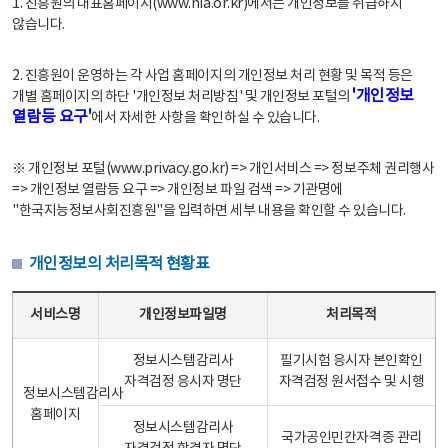
1. 진흥원의 대표홈페이지(www.nia.or.kr)에서는 개인정보를 취급하지
않습니다.
2. 진흥원이 운영하는 각 사업 홈페이지의 개인정보 처리 현황 및 목적 등은
'개인정보
개별 홈페이지의 하단 '개인정보 처리방침' 및 개인정보 포털의
열람등 요구'
에서 자세한 사항을 확인하실 수 있습니다.
※ 개인정보 포털(www.privacy.go.kr) => 개인서비스 => 정보주체 권리행사
=> 개인정보 열람등 요구 => 개인정보 파일 검색 => 기관명에
"한국지능정보사회진흥원"을 입력하면 세부 내용을 확인할 수 있습니다.
개인정보의 처리목적 현황표
개인정보의 처리목적 현황표 - 서비스명, 개인정보파일명, 처리목적으로 구성
서비스명
개인정보파일명
처리목적
정보시스템감리사
필기시험 응시자 본인확인
자격검정 응시자 명단
자격검정 원서접수 및 시행
정보시스템감리사
홈페이지
정보시스템감리사
국가공인민간자격증 관리