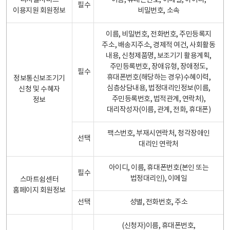
디지털서비스
이름, 휴대폰번호, 이메일, 아이디,
필수
이용지원 회원정보
비밀번호, 소속
이름, 비밀번호, 전화번호, 주민등록지
주소, 배송지주소, 경제적 여건, 사회활동
내용, 신청제품명, 보조기기 활용계획,
주민등록번호, 장애유형, 장애정도,
필수
휴대폰번호(해당하는 경우)수혜이력,
정보통신보조기기
심층상담내용, 법정대리인정보(이름,
신청 및 수혜자
주민등록번호, 법적관계, 연락처),
정보
대리작성자(이름, 관계, 전화, 휴대폰)
팩스번호, 부재시연락처, 청각장애인
선택
대리인 연락처
아이디, 이름, 휴대폰번호(본인 또는
필수
법정대리인), 이메일
스마트쉼센터
홈페이지 회원정보
선택
성별, 전화번호, 주소
(신청자)이름, 휴대폰번호,