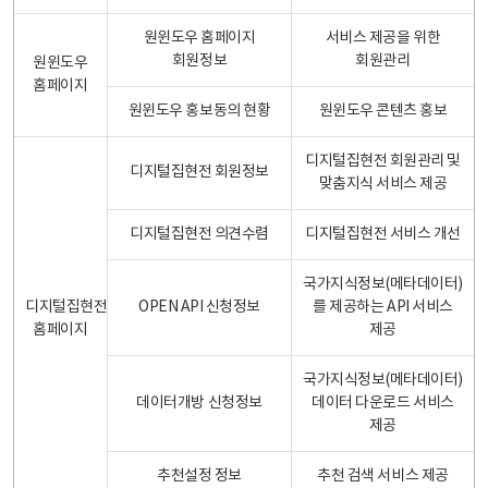
원윈도우 홈페이지
서비스 제공을 위한
회원정보
회원관리
원윈도우
홈페이지
원윈도우 홍보동의 현황
원윈도우 콘텐츠 홍보
디지털집현전 회원관리 및
디지털집현전 회원정보
맞춤지식 서비스 제공
디지털집현전 의견수렴
디지털집현전 서비스 개선
국가지식정보(메타데이터)
디지털집현전
OPEN API 신청정보
를 제공하는 API 서비스
홈페이지
제공
국가지식정보(메타데이터)
데이터개방 신청정보
데이터 다운로드 서비스
제공
추천설정 정보
추천 검색 서비스 제공