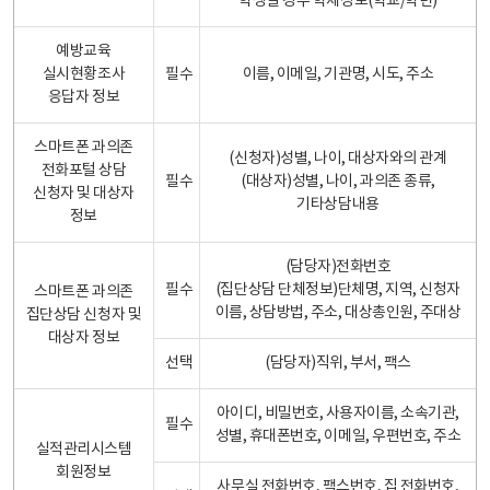
학생일 경우 학제정보(학교/학년)
예방교육
실시현황조사
필수
이름, 이메일, 기관명, 시도, 주소
응답자 정보
스마트폰 과의존
(신청자)성별, 나이, 대상자와의 관계
전화포털 상담
필수
(대상자)성별, 나이, 과의존 종류,
신청자 및 대상자
기타상담내용
정보
(담당자)전화번호
필수
(집단상담 단체정보)단체명, 지역, 신청자
스마트폰 과의존
이름, 상담방법, 주소, 대상총인원, 주대상
집단상담 신청자 및
대상자 정보
선택
(담당자)직위, 부서, 팩스
아이디, 비밀번호, 사용자이름, 소속기관,
필수
성별, 휴대폰번호, 이메일, 우편번호, 주소
실적관리시스템
회원정보
사무실 전화번호, 팩스번호, 집 전화번호,