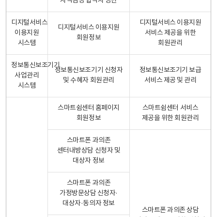
자격검정 합격자 명단
디지털서비스
디지털서비스 이용지원
디지털서비스 이용지원
이용지원
서비스 제공을 위한
회원정보
시스템
회원관리
정보통신보조기기
정보통신보조기기 신청자
정보통신보조기기 보급
사업관리
및 수혜자 회원관리
서비스 제공 및 관리
시스템
스마트쉼센터 홈페이지
스마트쉼센터 서비스
회원정보
제공을 위한 회원관리
스마트폰 과의존
센터내방상담 신청자 및
대상자 정보
스마트폰 과의존
가정방문상담 신청자·
대상자·동의자 정보
스마트폰 과의존 상담