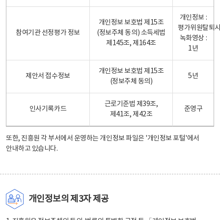
개인정보 :
개인정보 보호법 제15조
평가위원탈퇴
참여기관 선정평가 정보
(정보주체 동의) 소득세법
녹화영상 :
제145조, 제164조
1년
개인정보 보호법 제15조
제안서 접수정보
5년
(정보주체 동의)
근로기준법 제39조,
인사기록카드
준영구
제41조, 제42조
또한, 진흥원 각 부서에서 운영하는 개인정보 파일은
'개인정보 포털'
에서
안내하고 있습니다.
개인정보의 제3자 제공