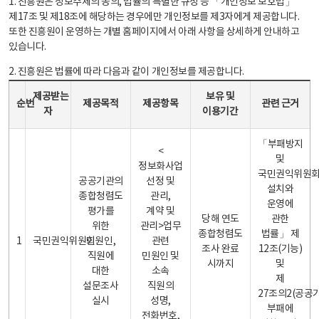
1. 진흥원은 정보주체의 동의, 법률의 특별한 규정 등 「개인정보 보호법」
제17조 및 제18조에 해당하는 경우에만 개인정보를 제3자에게 제공합니다.
또한 진흥원이 운영하는 개별 홈페이지에서 아래 사항을 상세하게 안내하고
있습니다.
2. 진흥원은 법률에 따라 다음과 같이 개인정보를 제공합니다.
개인정보 제공 안내표 - 순번, 제공받는자, 제공목적, 제공항목, 보유 및 이용기간 관련 근거로 구성
제공받는
보유 및
순번
제공목적
제공항목
관련 근거
자
이용기간
「부패방지
<
및
정보화사업
국민권익위원
공공기관의
선정 및
설치와
종합청렴도
관리,
운영에
평가를
계약 및
당해 연도
관한
위한
관리>업무
종합청렴도
법률」 제
1
국민권익위원회
민원인,
관련
조사 완료
12조(기능)
직원에
민원인 및
시까지
및
대한
소속
제
설문조사
직원의
27조의2(공공
실시
성명,
부패에
전화번호,