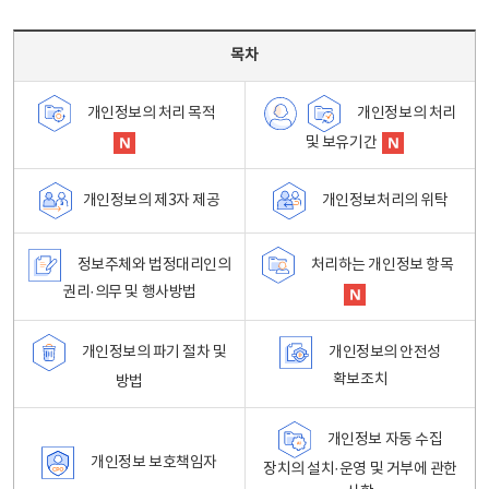
목차 - 개인정보 처리방침 목차를 나타내는표
목차
개인정보의 처리
개인정보의 처리 목적
및 보유기간
개인정보처리의 위탁
개인정보의 제3자 제공
정보주체와 법정대리인의
처리하는 개인정보 항목
권리·의무 및 행사방법
개인정보의 파기 절차 및
개인정보의 안전성
확보조치
방법
개인정보 자동 수집
개인정보 보호책임자
장치의 설치·운영 및 거부에 관한