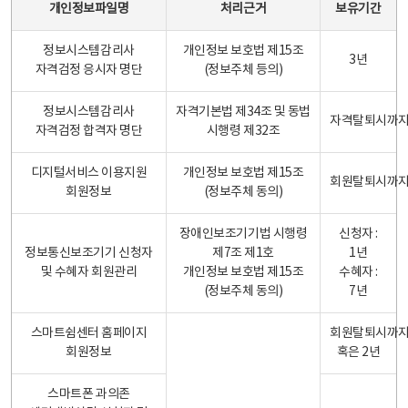
개인정보파일명
처리근거
보유기간
정보시스템감리사
개인정보 보호법 제15조
3년
자격검정 응시자 명단
(정보주체 등의)
정보시스템감리사
자격기본법 제34조 및 동법
자격탈퇴시까
자격검정 합격자 명단
시행령 제32조
디지털서비스 이용지원
개인정보 보호법 제15조
회원탈퇴시까
회원정보
(정보주체 동의)
장애인보조기기법 시행령
신청자 :
정보통신보조기기 신청자
제7조 제1호
1년
및 수혜자 회원관리
개인정보 보호법 제15조
수혜자 :
(정보주체 동의)
7년
스마트쉼센터 홈페이지
회원탈퇴시까
회원정보
혹은 2년
스마트폰 과의존