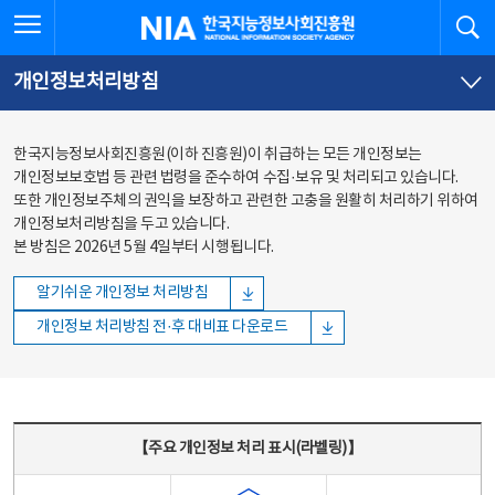
본문
전체메뉴
전체메뉴 열기
검
한국지능정보사회진흥원
바로가기
바로가기
개인정보처리방침
한국지능정보사회진흥원(이하 진흥원)이 취급하는 모든 개인정보는
개인정보보호법 등 관련 법령을 준수하여 수집·보유 및 처리되고 있습니다.
또한 개인정보주체의 권익을 보장하고 관련한 고충을 원활히 처리하기 위하여
개인정보처리방침을 두고 있습니다.
본 방침은 2026년 5월 4일부터 시행됩니다.
알기쉬운 개인정보 처리방침
개인정보 처리방침 전·후 대비표 다운로드
주요 개인정보 처리 표시(라벨링) - 주요 개인정보 처리 표시를 나타내는표
【주요 개인정보 처리 표시(라벨링)】