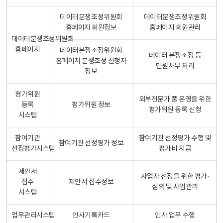
데이터분쟁조정위원회
데이터분쟁조정위원회
홈페이지 회원정보
홈페이지 회원관리
데이터분쟁조정위원회
홈페이지
데이터분쟁조정위원회
데이터 분쟁조정 등
홈페이지 분쟁조정 신청자
민원사무 처리
정보
평가위원
외부전문가 풀 운영을 위한
등록
평가위원 정보
평가위원 등록 신청
시스템
참여기관
참여기관 선정평가 수행 및
참여기관 선정평가 정보
선정평가시스템
평가비 지급
제안서
사업자 선정을 위한 평가·
접수
제안서 접수정보
심의 및 사업관리
시스템
업무관리시스템
인사기록카드
인사 업무 수행