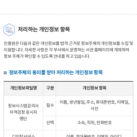
처리하는 개인정보 항목
진흥원은 다음과 같은 개인정보를 법적 근거로 정보주체의 개인정보를 수집 및
이용합니다. 자세한 사항은 각 부서에서 운영하는 서관 홈페이지에 게재하여
정보 주체가 확인할 수 있도록 안내를 하고 있습니다.
정보주체의 동의를 받아 처리하는 개인정보 항목
정보주체의 동의를 받아 처리하는 개인정보 항목 테이블 - 개인정보파일명, 구분, 개인정보 항목으로 구성
개인정보파일명
구분
개인정보 항목
이름, 생년월일, 주소, 휴대폰번호, 이메일,
필수
정보시스템감리사
사진
자격검정 응시자
명단
선택
소속, 직위, 전화번호