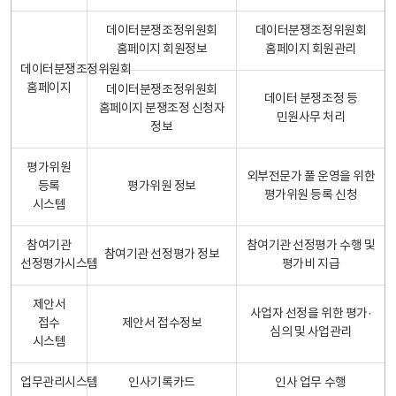
데이터분쟁조정위원회
데이터분쟁조정위원회
홈페이지 회원정보
홈페이지 회원관리
데이터분쟁조정위원회
홈페이지
데이터분쟁조정위원회
데이터 분쟁조정 등
홈페이지 분쟁조정 신청자
민원사무 처리
정보
평가위원
외부전문가 풀 운영을 위한
등록
평가위원 정보
평가위원 등록 신청
시스템
참여기관
참여기관 선정평가 수행 및
참여기관 선정평가 정보
선정평가시스템
평가비 지급
제안서
사업자 선정을 위한 평가·
접수
제안서 접수정보
심의 및 사업관리
시스템
업무관리시스템
인사기록카드
인사 업무 수행