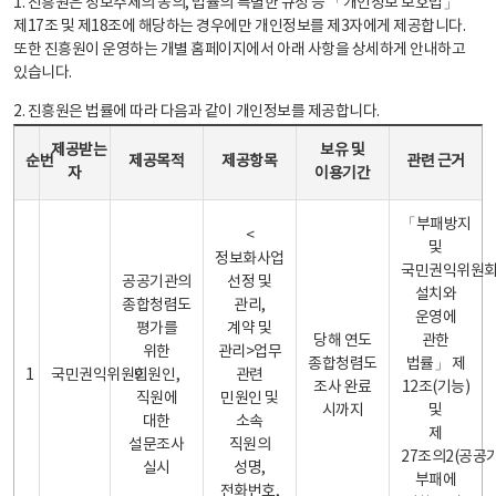
1. 진흥원은 정보주체의 동의, 법률의 특별한 규정 등 「개인정보 보호법」
제17조 및 제18조에 해당하는 경우에만 개인정보를 제3자에게 제공합니다.
또한 진흥원이 운영하는 개별 홈페이지에서 아래 사항을 상세하게 안내하고
있습니다.
2. 진흥원은 법률에 따라 다음과 같이 개인정보를 제공합니다.
개인정보 제공 안내표 - 순번, 제공받는자, 제공목적, 제공항목, 보유 및 이용기간 관련 근거로 구성
제공받는
보유 및
순번
제공목적
제공항목
관련 근거
자
이용기간
「부패방지
<
및
정보화사업
국민권익위원
공공기관의
선정 및
설치와
종합청렴도
관리,
운영에
평가를
계약 및
당해 연도
관한
위한
관리>업무
종합청렴도
법률」 제
1
국민권익위원회
민원인,
관련
조사 완료
12조(기능)
직원에
민원인 및
시까지
및
대한
소속
제
설문조사
직원의
27조의2(공공
실시
성명,
부패에
전화번호,