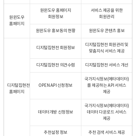
원윈도우 홈페이지
서비스 제공을 위한
회원정보
회원관리
원윈도우
홈페이지
원윈도우 홍보동의 현황
원윈도우 콘텐츠 홍보
디지털집현전 회원관리 및
디지털집현전 회원정보
맞춤지식 서비스 제공
디지털집현전 의견수렴
디지털집현전 서비스 개선
국가지식정보(메타데이터)
디지털집현전
OPEN API 신청정보
를 제공하는 API 서비스
홈페이지
제공
국가지식정보(메타데이터)
데이터개방 신청정보
데이터 다운로드 서비스
제공
추천설정 정보
추천 검색 서비스 제공