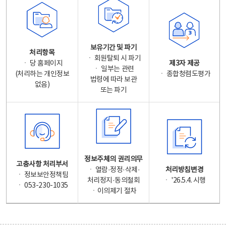
보유기간 및 파기
처리항목
ㆍ 회원탈퇴 시 파기
ㆍ 당 홈페이지
제3자 제공
ㆍ 일부는 관련
(처리하는 개인정보
ㆍ 종합청렴도평가
법령에 따라 보관
없음)
또는 파기
정보주체의 권리의무
고충사항 처리부서
ㆍ 열람·정정·삭제·
처리방침변경
ㆍ 정보보안정책팀
처리정지·동의철회
ㆍ '26.5.4. 시행
ㆍ 053-230-1035
ㆍ이의제기 절차