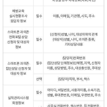
학생일 경우 학제정보(학교/학년)
예방교육
실시현황조사
필수
이름, 이메일, 기관명, 시도, 주소
응답자 정보
스마트폰 과의존
(신청자)성별, 나이, 대상자와의 관계
전화포털 상담
필수
(대상자)성별, 나이, 과의존 종류,
신청자 및 대상자
기타상담내용
정보
(담당자)전화번호
필수
(집단상담 단체정보)단체명, 지역, 신청자
스마트폰 과의존
이름, 상담방법, 주소, 대상총인원, 주대상
집단상담 신청자 및
대상자 정보
선택
(담당자)직위, 부서, 팩스
아이디, 비밀번호, 사용자이름, 소속기관,
필수
성별, 휴대폰번호, 이메일, 우편번호, 주소
실적관리시스템
회원정보
사무실 전화번호, 팩스번호, 집 전화번호,