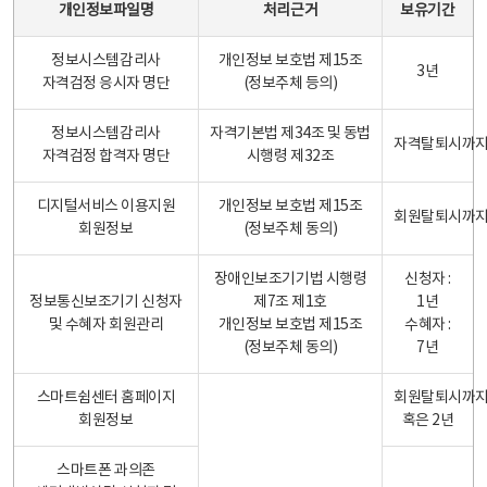
개인정보파일명
처리근거
보유기간
정보시스템감리사
개인정보 보호법 제15조
3년
자격검정 응시자 명단
(정보주체 등의)
정보시스템감리사
자격기본법 제34조 및 동법
자격탈퇴시까
자격검정 합격자 명단
시행령 제32조
디지털서비스 이용지원
개인정보 보호법 제15조
회원탈퇴시까
회원정보
(정보주체 동의)
장애인보조기기법 시행령
신청자 :
정보통신보조기기 신청자
제7조 제1호
1년
및 수혜자 회원관리
개인정보 보호법 제15조
수혜자 :
(정보주체 동의)
7년
스마트쉼센터 홈페이지
회원탈퇴시까
회원정보
혹은 2년
스마트폰 과의존