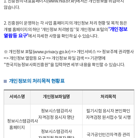
1. 진흥원의 대표홈페이지(www.nia.or.kr)에서는 개인정보를 취급하지
않습니다.
2. 진흥원이 운영하는 각 사업 홈페이지의 개인정보 처리 현황 및 목적 등은
'개인정보
개별 홈페이지의 하단 '개인정보 처리방침' 및 개인정보 포털의
열람등 요구'
에서 자세한 사항을 확인하실 수 있습니다.
※ 개인정보 포털(www.privacy.go.kr) => 개인서비스 => 정보주체 권리행사
=> 개인정보 열람등 요구 => 개인정보 파일 검색 => 기관명에
"한국지능정보사회진흥원"을 입력하면 세부 내용을 확인할 수 있습니다.
개인정보의 처리목적 현황표
개인정보의 처리목적 현황표 - 서비스명, 개인정보파일명, 처리목적으로 구성
서비스명
개인정보파일명
처리목적
정보시스템감리사
필기시험 응시자 본인확인
자격검정 응시자 명단
자격검정 원서접수 및 시행
정보시스템감리사
홈페이지
정보시스템감리사
국가공인민간자격증 관리