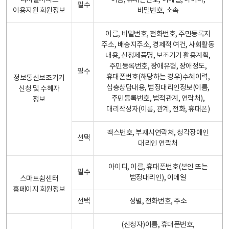
디지털서비스
이름, 휴대폰번호, 이메일, 아이디,
필수
이용지원 회원정보
비밀번호, 소속
이름, 비밀번호, 전화번호, 주민등록지
주소, 배송지주소, 경제적 여건, 사회활동
내용, 신청제품명, 보조기기 활용계획,
주민등록번호, 장애유형, 장애정도,
필수
휴대폰번호(해당하는 경우)수혜이력,
정보통신보조기기
심층상담내용, 법정대리인정보(이름,
신청 및 수혜자
주민등록번호, 법적관계, 연락처),
정보
대리작성자(이름, 관계, 전화, 휴대폰)
팩스번호, 부재시연락처, 청각장애인
선택
대리인 연락처
아이디, 이름, 휴대폰번호(본인 또는
필수
법정대리인), 이메일
스마트쉼센터
홈페이지 회원정보
선택
성별, 전화번호, 주소
(신청자)이름, 휴대폰번호,