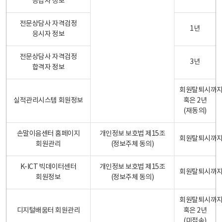
응답자 정보
전문상담사 자격검정
1년
응시자 정보
전문상담사 자격검정
3년
합격자 정보
회원탈퇴시까
실적관리시스템 회원정보
혹은 2년
(재동의)
손말이음센터 홈페이지
개인정보 보호법 제15조
회원탈퇴시까
회원관리
(정보주체 동의)
K-ICT 빅데이터센터
개인정보 보호법 제15조
회원탈퇴시까
회원정보
(정보주체 동의)
회원탈퇴시까
디지털배움터 회원관리
혹은 2년
(미접속)