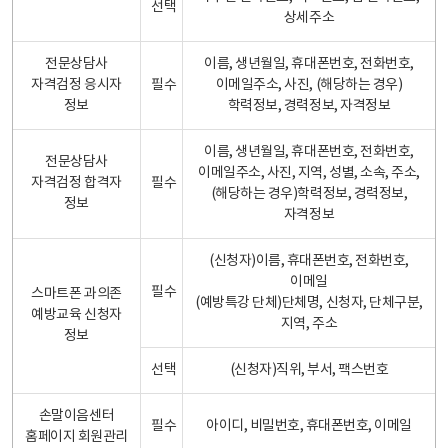
선택
상세주소
전문상담사
이름, 생년월일, 휴대폰번호, 전화번호,
자격검정 응시자
필수
이메일주소, 사진, (해당하는 경우)
정보
학력정보, 경력정보, 자격정보
이름, 생년월일, 휴대폰번호, 전화번호,
전문상담사
이메일주소, 사진, 지역, 성별, 소속, 주소,
자격검정 합격자
필수
(해당하는 경우)학력정보, 경력정보,
정보
자격정보
(신청자)이름, 휴대폰번호, 전화번호,
이메일
필수
스마트폰 과의존
(예방특강 단체)단체명, 신청자, 단체구분,
예방교육 신청자
지역, 주소
정보
선택
(신청자)직위, 부서, 팩스번호
손말이음센터
필수
아이디, 비밀번호, 휴대폰번호, 이메일
홈페이지 회원관리