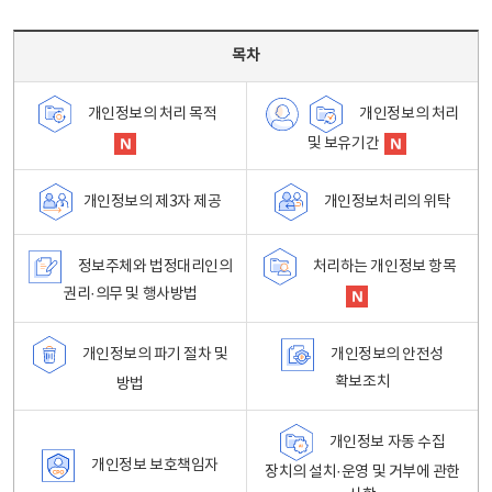
목차 - 개인정보 처리방침 목차를 나타내는표
목차
개인정보의 처리
개인정보의 처리 목적
및 보유기간
개인정보처리의 위탁
개인정보의 제3자 제공
정보주체와 법정대리인의
처리하는 개인정보 항목
권리·의무 및 행사방법
개인정보의 파기 절차 및
개인정보의 안전성
확보조치
방법
개인정보 자동 수집
개인정보 보호책임자
장치의 설치·운영 및 거부에 관한