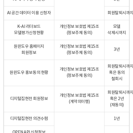
AI 공간 데이터 이용 신청자
회원탈퇴시까
K-AI 리더보드
개인정보 보호법 제15조
모델
모델평가신청현황
(정보주체 동의)
삭제시까지
원윈도우 홈페이지
개인정보 보호법 제15조
3년
회원정보
(정보주체 동의)
회원탈퇴시까
개인정보 보호법 제15조
원윈도우 홍보동의 현황
혹은 동의
(정보주체 동의)
철회시
회원탈퇴시까
개인정보 보호법 제15조
디지털집현전 회원정보
혹은 2년
(계약의이행)
(재동의)
디지털집현전 의견수렴
1년
OPEN API 신청정보