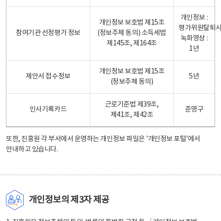
개인정보 :
개인정보 보호법 제15조
평가위원탈퇴
참여기관 선정평가 정보
(정보주체 동의) 소득세법
녹화영상 :
제145조, 제164조
1년
개인정보 보호법 제15조
제안서 접수정보
5년
(정보주체 동의)
근로기준법 제39조,
인사기록카드
준영구
제41조, 제42조
또한, 진흥원 각 부서에서 운영하는 개인정보 파일은
'개인정보 포털'
에서
안내하고 있습니다.
개인정보의 제3자 제공