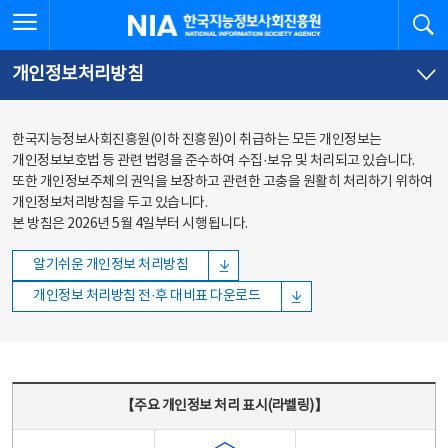
본문
전체메뉴
전체메뉴 열기
검
한국지능정보사회진흥원
바로가기
바로가기
개인정보처리방침
한국지능정보사회진흥원(이하 진흥원)이 취급하는 모든 개인정보는
개인정보보호법 등 관련 법령을 준수하여 수집·보유 및 처리되고 있습니다.
또한 개인정보주체의 권익을 보장하고 관련한 고충을 원활히 처리하기 위하여
개인정보처리방침을 두고 있습니다.
본 방침은 2026년 5월 4일부터 시행됩니다.
알기쉬운 개인정보 처리방침
개인정보 처리방침 전·후 대비표 다운로드
주요 개인정보 처리 표시(라벨링) - 주요 개인정보 처리 표시를 나타내는표
【주요 개인정보 처리 표시(라벨링)】