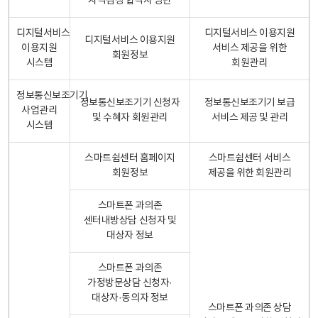
자격검정 합격자 명단
디지털서비스
디지털서비스 이용지원
디지털서비스 이용지원
이용지원
서비스 제공을 위한
회원정보
시스템
회원관리
정보통신보조기기
정보통신보조기기 신청자
정보통신보조기기 보급
사업관리
및 수혜자 회원관리
서비스 제공 및 관리
시스템
스마트쉼센터 홈페이지
스마트쉼센터 서비스
회원정보
제공을 위한 회원관리
스마트폰 과의존
센터내방상담 신청자 및
대상자 정보
스마트폰 과의존
가정방문상담 신청자·
대상자·동의자 정보
스마트폰 과의존 상담