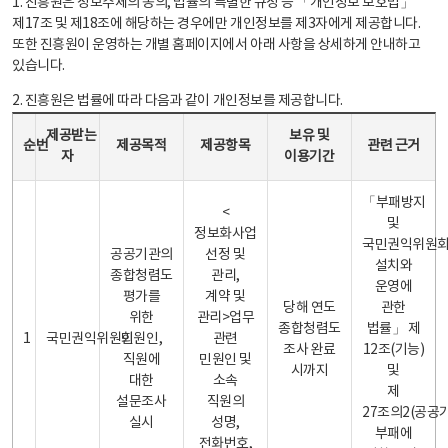
1. 진흥원은 정보주체의 동의, 법률의 특별한 규정 등 「개인정보 보호법」
제17조 및 제18조에 해당하는 경우에만 개인정보를 제3자에게 제공합니다.
또한 진흥원이 운영하는 개별 홈페이지에서 아래 사항을 상세하게 안내하고
있습니다.
2. 진흥원은 법률에 따라 다음과 같이 개인정보를 제공합니다.
개인정보 제공 안내표 - 순번, 제공받는자, 제공목적, 제공항목, 보유 및 이용기간 관련 근거로 구성
제공받는
보유 및
순번
제공목적
제공항목
관련 근거
자
이용기간
「부패방지
<
및
정보화사업
국민권익위원
공공기관의
선정 및
설치와
종합청렴도
관리,
운영에
평가를
계약 및
당해 연도
관한
위한
관리>업무
종합청렴도
법률」 제
1
국민권익위원회
민원인,
관련
조사 완료
12조(기능)
직원에
민원인 및
시까지
및
대한
소속
제
설문조사
직원의
27조의2(공공
실시
성명,
부패에
전화번호,