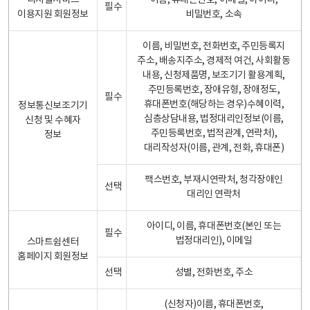
디지털서비스
이름, 휴대폰번호, 이메일, 아이디,
필수
이용지원 회원정보
비밀번호, 소속
이름, 비밀번호, 전화번호, 주민등록지
주소, 배송지주소, 경제적 여건, 사회활동
내용, 신청제품명, 보조기기 활용계획,
주민등록번호, 장애유형, 장애정도,
필수
휴대폰번호(해당하는 경우)수혜이력,
정보통신보조기기
심층상담내용, 법정대리인정보(이름,
신청 및 수혜자
주민등록번호, 법적관계, 연락처),
정보
대리작성자(이름, 관계, 전화, 휴대폰)
팩스번호, 부재시연락처, 청각장애인
선택
대리인 연락처
아이디, 이름, 휴대폰번호(본인 또는
필수
법정대리인), 이메일
스마트쉼센터
홈페이지 회원정보
선택
성별, 전화번호, 주소
(신청자)이름, 휴대폰번호,