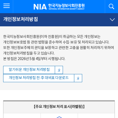
본문
전체메뉴
전체메뉴 열기
검
한국지능정보사회진흥원
바로가기
바로가기
개인정보처리방침
한국지능정보사회진흥원(이하 진흥원)이 취급하는 모든 개인정보는
개인정보보호법 등 관련 법령을 준수하여 수집·보유 및 처리되고 있습니다.
또한 개인정보주체의 권익을 보장하고 관련한 고충을 원활히 처리하기 위하여
개인정보처리방침을 두고 있습니다.
본 방침은 2026년 5월 4일부터 시행됩니다.
알기쉬운 개인정보 처리방침
개인정보 처리방침 전·후 대비표 다운로드
주요 개인정보 처리 표시(라벨링) - 주요 개인정보 처리 표시를 나타내는표
【주요 개인정보 처리 표시(라벨링)】