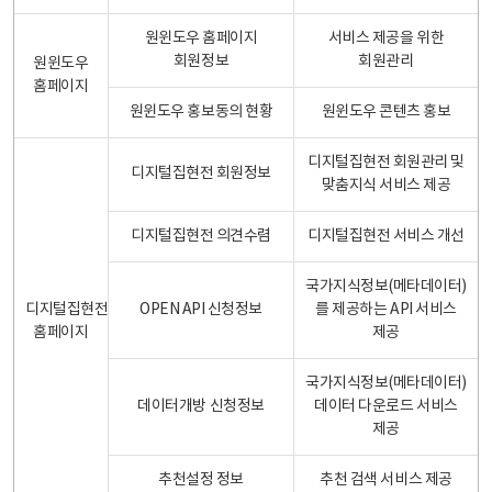
원윈도우 홈페이지
서비스 제공을 위한
회원정보
회원관리
원윈도우
홈페이지
원윈도우 홍보동의 현황
원윈도우 콘텐츠 홍보
디지털집현전 회원관리 및
디지털집현전 회원정보
맞춤지식 서비스 제공
디지털집현전 의견수렴
디지털집현전 서비스 개선
국가지식정보(메타데이터)
디지털집현전
OPEN API 신청정보
를 제공하는 API 서비스
홈페이지
제공
국가지식정보(메타데이터)
데이터개방 신청정보
데이터 다운로드 서비스
제공
추천설정 정보
추천 검색 서비스 제공