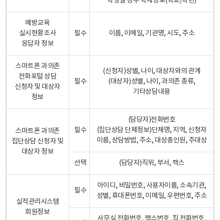
학생일 경우 학제정보(학교/학년)
예방교육
실시현황조사
필수
이름, 이메일, 기관명, 시도, 주소
응답자 정보
스마트폰 과의존
(신청자)성별, 나이, 대상자와의 관계
전화포털 상담
필수
(대상자)성별, 나이, 과의존 종류,
신청자 및 대상자
기타상담내용
정보
(담당자)전화번호
필수
(집단상담 단체정보)단체명, 지역, 신청자
스마트폰 과의존
이름, 상담방법, 주소, 대상총인원, 주대상
집단상담 신청자 및
대상자 정보
선택
(담당자)직위, 부서, 팩스
아이디, 비밀번호, 사용자이름, 소속기관,
필수
성별, 휴대폰번호, 이메일, 우편번호, 주소
실적관리시스템
회원정보
사무실 전화번호, 팩스번호, 집 전화번호,