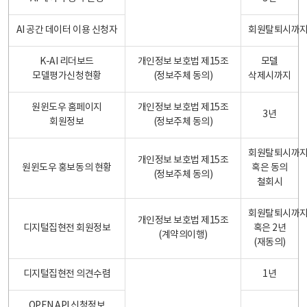
AI 공간 데이터 이용 신청자
회원탈퇴시까
K-AI 리더보드
개인정보 보호법 제15조
모델
모델평가신청현황
(정보주체 동의)
삭제시까지
원윈도우 홈페이지
개인정보 보호법 제15조
3년
회원정보
(정보주체 동의)
회원탈퇴시까
개인정보 보호법 제15조
원윈도우 홍보동의 현황
혹은 동의
(정보주체 동의)
철회시
회원탈퇴시까
개인정보 보호법 제15조
디지털집현전 회원정보
혹은 2년
(계약의이행)
(재동의)
디지털집현전 의견수렴
1년
OPEN API 신청정보