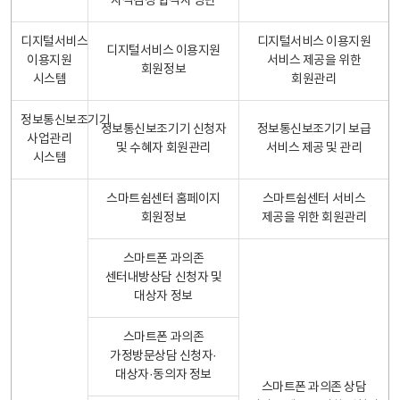
자격검정 합격자 명단
디지털서비스
디지털서비스 이용지원
디지털서비스 이용지원
이용지원
서비스 제공을 위한
회원정보
시스템
회원관리
정보통신보조기기
정보통신보조기기 신청자
정보통신보조기기 보급
사업관리
및 수혜자 회원관리
서비스 제공 및 관리
시스템
스마트쉼센터 홈페이지
스마트쉼센터 서비스
회원정보
제공을 위한 회원관리
스마트폰 과의존
센터내방상담 신청자 및
대상자 정보
스마트폰 과의존
가정방문상담 신청자·
대상자·동의자 정보
스마트폰 과의존 상담