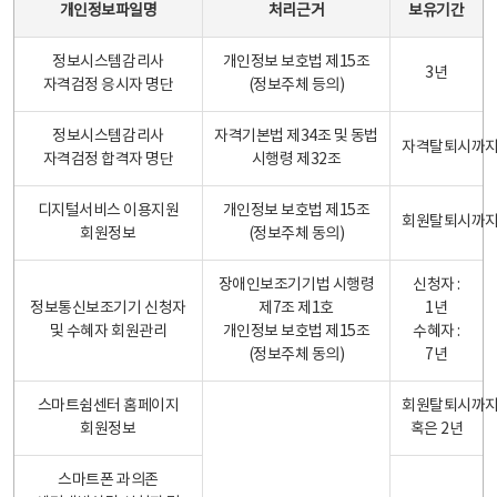
개인정보파일명
처리근거
보유기간
정보시스템감리사
개인정보 보호법 제15조
3년
자격검정 응시자 명단
(정보주체 등의)
정보시스템감리사
자격기본법 제34조 및 동법
자격탈퇴시까
자격검정 합격자 명단
시행령 제32조
디지털서비스 이용지원
개인정보 보호법 제15조
회원탈퇴시까
회원정보
(정보주체 동의)
장애인보조기기법 시행령
신청자 :
정보통신보조기기 신청자
제7조 제1호
1년
및 수혜자 회원관리
개인정보 보호법 제15조
수혜자 :
(정보주체 동의)
7년
스마트쉼센터 홈페이지
회원탈퇴시까
회원정보
혹은 2년
스마트폰 과의존