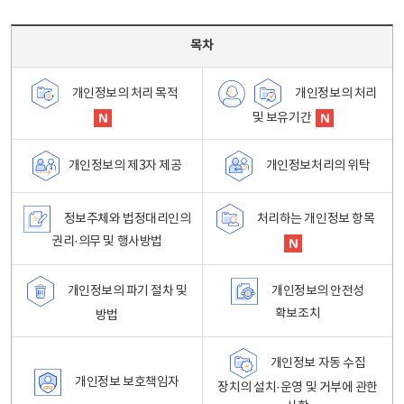
목차 - 개인정보 처리방침 목차를 나타내는표
목차
개인정보의 처리
개인정보의 처리 목적
및 보유기간
개인정보처리의 위탁
개인정보의 제3자 제공
정보주체와 법정대리인의
처리하는 개인정보 항목
권리·의무 및 행사방법
개인정보의 파기 절차 및
개인정보의 안전성
확보조치
방법
개인정보 자동 수집
개인정보 보호책임자
장치의 설치·운영 및 거부에 관한