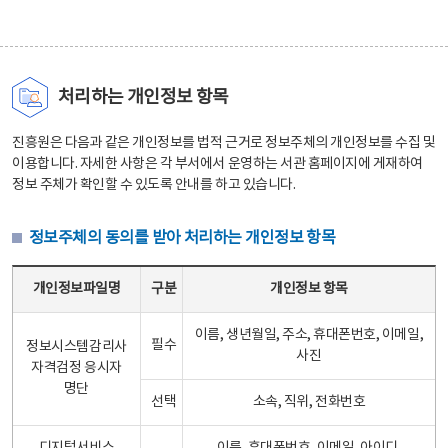
처리하는 개인정보 항목
진흥원은 다음과 같은 개인정보를 법적 근거로 정보주체의 개인정보를 수집 및
이용합니다. 자세한 사항은 각 부서에서 운영하는 서관 홈페이지에 게재하여
정보 주체가 확인할 수 있도록 안내를 하고 있습니다.
정보주체의 동의를 받아 처리하는 개인정보 항목
정보주체의 동의를 받아 처리하는 개인정보 항목 테이블 - 개인정보파일명, 구분, 개인정보 항목으로 구성
개인정보파일명
구분
개인정보 항목
이름, 생년월일, 주소, 휴대폰번호, 이메일,
필수
정보시스템감리사
사진
자격검정 응시자
명단
선택
소속, 직위, 전화번호