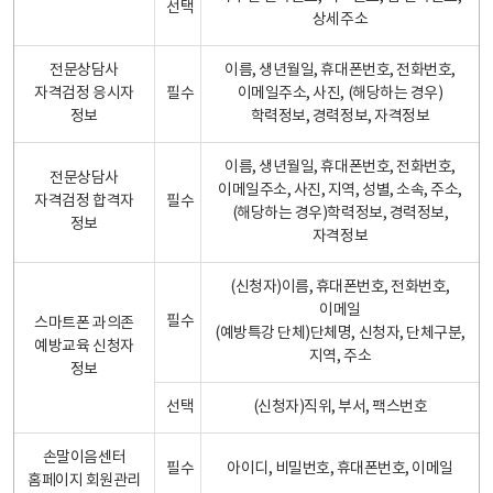
선택
상세주소
전문상담사
이름, 생년월일, 휴대폰번호, 전화번호,
자격검정 응시자
필수
이메일주소, 사진, (해당하는 경우)
정보
학력정보, 경력정보, 자격정보
이름, 생년월일, 휴대폰번호, 전화번호,
전문상담사
이메일주소, 사진, 지역, 성별, 소속, 주소,
자격검정 합격자
필수
(해당하는 경우)학력정보, 경력정보,
정보
자격정보
(신청자)이름, 휴대폰번호, 전화번호,
이메일
필수
스마트폰 과의존
(예방특강 단체)단체명, 신청자, 단체구분,
예방교육 신청자
지역, 주소
정보
선택
(신청자)직위, 부서, 팩스번호
손말이음센터
필수
아이디, 비밀번호, 휴대폰번호, 이메일
홈페이지 회원관리