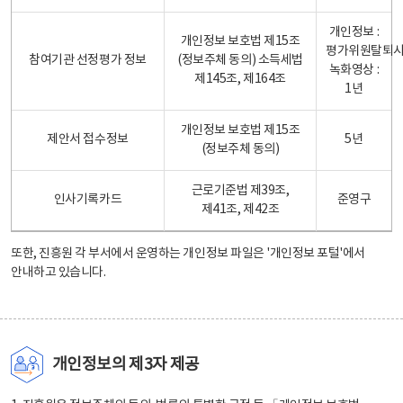
개인정보 :
개인정보 보호법 제15조
평가위원탈퇴
참여기관 선정평가 정보
(정보주체 동의) 소득세법
녹화영상 :
제145조, 제164조
1년
개인정보 보호법 제15조
제안서 접수정보
5년
(정보주체 동의)
근로기준법 제39조,
인사기록카드
준영구
제41조, 제42조
또한, 진흥원 각 부서에서 운영하는 개인정보 파일은
'개인정보 포털'
에서
안내하고 있습니다.
개인정보의 제3자 제공