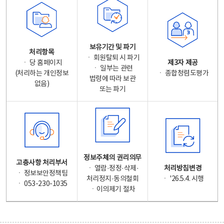
보유기간 및 파기
처리항목
ㆍ 회원탈퇴 시 파기
ㆍ 당 홈페이지
제3자 제공
ㆍ 일부는 관련
(처리하는 개인정보
ㆍ 종합청렴도평가
법령에 따라 보관
없음)
또는 파기
정보주체의 권리의무
고충사항 처리부서
ㆍ 열람·정정·삭제·
처리방침변경
ㆍ 정보보안정책팀
처리정지·동의철회
ㆍ '26.5.4. 시행
ㆍ 053-230-1035
ㆍ이의제기 절차