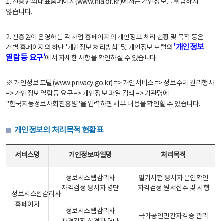
1. 진흥원의 대표홈페이지(www.nia.or.kr)에서는 개인정보를 취급하지
않습니다.
2. 진흥원이 운영하는 각 사업 홈페이지의 개인정보 처리 현황 및 목적 등은
'개인정보
개별 홈페이지의 하단 '개인정보 처리방침' 및 개인정보 포털의
열람등 요구'
에서 자세한 사항을 확인하실 수 있습니다.
※ 개인정보 포털(www.privacy.go.kr) => 개인서비스 => 정보주체 권리행사
=> 개인정보 열람등 요구 => 개인정보 파일 검색 => 기관명에
"한국지능정보사회진흥원"을 입력하면 세부 내용을 확인할 수 있습니다.
개인정보의 처리목적 현황표
개인정보의 처리목적 현황표 - 서비스명, 개인정보파일명, 처리목적으로 구성
서비스명
개인정보파일명
처리목적
정보시스템감리사
필기시험 응시자 본인확인
자격검정 응시자 명단
자격검정 원서접수 및 시행
정보시스템감리사
홈페이지
정보시스템감리사
국가공인민간자격증 관리