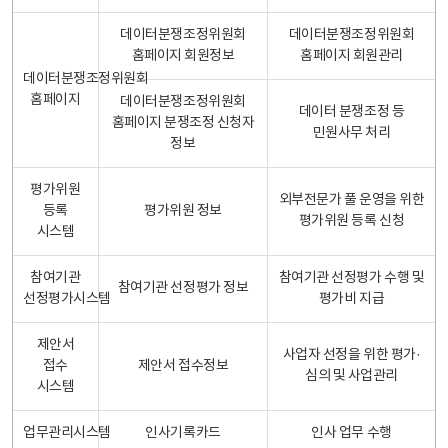
데이터분쟁조정위원회
데이터분쟁조정위원회
홈페이지 회원정보
홈페이지 회원관리
데이터분쟁조정위원회
홈페이지
데이터분쟁조정위원회
데이터 분쟁조정 등
홈페이지 분쟁조정 신청자
민원사무 처리
정보
평가위원
외부전문가 풀 운영을 위한
등록
평가위원 정보
평가위원 등록 신청
시스템
참여기관
참여기관 선정평가 수행 및
참여기관 선정평가 정보
선정평가시스템
평가비 지급
제안서
사업자 선정을 위한 평가·
접수
제안서 접수정보
심의 및 사업관리
시스템
업무관리시스템
인사기록카드
인사 업무 수행