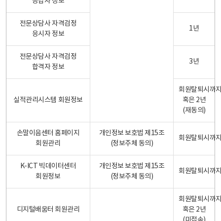
응답자 정보
전문상담사 자격검정
1년
응시자 정보
전문상담사 자격검정
3년
합격자 정보
회원탈퇴시까
실적관리시스템 회원정보
혹은 2년
(재동의)
손말이음센터 홈페이지
개인정보 보호법 제15조
회원탈퇴시까
회원관리
(정보주체 동의)
K-ICT 빅데이터센터
개인정보 보호법 제15조
회원탈퇴시까
회원정보
(정보주체 동의)
회원탈퇴시까
디지털배움터 회원관리
혹은 2년
(미접속)