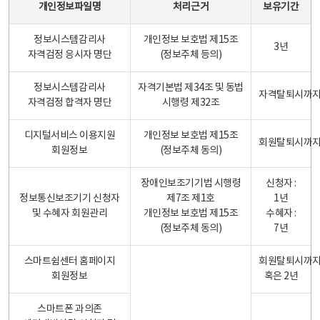
개인정보파일명
처리근거
보유기간
정보시스템감리사
개인정보 보호법 제15조
3년
자격검정 응시자 명단
(정보주체 등의)
정보시스템감리사
자격기본법 제34조 및 동법
자격탈퇴시까
자격검정 합격자 명단
시행령 제32조
디지털서비스 이용지원
개인정보 보호법 제15조
회원탈퇴시까
회원정보
(정보주체 동의)
장애인보조기기법 시행령
신청자 :
정보통신보조기기 신청자
제7조 제1호
1년
및 수혜자 회원관리
개인정보 보호법 제15조
수혜자 :
(정보주체 동의)
7년
스마트쉼센터 홈페이지
회원탈퇴시까
회원정보
혹은 2년
스마트폰 과의존