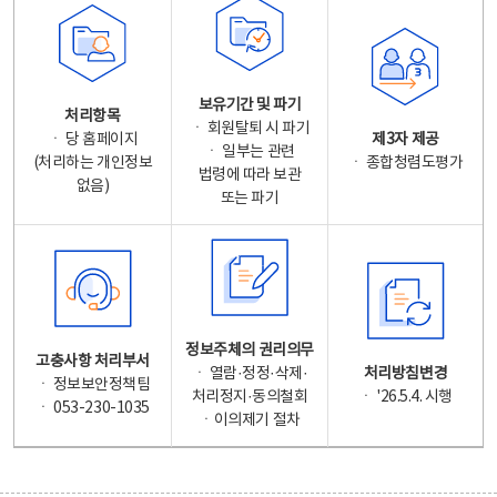
보유기간 및 파기
처리항목
ㆍ 회원탈퇴 시 파기
ㆍ 당 홈페이지
제3자 제공
ㆍ 일부는 관련
(처리하는 개인정보
ㆍ 종합청렴도평가
법령에 따라 보관
없음)
또는 파기
정보주체의 권리의무
고충사항 처리부서
ㆍ 열람·정정·삭제·
처리방침변경
ㆍ 정보보안정책팀
처리정지·동의철회
ㆍ '26.5.4. 시행
ㆍ 053-230-1035
ㆍ이의제기 절차