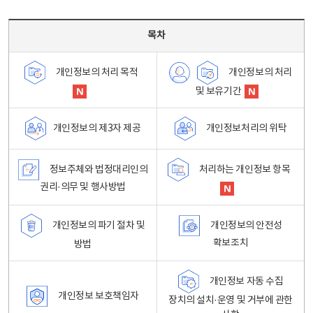
목차 - 개인정보 처리방침 목차를 나타내는표
목차
개인정보의 처리
개인정보의 처리 목적
및 보유기간
개인정보처리의 위탁
개인정보의 제3자 제공
정보주체와 법정대리인의
처리하는 개인정보 항목
권리·의무 및 행사방법
개인정보의 파기 절차 및
개인정보의 안전성
확보조치
방법
개인정보 자동 수집
개인정보 보호책임자
장치의 설치·운영 및 거부에 관한