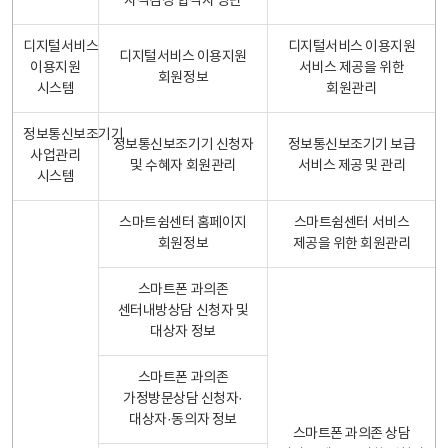
자격검정 합격자 명단
디지털서비스
디지털서비스 이용지원
디지털서비스 이용지원
이용지원
서비스 제공을 위한
회원정보
시스템
회원관리
정보통신보조기기
정보통신보조기기 신청자
정보통신보조기기 보급
사업관리
및 수혜자 회원관리
서비스 제공 및 관리
시스템
스마트쉼센터 홈페이지
스마트쉼센터 서비스
회원정보
제공을 위한 회원관리
스마트폰 과의존
센터내방상담 신청자 및
대상자 정보
스마트폰 과의존
가정방문상담 신청자·
대상자·동의자 정보
스마트폰 과의존 상담