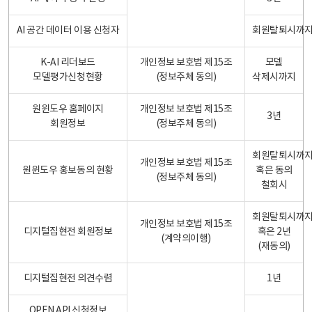
AI 공간 데이터 이용 신청자
회원탈퇴시까
K-AI 리더보드
개인정보 보호법 제15조
모델
모델평가신청현황
(정보주체 동의)
삭제시까지
원윈도우 홈페이지
개인정보 보호법 제15조
3년
회원정보
(정보주체 동의)
회원탈퇴시까
개인정보 보호법 제15조
원윈도우 홍보동의 현황
혹은 동의
(정보주체 동의)
철회시
회원탈퇴시까
개인정보 보호법 제15조
디지털집현전 회원정보
혹은 2년
(계약의이행)
(재동의)
디지털집현전 의견수렴
1년
OPEN API 신청정보