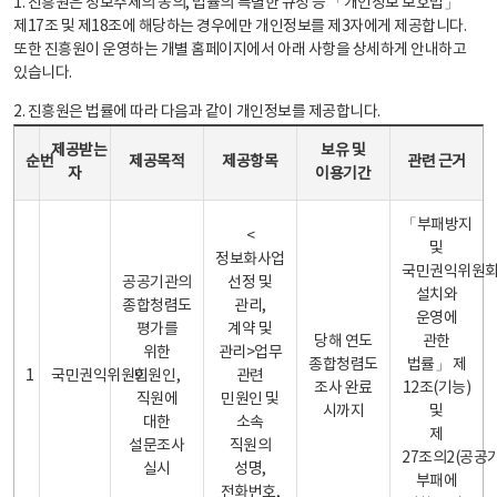
1. 진흥원은 정보주체의 동의, 법률의 특별한 규정 등 「개인정보 보호법」
제17조 및 제18조에 해당하는 경우에만 개인정보를 제3자에게 제공합니다.
또한 진흥원이 운영하는 개별 홈페이지에서 아래 사항을 상세하게 안내하고
있습니다.
2. 진흥원은 법률에 따라 다음과 같이 개인정보를 제공합니다.
개인정보 제공 안내표 - 순번, 제공받는자, 제공목적, 제공항목, 보유 및 이용기간 관련 근거로 구성
제공받는
보유 및
순번
제공목적
제공항목
관련 근거
자
이용기간
「부패방지
<
및
정보화사업
국민권익위원
공공기관의
선정 및
설치와
종합청렴도
관리,
운영에
평가를
계약 및
당해 연도
관한
위한
관리>업무
종합청렴도
법률」 제
1
국민권익위원회
민원인,
관련
조사 완료
12조(기능)
직원에
민원인 및
시까지
및
대한
소속
제
설문조사
직원의
27조의2(공공
실시
성명,
부패에
전화번호,