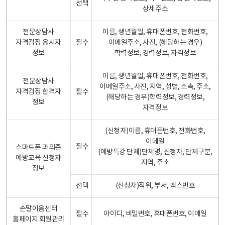
선택
상세주소
전문상담사
이름, 생년월일, 휴대폰번호, 전화번호,
자격검정 응시자
필수
이메일주소, 사진, (해당하는 경우)
정보
학력정보, 경력정보, 자격정보
이름, 생년월일, 휴대폰번호, 전화번호,
전문상담사
이메일주소, 사진, 지역, 성별, 소속, 주소,
자격검정 합격자
필수
(해당하는 경우)학력정보, 경력정보,
정보
자격정보
(신청자)이름, 휴대폰번호, 전화번호,
이메일
필수
스마트폰 과의존
(예방특강 단체)단체명, 신청자, 단체구분,
예방교육 신청자
지역, 주소
정보
선택
(신청자)직위, 부서, 팩스번호
손말이음센터
필수
아이디, 비밀번호, 휴대폰번호, 이메일
홈페이지 회원관리