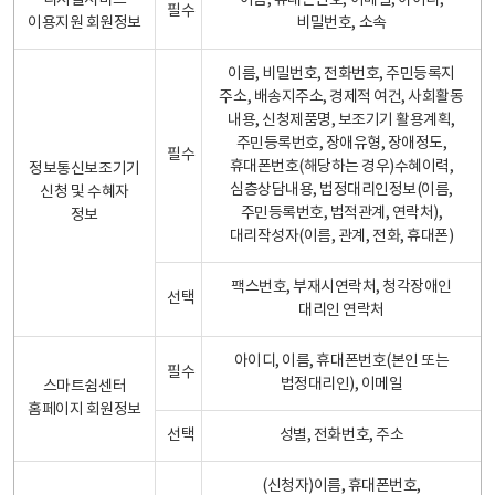
디지털서비스
이름, 휴대폰번호, 이메일, 아이디,
필수
이용지원 회원정보
비밀번호, 소속
이름, 비밀번호, 전화번호, 주민등록지
주소, 배송지주소, 경제적 여건, 사회활동
내용, 신청제품명, 보조기기 활용계획,
주민등록번호, 장애유형, 장애정도,
필수
휴대폰번호(해당하는 경우)수혜이력,
정보통신보조기기
심층상담내용, 법정대리인정보(이름,
신청 및 수혜자
주민등록번호, 법적관계, 연락처),
정보
대리작성자(이름, 관계, 전화, 휴대폰)
팩스번호, 부재시연락처, 청각장애인
선택
대리인 연락처
아이디, 이름, 휴대폰번호(본인 또는
필수
법정대리인), 이메일
스마트쉼센터
홈페이지 회원정보
선택
성별, 전화번호, 주소
(신청자)이름, 휴대폰번호,