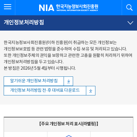
본문
전체메뉴
전체메뉴 열기
검
한국지능정보사회진흥원
바로가기
바로가기
개인정보처리방침
한국지능정보사회진흥원(이하 진흥원)이 취급하는 모든 개인정보는
개인정보보호법 등 관련 법령을 준수하여 수집·보유 및 처리되고 있습니다.
또한 개인정보주체의 권익을 보장하고 관련한 고충을 원활히 처리하기 위하여
개인정보처리방침을 두고 있습니다.
본 방침은 2026년 5월 4일부터 시행됩니다.
알기쉬운 개인정보 처리방침
개인정보 처리방침 전·후 대비표 다운로드
주요 개인정보 처리 표시(라벨링) - 주요 개인정보 처리 표시를 나타내는표
【주요 개인정보 처리 표시(라벨링)】