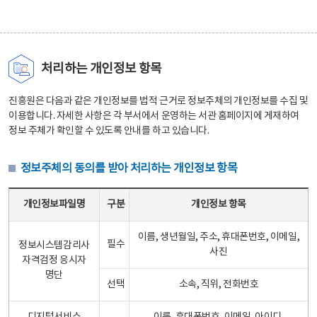
처리하는 개인정보 항목
진흥원은 다음과 같은 개인정보를 법적 근거로 정보주체의 개인정보를 수집 및
이용합니다. 자세한 사항은 각 부서에서 운영하는 서관 홈페이지에 게재하여
정보 주체가 확인할 수 있도록 안내를 하고 있습니다.
정보주체의 동의를 받아 처리하는 개인정보 항목
정보주체의 동의를 받아 처리하는 개인정보 항목 테이블 - 개인정보파일명, 구분, 개인정보 항목으로 구성
개인정보파일명
구분
개인정보 항목
이름, 생년월일, 주소, 휴대폰번호, 이메일,
필수
정보시스템감리사
사진
자격검정 응시자
명단
선택
소속, 직위, 전화번호