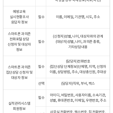
학생일 경우 학제정보(학교/학년)
예방교육
실시현황조사
필수
이름, 이메일, 기관명, 시도, 주소
응답자 정보
스마트폰 과의존
(신청자)성별, 나이, 대상자와의 관계
전화포털 상담
필수
(대상자)성별, 나이, 과의존 종류,
신청자 및 대상자
기타상담내용
정보
(담당자)전화번호
필수
(집단상담 단체정보)단체명, 지역, 신청자
스마트폰 과의존
이름, 상담방법, 주소, 대상총인원, 주대상
집단상담 신청자 및
대상자 정보
선택
(담당자)직위, 부서, 팩스
아이디, 비밀번호, 사용자이름, 소속기관,
필수
성별, 휴대폰번호, 이메일, 우편번호, 주소
실적관리시스템
회원정보
사무실 전화번호, 팩스번호, 집 전화번호,