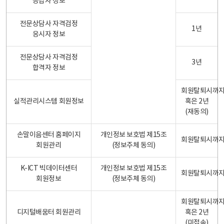
응답자 정보
전문상담사 자격검정
1년
응시자 정보
전문상담사 자격검정
3년
합격자 정보
회원탈퇴시까
실적관리시스템 회원정보
혹은 2년
(재동의)
손말이음센터 홈페이지
개인정보 보호법 제15조
회원탈퇴시까
회원관리
(정보주체 동의)
K-ICT 빅데이터센터
개인정보 보호법 제15조
회원탈퇴시까
회원정보
(정보주체 동의)
회원탈퇴시까
디지털배움터 회원관리
혹은 2년
(미접속)