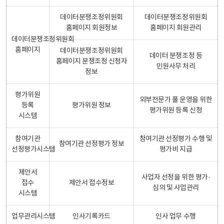
데이터분쟁조정위원회
데이터분쟁조정위원회
홈페이지 회원정보
홈페이지 회원관리
데이터분쟁조정위원회
홈페이지
데이터분쟁조정위원회
데이터 분쟁조정 등
홈페이지 분쟁조정 신청자
민원사무 처리
정보
평가위원
외부전문가 풀 운영을 위한
등록
평가위원 정보
평가위원 등록 신청
시스템
참여기관
참여기관 선정평가 수행 및
참여기관 선정평가 정보
선정평가시스템
평가비 지급
제안서
사업자 선정을 위한 평가·
접수
제안서 접수정보
심의 및 사업관리
시스템
업무관리시스템
인사기록카드
인사 업무 수행