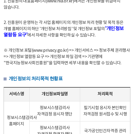
1. 진흥원의 대표홈페이지(www.nia.or.kr)에서는 개인정보를 취급하지
않습니다.
2. 진흥원이 운영하는 각 사업 홈페이지의 개인정보 처리 현황 및 목적 등은
'개인정보
개별 홈페이지의 하단 '개인정보 처리방침' 및 개인정보 포털의
열람등 요구'
에서 자세한 사항을 확인하실 수 있습니다.
※ 개인정보 포털(www.privacy.go.kr) => 개인서비스 => 정보주체 권리행사
=> 개인정보 열람등 요구 => 개인정보 파일 검색 => 기관명에
"한국지능정보사회진흥원"을 입력하면 세부 내용을 확인할 수 있습니다.
개인정보의 처리목적 현황표
개인정보의 처리목적 현황표 - 서비스명, 개인정보파일명, 처리목적으로 구성
서비스명
개인정보파일명
처리목적
정보시스템감리사
필기시험 응시자 본인확인
자격검정 응시자 명단
자격검정 원서접수 및 시행
정보시스템감리사
홈페이지
정보시스템감리사
국가공인민간자격증 관리