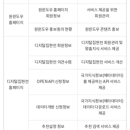
원윈도우 홈페이지
서비스 제공을 위한
회원정보
회원관리
원윈도우
홈페이지
원윈도우 홍보동의 현황
원윈도우 콘텐츠 홍보
디지털집현전 회원관리 및
디지털집현전 회원정보
맞춤지식 서비스 제공
디지털집현전 의견수렴
디지털집현전 서비스 개선
국가지식정보(메타데이터)
디지털집현전
OPEN API 신청정보
를 제공하는 API 서비스
홈페이지
제공
국가지식정보(메타데이터)
데이터개방 신청정보
데이터 다운로드 서비스
제공
추천설정 정보
추천 검색 서비스 제공