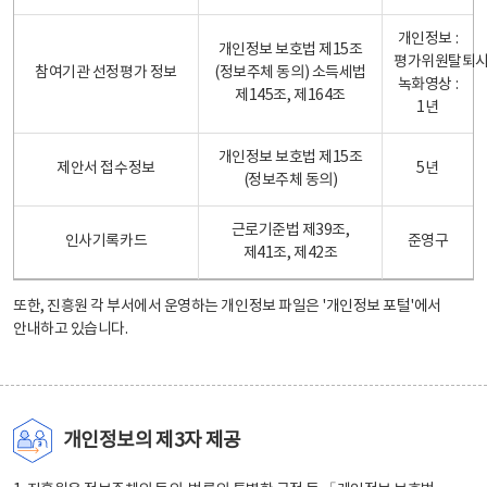
개인정보 :
개인정보 보호법 제15조
평가위원탈퇴
참여기관 선정평가 정보
(정보주체 동의) 소득세법
녹화영상 :
제145조, 제164조
1년
개인정보 보호법 제15조
제안서 접수정보
5년
(정보주체 동의)
근로기준법 제39조,
인사기록카드
준영구
제41조, 제42조
또한, 진흥원 각 부서에서 운영하는 개인정보 파일은
'개인정보 포털'
에서
안내하고 있습니다.
개인정보의 제3자 제공