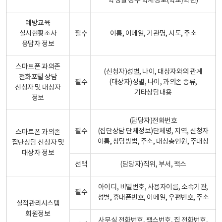
학생일 경우 학제정보(학교/학년)
예방교육
실시현황조사
필수
이름, 이메일, 기관명, 시도, 주소
응답자 정보
스마트폰 과의존
(신청자)성별, 나이, 대상자와의 관계
전화포털 상담
필수
(대상자)성별, 나이, 과의존 종류,
신청자 및 대상자
기타상담내용
정보
(담당자)전화번호
필수
(집단상담 단체정보)단체명, 지역, 신청자
스마트폰 과의존
이름, 상담방법, 주소, 대상총인원, 주대상
집단상담 신청자 및
대상자 정보
선택
(담당자)직위, 부서, 팩스
아이디, 비밀번호, 사용자이름, 소속기관,
필수
성별, 휴대폰번호, 이메일, 우편번호, 주소
실적관리시스템
회원정보
사무실 전화번호, 팩스번호, 집 전화번호,