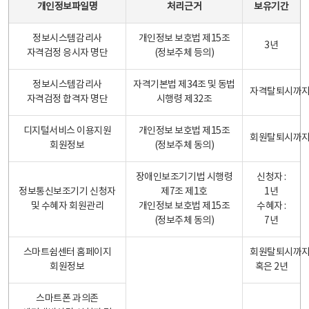
개인정보파일명
처리근거
보유기간
정보시스템감리사
개인정보 보호법 제15조
3년
자격검정 응시자 명단
(정보주체 등의)
정보시스템감리사
자격기본법 제34조 및 동법
자격탈퇴시까
자격검정 합격자 명단
시행령 제32조
디지털서비스 이용지원
개인정보 보호법 제15조
회원탈퇴시까
회원정보
(정보주체 동의)
장애인보조기기법 시행령
신청자 :
정보통신보조기기 신청자
제7조 제1호
1년
및 수혜자 회원관리
개인정보 보호법 제15조
수혜자 :
(정보주체 동의)
7년
스마트쉼센터 홈페이지
회원탈퇴시까
회원정보
혹은 2년
스마트폰 과의존