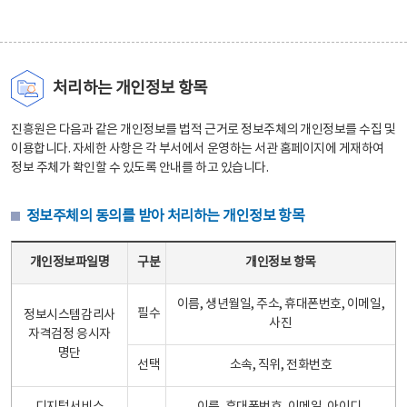
처리하는 개인정보 항목
진흥원은 다음과 같은 개인정보를 법적 근거로 정보주체의 개인정보를 수집 및
이용합니다. 자세한 사항은 각 부서에서 운영하는 서관 홈페이지에 게재하여
정보 주체가 확인할 수 있도록 안내를 하고 있습니다.
정보주체의 동의를 받아 처리하는 개인정보 항목
정보주체의 동의를 받아 처리하는 개인정보 항목 테이블 - 개인정보파일명, 구분, 개인정보 항목으로 구성
개인정보파일명
구분
개인정보 항목
이름, 생년월일, 주소, 휴대폰번호, 이메일,
필수
정보시스템감리사
사진
자격검정 응시자
명단
선택
소속, 직위, 전화번호