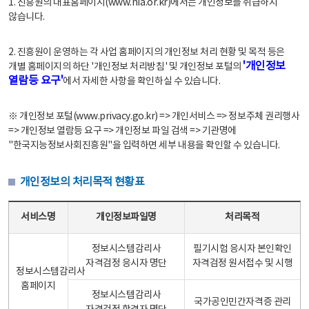
1. 진흥원의 대표홈페이지(www.nia.or.kr)에서는 개인정보를 취급하지
않습니다.
2. 진흥원이 운영하는 각 사업 홈페이지의 개인정보 처리 현황 및 목적 등은
'개인정보
개별 홈페이지의 하단 '개인정보 처리방침' 및 개인정보 포털의
열람등 요구'
에서 자세한 사항을 확인하실 수 있습니다.
※ 개인정보 포털(www.privacy.go.kr) => 개인서비스 => 정보주체 권리행사
=> 개인정보 열람등 요구 => 개인정보 파일 검색 => 기관명에
"한국지능정보사회진흥원"을 입력하면 세부 내용을 확인할 수 있습니다.
개인정보의 처리목적 현황표
개인정보의 처리목적 현황표 - 서비스명, 개인정보파일명, 처리목적으로 구성
서비스명
개인정보파일명
처리목적
정보시스템감리사
필기시험 응시자 본인확인
자격검정 응시자 명단
자격검정 원서접수 및 시행
정보시스템감리사
홈페이지
정보시스템감리사
국가공인민간자격증 관리