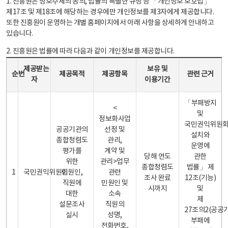
1. 진흥원은 정보주체의 동의, 법률의 특별한 규정 등 「개인정보 보호법」
제17조 및 제18조에 해당하는 경우에만 개인정보를 제3자에게 제공합니다.
또한 진흥원이 운영하는 개별 홈페이지에서 아래 사항을 상세하게 안내하고
있습니다.
2. 진흥원은 법률에 따라 다음과 같이 개인정보를 제공합니다.
개인정보 제공 안내표 - 순번, 제공받는자, 제공목적, 제공항목, 보유 및 이용기간 관련 근거로 구성
제공받는
보유 및
순번
제공목적
제공항목
관련 근거
자
이용기간
「부패방지
<
및
정보화사업
국민권익위원
공공기관의
선정 및
설치와
종합청렴도
관리,
운영에
평가를
계약 및
당해 연도
관한
위한
관리>업무
종합청렴도
법률」 제
1
국민권익위원회
민원인,
관련
조사 완료
12조(기능)
직원에
민원인 및
시까지
및
대한
소속
제
설문조사
직원의
27조의2(공공
실시
성명,
부패에
전화번호,