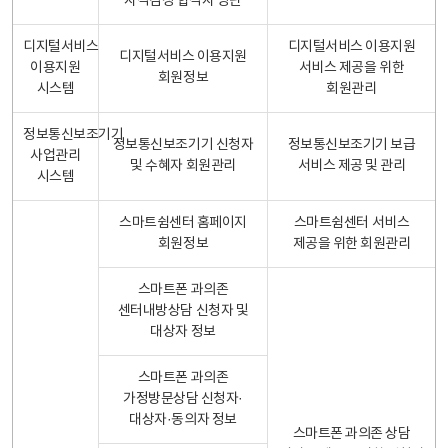
자격검정 합격자 명단
디지털서비스
디지털서비스 이용지원
디지털서비스 이용지원
이용지원
서비스 제공을 위한
회원정보
시스템
회원관리
정보통신보조기기
정보통신보조기기 신청자
정보통신보조기기 보급
사업관리
및 수혜자 회원관리
서비스 제공 및 관리
시스템
스마트쉼센터 홈페이지
스마트쉼센터 서비스
회원정보
제공을 위한 회원관리
스마트폰 과의존
센터내방상담 신청자 및
대상자 정보
스마트폰 과의존
가정방문상담 신청자·
대상자·동의자 정보
스마트폰 과의존 상담