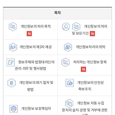
목차 - 개인정보 처리방침 목차를 나타내는표
목차
개인정보의 처리
개인정보의 처리 목적
및 보유기간
개인정보처리의 위탁
개인정보의 제3자 제공
정보주체와 법정대리인의
처리하는 개인정보 항목
권리·의무 및 행사방법
개인정보의 파기 절차 및
개인정보의 안전성
확보조치
방법
개인정보 자동 수집
개인정보 보호책임자
장치의 설치·운영 및 거부에 관한