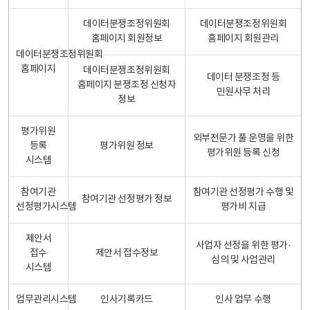
데이터분쟁조정위원회
데이터분쟁조정위원회
홈페이지 회원정보
홈페이지 회원관리
데이터분쟁조정위원회
홈페이지
데이터분쟁조정위원회
데이터 분쟁조정 등
홈페이지 분쟁조정 신청자
민원사무 처리
정보
평가위원
외부전문가 풀 운영을 위한
등록
평가위원 정보
평가위원 등록 신청
시스템
참여기관
참여기관 선정평가 수행 및
참여기관 선정평가 정보
선정평가시스템
평가비 지급
제안서
사업자 선정을 위한 평가·
접수
제안서 접수정보
심의 및 사업관리
시스템
업무관리시스템
인사기록카드
인사 업무 수행