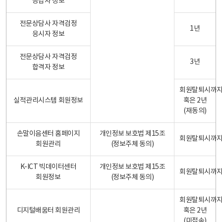
응답자 정보
전문상담사 자격검정
1년
응시자 정보
전문상담사 자격검정
3년
합격자 정보
회원탈퇴시까
실적관리시스템 회원정보
혹은 2년
(재동의)
손말이음센터 홈페이지
개인정보 보호법 제15조
회원탈퇴시까
회원관리
(정보주체 동의)
K-ICT 빅데이터센터
개인정보 보호법 제15조
회원탈퇴시까
회원정보
(정보주체 동의)
회원탈퇴시까
디지털배움터 회원관리
혹은 2년
(미접속)