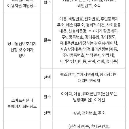
디지털서비스
이름, 휴대폰번호, 이메일, 아이디,
필수
이용지원 회원정보
비밀번호, 소속
이름, 비밀번호, 전화번호, 주민등록지
주소, 배송지주소, 경제적 여건, 사회활동
내용, 신청제품명, 보조기기 활용계획,
주민등록번호, 장애유형, 장애정도,
필수
휴대폰번호(해당하는 경우)수혜이력,
정보통신보조기기
심층상담내용, 법정대리인정보(이름,
신청 및 수혜자
주민등록번호, 법적관계, 연락처),
정보
대리작성자(이름, 관계, 전화, 휴대폰)
팩스번호, 부재시연락처, 청각장애인
선택
대리인 연락처
아이디, 이름, 휴대폰번호(본인 또는
필수
법정대리인), 이메일
스마트쉼센터
홈페이지 회원정보
선택
성별, 전화번호, 주소
(신청자)이름, 휴대폰번호,