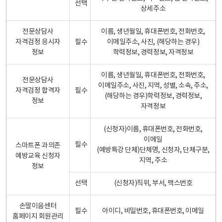
선택
상세주소
전문상담사
이름, 생년월일, 휴대폰번호, 전화번호,
자격검정 응시자
필수
이메일주소, 사진, (해당하는 경우)
정보
학력정보, 경력정보, 자격정보
이름, 생년월일, 휴대폰번호, 전화번호,
전문상담사
이메일주소, 사진, 지역, 성별, 소속, 주소,
자격검정 합격자
필수
(해당하는 경우)학력정보, 경력정보,
정보
자격정보
(신청자)이름, 휴대폰번호, 전화번호,
이메일
필수
스마트폰 과의존
(예방특강 단체)단체명, 신청자, 단체구분,
예방교육 신청자
지역, 주소
정보
선택
(신청자)직위, 부서, 팩스번호
손말이음센터
필수
아이디, 비밀번호, 휴대폰번호, 이메일
홈페이지 회원관리