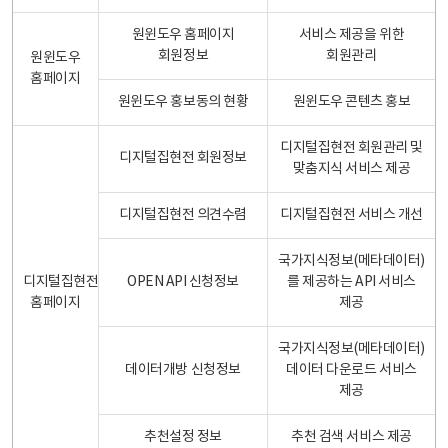
원윈도우 홈페이지
서비스 제공을 위한
회원정보
회원관리
원윈도우
홈페이지
원윈도우 홍보동의 현황
원윈도우 콘텐츠 홍보
디지털집현전 회원관리 및
디지털집현전 회원정보
맞춤지식 서비스 제공
디지털집현전 의견수렴
디지털집현전 서비스 개선
국가지식정보(메타데이터)
디지털집현전
OPEN API 신청정보
를 제공하는 API 서비스
홈페이지
제공
국가지식정보(메타데이터)
데이터개방 신청정보
데이터 다운로드 서비스
제공
추천설정 정보
추천 검색 서비스 제공