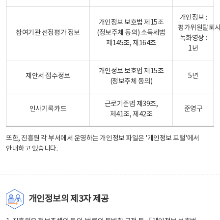
개인정보 :
개인정보 보호법 제15조
평가위원탈퇴
참여기관 선정평가 정보
(정보주체 동의) 소득세법
녹화영상 :
제145조, 제164조
1년
개인정보 보호법 제15조
제안서 접수정보
5년
(정보주체 동의)
근로기준법 제39조,
인사기록카드
준영구
제41조, 제42조
또한, 진흥원 각 부서에서 운영하는 개인정보 파일은
'개인정보 포털'
에서
안내하고 있습니다.
개인정보의 제3자 제공