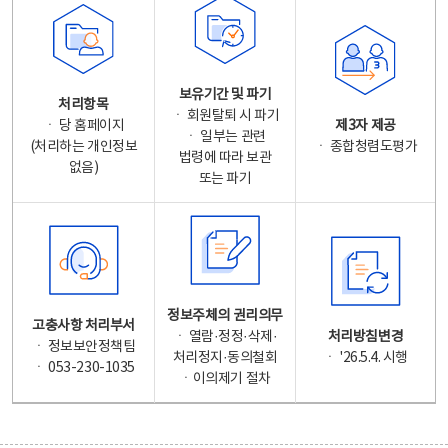
보유기간 및 파기
처리항목
ㆍ 회원탈퇴 시 파기
ㆍ 당 홈페이지
제3자 제공
ㆍ 일부는 관련
(처리하는 개인정보
ㆍ 종합청렴도평가
법령에 따라 보관
없음)
또는 파기
정보주체의 권리의무
고충사항 처리부서
ㆍ 열람·정정·삭제·
처리방침변경
ㆍ 정보보안정책팀
처리정지·동의철회
ㆍ '26.5.4. 시행
ㆍ 053-230-1035
ㆍ이의제기 절차