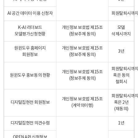
AI 공간 데이터 이용 신청자
회원탈퇴시까
K-AI 리더보드
개인정보 보호법 제15조
모델
모델평가신청현황
(정보주체 동의)
삭제시까지
원윈도우 홈페이지
개인정보 보호법 제15조
3년
회원정보
(정보주체 동의)
회원탈퇴시까
개인정보 보호법 제15조
원윈도우 홍보동의 현황
혹은 동의
(정보주체 동의)
철회시
회원탈퇴시까
개인정보 보호법 제15조
디지털집현전 회원정보
혹은 2년
(계약의이행)
(재동의)
디지털집현전 의견수렴
1년
OPEN API 신청정보