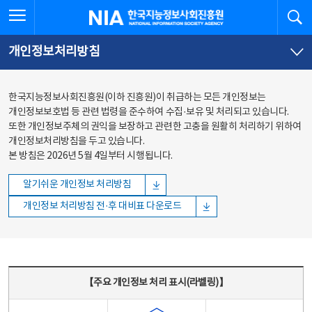
본문
전체메뉴
전체메뉴 열기
검
한국지능정보사회진흥원
바로가기
바로가기
개인정보처리방침
한국지능정보사회진흥원(이하 진흥원)이 취급하는 모든 개인정보는
개인정보보호법 등 관련 법령을 준수하여 수집·보유 및 처리되고 있습니다.
또한 개인정보주체의 권익을 보장하고 관련한 고충을 원활히 처리하기 위하여
개인정보처리방침을 두고 있습니다.
본 방침은 2026년 5월 4일부터 시행됩니다.
알기쉬운 개인정보 처리방침
개인정보 처리방침 전·후 대비표 다운로드
주요 개인정보 처리 표시(라벨링) - 주요 개인정보 처리 표시를 나타내는표
【주요 개인정보 처리 표시(라벨링)】