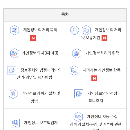
목차 - 개인정보 처리방침 목차를 나타내는표
목차
개인정보의 처리
개인정보의 처리 목적
및 보유기간
개인정보처리의 위탁
개인정보의 제3자 제공
정보주체와 법정대리인의
처리하는 개인정보 항목
권리·의무 및 행사방법
개인정보의 파기 절차 및
개인정보의 안전성
확보조치
방법
개인정보 자동 수집
개인정보 보호책임자
장치의 설치·운영 및 거부에 관한