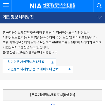
본문
전체메뉴
전체메뉴 열기
검
한국지능정보사회진흥원
바로가기
바로가기
개인정보처리방침
한국지능정보사회진흥원(이하 진흥원)이 취급하는 모든 개인정보는
개인정보보호법 등 관련 법령을 준수하여 수집·보유 및 처리되고 있습니다.
또한 개인정보주체의 권익을 보장하고 관련한 고충을 원활히 처리하기 위하여
개인정보처리방침을 두고 있습니다.
본 방침은 2026년 5월 4일부터 시행됩니다.
알기쉬운 개인정보 처리방침
개인정보 처리방침 전·후 대비표 다운로드
주요 개인정보 처리 표시(라벨링) - 주요 개인정보 처리 표시를 나타내는표
【주요 개인정보 처리 표시(라벨링)】