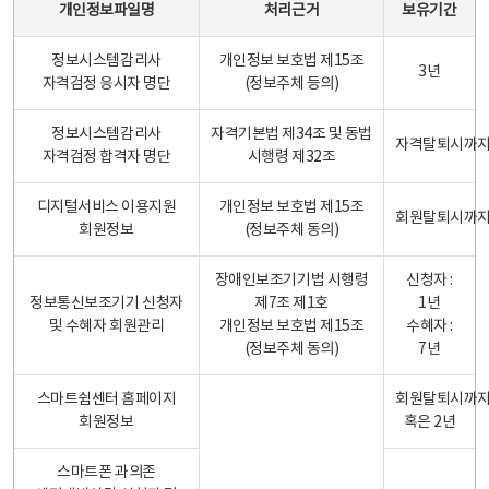
개인정보파일명
처리근거
보유기간
정보시스템감리사
개인정보 보호법 제15조
3년
자격검정 응시자 명단
(정보주체 등의)
정보시스템감리사
자격기본법 제34조 및 동법
자격탈퇴시까
자격검정 합격자 명단
시행령 제32조
디지털서비스 이용지원
개인정보 보호법 제15조
회원탈퇴시까
회원정보
(정보주체 동의)
장애인보조기기법 시행령
신청자 :
정보통신보조기기 신청자
제7조 제1호
1년
및 수혜자 회원관리
개인정보 보호법 제15조
수혜자 :
(정보주체 동의)
7년
스마트쉼센터 홈페이지
회원탈퇴시까
회원정보
혹은 2년
스마트폰 과의존