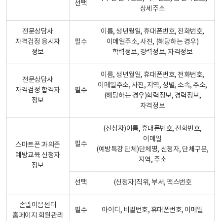
선택
상세주소
전문상담사
이름, 생년월일, 휴대폰번호, 전화번호,
자격검정 응시자
필수
이메일주소, 사진, (해당하는 경우)
정보
학력정보, 경력정보, 자격정보
이름, 생년월일, 휴대폰번호, 전화번호,
전문상담사
이메일주소, 사진, 지역, 성별, 소속, 주소,
자격검정 합격자
필수
(해당하는 경우)학력정보, 경력정보,
정보
자격정보
(신청자)이름, 휴대폰번호, 전화번호,
이메일
필수
스마트폰 과의존
(예방특강 단체)단체명, 신청자, 단체구분,
예방교육 신청자
지역, 주소
정보
선택
(신청자)직위, 부서, 팩스번호
손말이음센터
필수
아이디, 비밀번호, 휴대폰번호, 이메일
홈페이지 회원관리