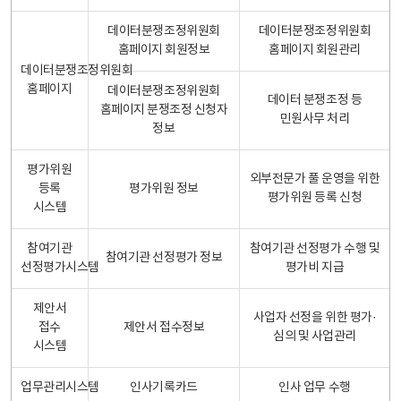
데이터분쟁조정위원회
데이터분쟁조정위원회
홈페이지 회원정보
홈페이지 회원관리
데이터분쟁조정위원회
홈페이지
데이터분쟁조정위원회
데이터 분쟁조정 등
홈페이지 분쟁조정 신청자
민원사무 처리
정보
평가위원
외부전문가 풀 운영을 위한
등록
평가위원 정보
평가위원 등록 신청
시스템
참여기관
참여기관 선정평가 수행 및
참여기관 선정평가 정보
선정평가시스템
평가비 지급
제안서
사업자 선정을 위한 평가·
접수
제안서 접수정보
심의 및 사업관리
시스템
업무관리시스템
인사기록카드
인사 업무 수행