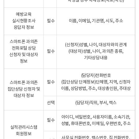
학생일 경우 학제정보(학교/학년)
예방교육
실시현황조사
필수
이름, 이메일, 기관명, 시도, 주소
응답자 정보
스마트폰 과의존
(신청자)성별, 나이, 대상자와의 관계
전화포털 상담
필수
(대상자)성별, 나이, 과의존 종류,
신청자 및 대상자
기타상담내용
정보
(담당자)전화번호
필수
(집단상담 단체정보)단체명, 지역, 신청자
스마트폰 과의존
이름, 상담방법, 주소, 대상총인원, 주대상
집단상담 신청자 및
대상자 정보
선택
(담당자)직위, 부서, 팩스
아이디, 비밀번호, 사용자이름, 소속기관,
필수
성별, 휴대폰번호, 이메일, 우편번호, 주소
실적관리시스템
회원정보
사무실 전화번호, 팩스번호, 집 전화번호,