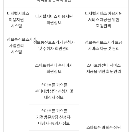
자격검정 합격자 명단
디지털서비스
디지털서비스 이용지원
디지털서비스 이용지원
이용지원
서비스 제공을 위한
회원정보
시스템
회원관리
정보통신보조기기
정보통신보조기기 신청자
정보통신보조기기 보급
사업관리
및 수혜자 회원관리
서비스 제공 및 관리
시스템
스마트쉼센터 홈페이지
스마트쉼센터 서비스
회원정보
제공을 위한 회원관리
스마트폰 과의존
센터내방상담 신청자 및
대상자 정보
스마트폰 과의존
가정방문상담 신청자·
대상자·동의자 정보
스마트폰 과의존 상담