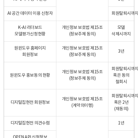
AI 공간 데이터 이용 신청자
회원탈퇴시까
K-AI 리더보드
개인정보 보호법 제15조
모델
모델평가신청현황
(정보주체 동의)
삭제시까지
원윈도우 홈페이지
개인정보 보호법 제15조
3년
회원정보
(정보주체 동의)
회원탈퇴시까
개인정보 보호법 제15조
원윈도우 홍보동의 현황
혹은 동의
(정보주체 동의)
철회시
회원탈퇴시까
개인정보 보호법 제15조
디지털집현전 회원정보
혹은 2년
(계약의이행)
(재동의)
디지털집현전 의견수렴
1년
OPEN API 신청정보