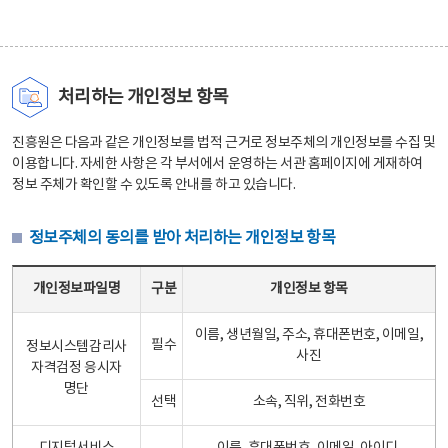
처리하는 개인정보 항목
진흥원은 다음과 같은 개인정보를 법적 근거로 정보주체의 개인정보를 수집 및
이용합니다. 자세한 사항은 각 부서에서 운영하는 서관 홈페이지에 게재하여
정보 주체가 확인할 수 있도록 안내를 하고 있습니다.
정보주체의 동의를 받아 처리하는 개인정보 항목
정보주체의 동의를 받아 처리하는 개인정보 항목 테이블 - 개인정보파일명, 구분, 개인정보 항목으로 구성
개인정보파일명
구분
개인정보 항목
이름, 생년월일, 주소, 휴대폰번호, 이메일,
필수
정보시스템감리사
사진
자격검정 응시자
명단
선택
소속, 직위, 전화번호