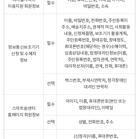
디지털서비스
이름, 휴대폰번호, 이메일, 아이디,
필수
이용지원 회원정보
비밀번호, 소속
이름, 비밀번호, 전화번호, 주민등록지
주소, 배송지주소, 경제적 여건, 사회활동
내용, 신청제품명, 보조기기 활용계획,
주민등록번호, 장애유형, 장애정도,
필수
휴대폰번호(해당하는 경우)수혜이력,
정보통신보조기기
심층상담내용, 법정대리인정보(이름,
신청 및 수혜자
주민등록번호, 법적관계, 연락처),
정보
대리작성자(이름, 관계, 전화, 휴대폰)
팩스번호, 부재시연락처, 청각장애인
선택
대리인 연락처
아이디, 이름, 휴대폰번호(본인 또는
필수
법정대리인), 이메일
스마트쉼센터
홈페이지 회원정보
선택
성별, 전화번호, 주소
(신청자)이름, 휴대폰번호,