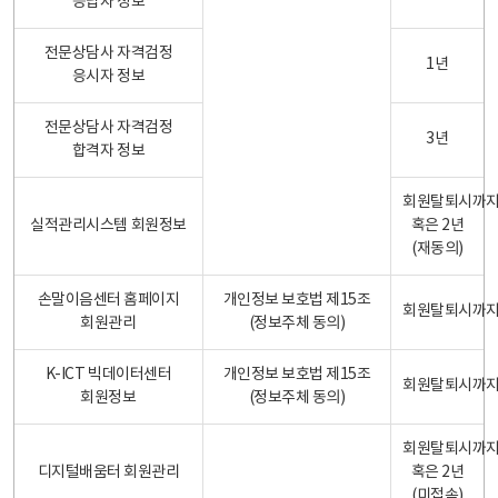
응답자 정보
전문상담사 자격검정
1년
응시자 정보
전문상담사 자격검정
3년
합격자 정보
회원탈퇴시까
실적관리시스템 회원정보
혹은 2년
(재동의)
손말이음센터 홈페이지
개인정보 보호법 제15조
회원탈퇴시까
회원관리
(정보주체 동의)
K-ICT 빅데이터센터
개인정보 보호법 제15조
회원탈퇴시까
회원정보
(정보주체 동의)
회원탈퇴시까
디지털배움터 회원관리
혹은 2년
(미접속)