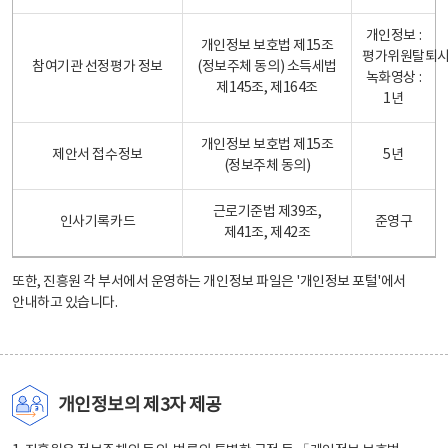
개인정보 :
개인정보 보호법 제15조
평가위원탈퇴
참여기관 선정평가 정보
(정보주체 동의) 소득세법
녹화영상 :
제145조, 제164조
1년
개인정보 보호법 제15조
제안서 접수정보
5년
(정보주체 동의)
근로기준법 제39조,
인사기록카드
준영구
제41조, 제42조
또한, 진흥원 각 부서에서 운영하는 개인정보 파일은
'개인정보 포털'
에서
안내하고 있습니다.
개인정보의 제3자 제공