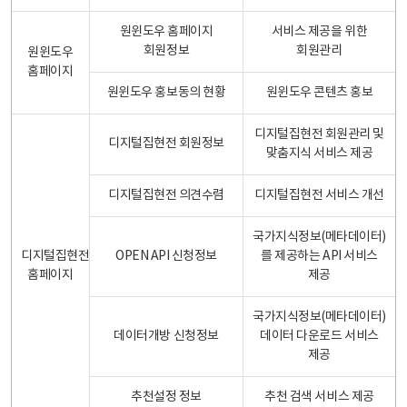
원윈도우 홈페이지
서비스 제공을 위한
회원정보
회원관리
원윈도우
홈페이지
원윈도우 홍보동의 현황
원윈도우 콘텐츠 홍보
디지털집현전 회원관리 및
디지털집현전 회원정보
맞춤지식 서비스 제공
디지털집현전 의견수렴
디지털집현전 서비스 개선
국가지식정보(메타데이터)
디지털집현전
OPEN API 신청정보
를 제공하는 API 서비스
홈페이지
제공
국가지식정보(메타데이터)
데이터개방 신청정보
데이터 다운로드 서비스
제공
추천설정 정보
추천 검색 서비스 제공