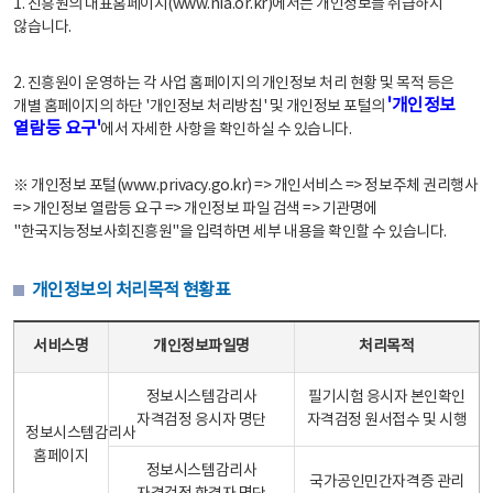
1. 진흥원의 대표홈페이지(www.nia.or.kr)에서는 개인정보를 취급하지
않습니다.
2. 진흥원이 운영하는 각 사업 홈페이지의 개인정보 처리 현황 및 목적 등은
'개인정보
개별 홈페이지의 하단 '개인정보 처리방침' 및 개인정보 포털의
열람등 요구'
에서 자세한 사항을 확인하실 수 있습니다.
※ 개인정보 포털(www.privacy.go.kr) => 개인서비스 => 정보주체 권리행사
=> 개인정보 열람등 요구 => 개인정보 파일 검색 => 기관명에
"한국지능정보사회진흥원"을 입력하면 세부 내용을 확인할 수 있습니다.
개인정보의 처리목적 현황표
개인정보의 처리목적 현황표 - 서비스명, 개인정보파일명, 처리목적으로 구성
서비스명
개인정보파일명
처리목적
정보시스템감리사
필기시험 응시자 본인확인
자격검정 응시자 명단
자격검정 원서접수 및 시행
정보시스템감리사
홈페이지
정보시스템감리사
국가공인민간자격증 관리