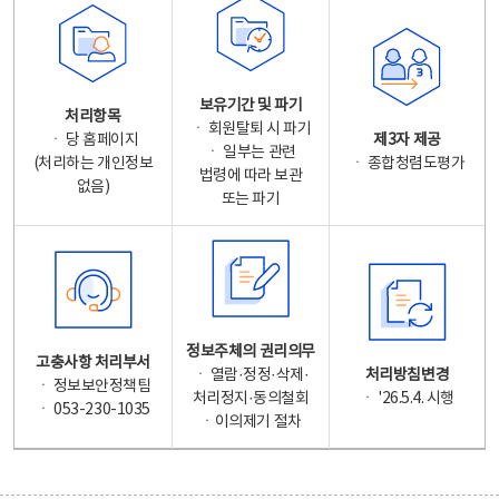
보유기간 및 파기
처리항목
ㆍ 회원탈퇴 시 파기
ㆍ 당 홈페이지
제3자 제공
ㆍ 일부는 관련
(처리하는 개인정보
ㆍ 종합청렴도평가
법령에 따라 보관
없음)
또는 파기
정보주체의 권리의무
고충사항 처리부서
ㆍ 열람·정정·삭제·
처리방침변경
ㆍ 정보보안정책팀
처리정지·동의철회
ㆍ '26.5.4. 시행
ㆍ 053-230-1035
ㆍ이의제기 절차