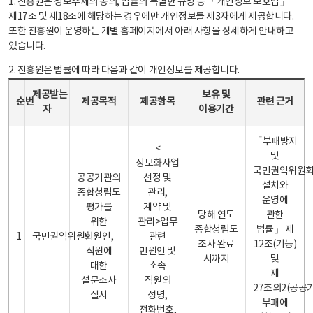
1. 진흥원은 정보주체의 동의, 법률의 특별한 규정 등 「개인정보 보호법」
제17조 및 제18조에 해당하는 경우에만 개인정보를 제3자에게 제공합니다.
또한 진흥원이 운영하는 개별 홈페이지에서 아래 사항을 상세하게 안내하고
있습니다.
2. 진흥원은 법률에 따라 다음과 같이 개인정보를 제공합니다.
개인정보 제공 안내표 - 순번, 제공받는자, 제공목적, 제공항목, 보유 및 이용기간 관련 근거로 구성
제공받는
보유 및
순번
제공목적
제공항목
관련 근거
자
이용기간
「부패방지
<
및
정보화사업
국민권익위원
공공기관의
선정 및
설치와
종합청렴도
관리,
운영에
평가를
계약 및
당해 연도
관한
위한
관리>업무
종합청렴도
법률」 제
1
국민권익위원회
민원인,
관련
조사 완료
12조(기능)
직원에
민원인 및
시까지
및
대한
소속
제
설문조사
직원의
27조의2(공공
실시
성명,
부패에
전화번호,