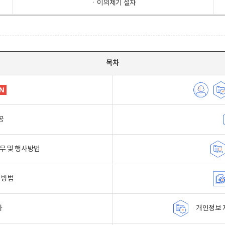
ㆍ이의제기 절차
목차
공
무 및 행사방법
 방법
자
개인정보 자