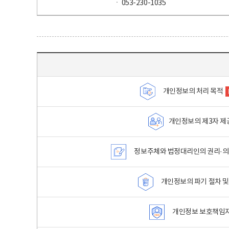
ㆍ 053-230-1035
목차 - 개인정보 처리방침 목차를 나타내는표
개인정보의 처리 목적
개인정보의 제3자 제
정보주체와 법정대리인의 권리·의
개인정보의 파기 절차 및
개인정보 보호책임