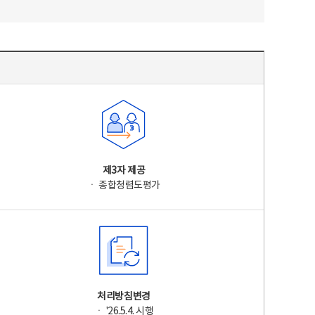
제3자 제공
ㆍ 종합청렴도평가
처리방침변경
ㆍ '26.5.4. 시행