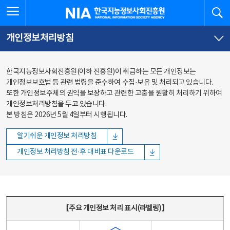
본문
전체메뉴
전체메뉴 열기
검
한국지능정보사회진흥원
바로가기
바로가기
개인정보처리방침
한국지능정보사회진흥원(이하 진흥원)이 취급하는 모든 개인정보는
개인정보보호법 등 관련 법령을 준수하여 수집·보유 및 처리되고 있습니다.
또한 개인정보주체의 권익을 보장하고 관련한 고충을 원활히 처리하기 위하여
개인정보처리방침을 두고 있습니다.
본 방침은 2026년 5월 4일부터 시행됩니다.
알기쉬운 개인정보 처리방침
개인정보 처리방침 전·후 대비표 다운로드
주요 개인정보 처리 표시(라벨링) - 주요 개인정보 처리 표시를 나타내는표
【주요 개인정보 처리 표시(라벨링)】