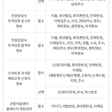
선택
상세주소
전문상담사
이름, 생년월일, 휴대폰번호, 전화번호,
자격검정 응시자
필수
이메일주소, 사진, (해당하는 경우)
정보
학력정보, 경력정보, 자격정보
이름, 생년월일, 휴대폰번호, 전화번호,
전문상담사
이메일주소, 사진, 지역, 성별, 소속, 주소,
자격검정 합격자
필수
(해당하는 경우)학력정보, 경력정보,
정보
자격정보
(신청자)이름, 휴대폰번호, 전화번호,
이메일
필수
스마트폰 과의존
(예방특강 단체)단체명, 신청자, 단체구분,
예방교육 신청자
지역, 주소
정보
선택
(신청자)직위, 부서, 팩스번호
손말이음센터
필수
아이디, 비밀번호, 휴대폰번호, 이메일
홈페이지 회원관리