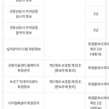
응답자 정보
전문상담사 자격검정
1년
응시자 정보
전문상담사 자격검정
3년
합격자 정보
회원탈퇴시까
실적관리시스템 회원정보
혹은 2년
(재동의)
손말이음센터 홈페이지
개인정보 보호법 제15조
회원탈퇴시까
회원관리
(정보주체 동의)
K-ICT 빅데이터센터
개인정보 보호법 제15조
회원탈퇴시까
회원정보
(정보주체 동의)
회원탈퇴시까
디지털배움터 회원관리
혹은 2년
(미접속)