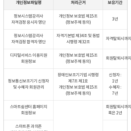
개인정보파일명
처리근거
보유기간
정보시스템감리사
개인정보 보호법 제15조
3년
자격검정 응시자 명단
(정보주체 등의)
정보시스템감리사
자격기본법 제34조 및 동법
자격탈퇴시까
자격검정 합격자 명단
시행령 제32조
디지털서비스 이용지원
개인정보 보호법 제15조
회원탈퇴시까
회원정보
(정보주체 동의)
장애인보조기기법 시행령
신청자 :
정보통신보조기기 신청자
제7조 제1호
1년
및 수혜자 회원관리
개인정보 보호법 제15조
수혜자 :
(정보주체 동의)
7년
스마트쉼센터 홈페이지
회원탈퇴시까
회원정보
혹은 2년
스마트폰 과의존