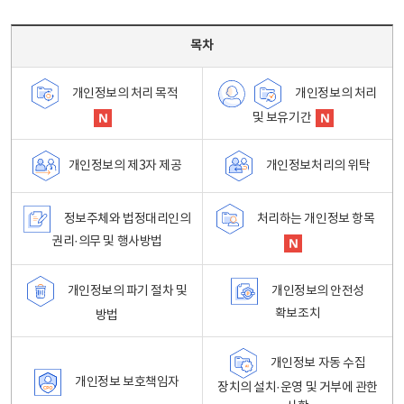
목차 - 개인정보 처리방침 목차를 나타내는표
목차
개인정보의 처리
개인정보의 처리 목적
및 보유기간
개인정보처리의 위탁
개인정보의 제3자 제공
정보주체와 법정대리인의
처리하는 개인정보 항목
권리·의무 및 행사방법
개인정보의 파기 절차 및
개인정보의 안전성
확보조치
방법
개인정보 자동 수집
개인정보 보호책임자
장치의 설치·운영 및 거부에 관한