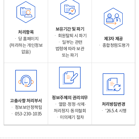
보유기간 및 파기
처리항목
ㆍ 회원탈퇴 시 파기
ㆍ 당 홈페이지
제3자 제공
ㆍ 일부는 관련
(처리하는 개인정보
ㆍ 종합청렴도평가
법령에 따라 보관
없음)
또는 파기
정보주체의 권리의무
고충사항 처리부서
ㆍ 열람·정정·삭제·
처리방침변경
ㆍ 정보보안정책팀
처리정지·동의철회
ㆍ '26.5.4. 시행
ㆍ 053-230-1035
ㆍ이의제기 절차