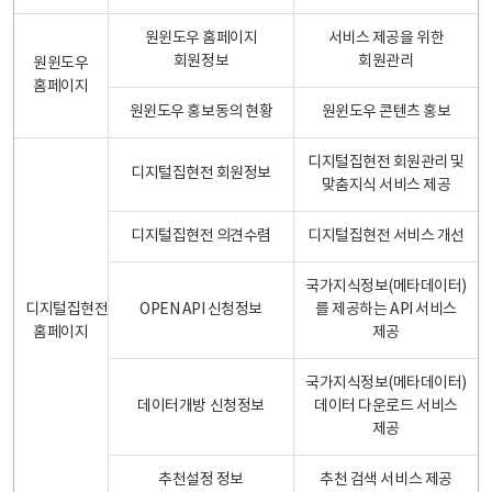
원윈도우 홈페이지
서비스 제공을 위한
회원정보
회원관리
원윈도우
홈페이지
원윈도우 홍보동의 현황
원윈도우 콘텐츠 홍보
디지털집현전 회원관리 및
디지털집현전 회원정보
맞춤지식 서비스 제공
디지털집현전 의견수렴
디지털집현전 서비스 개선
국가지식정보(메타데이터)
디지털집현전
OPEN API 신청정보
를 제공하는 API 서비스
홈페이지
제공
국가지식정보(메타데이터)
데이터개방 신청정보
데이터 다운로드 서비스
제공
추천설정 정보
추천 검색 서비스 제공