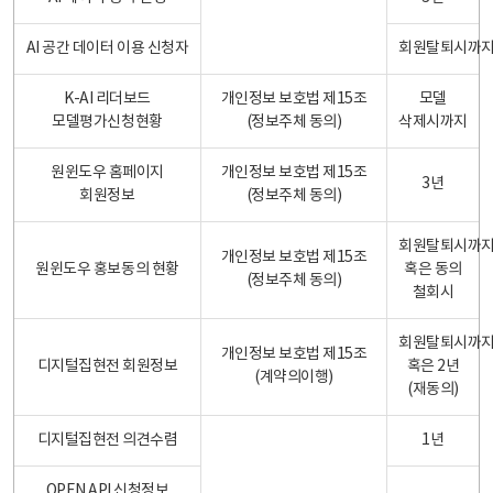
AI 공간 데이터 이용 신청자
회원탈퇴시까
K-AI 리더보드
개인정보 보호법 제15조
모델
모델평가신청현황
(정보주체 동의)
삭제시까지
원윈도우 홈페이지
개인정보 보호법 제15조
3년
회원정보
(정보주체 동의)
회원탈퇴시까
개인정보 보호법 제15조
원윈도우 홍보동의 현황
혹은 동의
(정보주체 동의)
철회시
회원탈퇴시까
개인정보 보호법 제15조
디지털집현전 회원정보
혹은 2년
(계약의이행)
(재동의)
디지털집현전 의견수렴
1년
OPEN API 신청정보