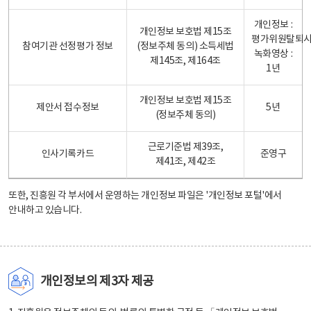
개인정보 :
개인정보 보호법 제15조
평가위원탈퇴
참여기관 선정평가 정보
(정보주체 동의) 소득세법
녹화영상 :
제145조, 제164조
1년
개인정보 보호법 제15조
제안서 접수정보
5년
(정보주체 동의)
근로기준법 제39조,
인사기록카드
준영구
제41조, 제42조
또한, 진흥원 각 부서에서 운영하는 개인정보 파일은
'개인정보 포털'
에서
안내하고 있습니다.
개인정보의 제3자 제공