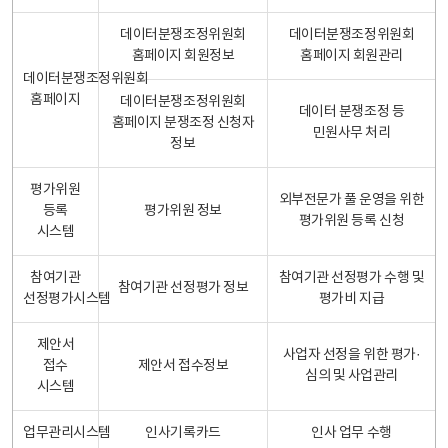
데이터분쟁조정위원회
데이터분쟁조정위원회
홈페이지 회원정보
홈페이지 회원관리
데이터분쟁조정위원회
홈페이지
데이터분쟁조정위원회
데이터 분쟁조정 등
홈페이지 분쟁조정 신청자
민원사무 처리
정보
평가위원
외부전문가 풀 운영을 위한
등록
평가위원 정보
평가위원 등록 신청
시스템
참여기관
참여기관 선정평가 수행 및
참여기관 선정평가 정보
선정평가시스템
평가비 지급
제안서
사업자 선정을 위한 평가·
접수
제안서 접수정보
심의 및 사업관리
시스템
업무관리시스템
인사기록카드
인사 업무 수행