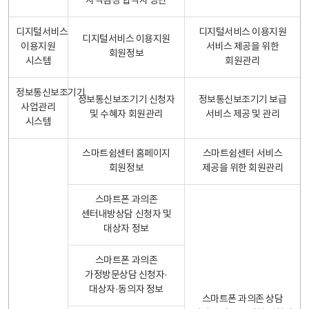
자격검정 합격자 명단
디지털서비스
디지털서비스 이용지원
디지털서비스 이용지원
이용지원
서비스 제공을 위한
회원정보
시스템
회원관리
정보통신보조기기
정보통신보조기기 신청자
정보통신보조기기 보급
사업관리
및 수혜자 회원관리
서비스 제공 및 관리
시스템
스마트쉼센터 홈페이지
스마트쉼센터 서비스
회원정보
제공을 위한 회원관리
스마트폰 과의존
센터내방상담 신청자 및
대상자 정보
스마트폰 과의존
가정방문상담 신청자·
대상자·동의자 정보
스마트폰 과의존 상담