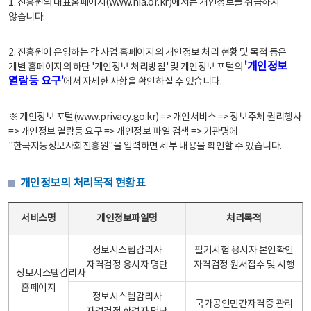
1. 진흥원의 대표홈페이지(www.nia.or.kr)에서는 개인정보를 취급하지
않습니다.
2. 진흥원이 운영하는 각 사업 홈페이지의 개인정보 처리 현황 및 목적 등은
'개인정보
개별 홈페이지의 하단 '개인정보 처리방침' 및 개인정보 포털의
열람등 요구'
에서 자세한 사항을 확인하실 수 있습니다.
※ 개인정보 포털(www.privacy.go.kr) => 개인서비스 => 정보주체 권리행사
=> 개인정보 열람등 요구 => 개인정보 파일 검색 => 기관명에
"한국지능정보사회진흥원"을 입력하면 세부 내용을 확인할 수 있습니다.
개인정보의 처리목적 현황표
개인정보의 처리목적 현황표 - 서비스명, 개인정보파일명, 처리목적으로 구성
서비스명
개인정보파일명
처리목적
정보시스템감리사
필기시험 응시자 본인확인
자격검정 응시자 명단
자격검정 원서접수 및 시행
정보시스템감리사
홈페이지
정보시스템감리사
국가공인민간자격증 관리