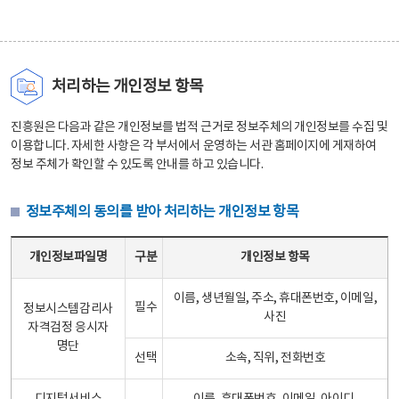
처리하는 개인정보 항목
진흥원은 다음과 같은 개인정보를 법적 근거로 정보주체의 개인정보를 수집 및
이용합니다. 자세한 사항은 각 부서에서 운영하는 서관 홈페이지에 게재하여
정보 주체가 확인할 수 있도록 안내를 하고 있습니다.
정보주체의 동의를 받아 처리하는 개인정보 항목
정보주체의 동의를 받아 처리하는 개인정보 항목 테이블 - 개인정보파일명, 구분, 개인정보 항목으로 구성
개인정보파일명
구분
개인정보 항목
이름, 생년월일, 주소, 휴대폰번호, 이메일,
필수
정보시스템감리사
사진
자격검정 응시자
명단
선택
소속, 직위, 전화번호