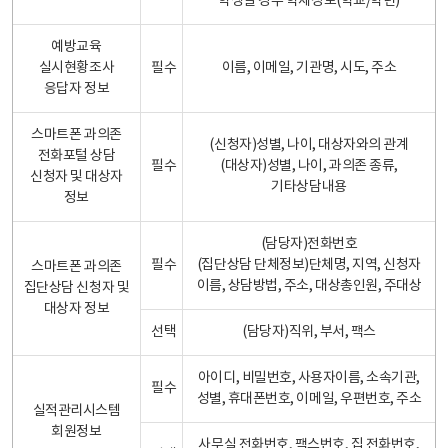
학생일 경우 학제정보(학교/학년)
예방교육
실시현황조사
필수
이름, 이메일, 기관명, 시도, 주소
응답자 정보
스마트폰 과의존
(신청자)성별, 나이, 대상자와의 관계
전화포털 상담
필수
(대상자)성별, 나이, 과의존 종류,
신청자 및 대상자
기타상담내용
정보
(담당자)전화번호
필수
(집단상담 단체정보)단체명, 지역, 신청자
스마트폰 과의존
이름, 상담방법, 주소, 대상총인원, 주대상
집단상담 신청자 및
대상자 정보
선택
(담당자)직위, 부서, 팩스
아이디, 비밀번호, 사용자이름, 소속기관,
필수
성별, 휴대폰번호, 이메일, 우편번호, 주소
실적관리시스템
회원정보
사무실 전화번호, 팩스번호, 집 전화번호,