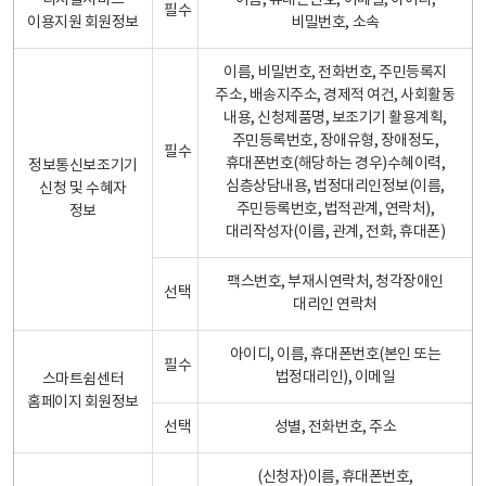
디지털서비스
이름, 휴대폰번호, 이메일, 아이디,
필수
이용지원 회원정보
비밀번호, 소속
이름, 비밀번호, 전화번호, 주민등록지
주소, 배송지주소, 경제적 여건, 사회활동
내용, 신청제품명, 보조기기 활용계획,
주민등록번호, 장애유형, 장애정도,
필수
휴대폰번호(해당하는 경우)수혜이력,
정보통신보조기기
심층상담내용, 법정대리인정보(이름,
신청 및 수혜자
주민등록번호, 법적관계, 연락처),
정보
대리작성자(이름, 관계, 전화, 휴대폰)
팩스번호, 부재시연락처, 청각장애인
선택
대리인 연락처
아이디, 이름, 휴대폰번호(본인 또는
필수
법정대리인), 이메일
스마트쉼센터
홈페이지 회원정보
선택
성별, 전화번호, 주소
(신청자)이름, 휴대폰번호,