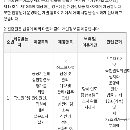
1. 진흥원은 정보주체의 동의, 법률의 특별한 규정 등 「개인정보 보호법」
제17조 및 제18조에 해당하는 경우에만 개인정보를 제3자에게 제공합니다.
또한 진흥원이 운영하는 개별 홈페이지에서 아래 사항을 상세하게 안내하고
있습니다.
2. 진흥원은 법률에 따라 다음과 같이 개인정보를 제공합니다.
개인정보 제공 안내표 - 순번, 제공받는자, 제공목적, 제공항목, 보유 및 이용기간 관련 근거로 구성
제공받는
보유 및
순번
제공목적
제공항목
관련 근거
자
이용기간
「부패방지
<
및
정보화사업
국민권익위원
공공기관의
선정 및
설치와
종합청렴도
관리,
운영에
평가를
계약 및
당해 연도
관한
위한
관리>업무
종합청렴도
법률」 제
1
국민권익위원회
민원인,
관련
조사 완료
12조(기능)
직원에
민원인 및
시까지
및
대한
소속
제
설문조사
직원의
27조의2(공공
실시
성명,
부패에
전화번호,