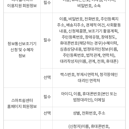
디지털서비스
이름, 휴대폰번호, 이메일, 아이디,
필수
이용지원 회원정보
비밀번호, 소속
이름, 비밀번호, 전화번호, 주민등록지
주소, 배송지주소, 경제적 여건, 사회활동
내용, 신청제품명, 보조기기 활용계획,
주민등록번호, 장애유형, 장애정도,
필수
휴대폰번호(해당하는 경우)수혜이력,
정보통신보조기기
심층상담내용, 법정대리인정보(이름,
신청 및 수혜자
주민등록번호, 법적관계, 연락처),
정보
대리작성자(이름, 관계, 전화, 휴대폰)
팩스번호, 부재시연락처, 청각장애인
선택
대리인 연락처
아이디, 이름, 휴대폰번호(본인 또는
필수
법정대리인), 이메일
스마트쉼센터
홈페이지 회원정보
선택
성별, 전화번호, 주소
(신청자)이름, 휴대폰번호,