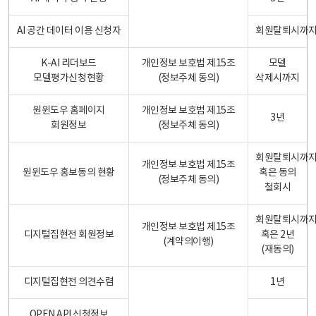
AI 공간 데이터 이용 신청자
회원탈퇴시까
K-AI 리더보드
개인정보 보호법 제15조
모델
모델평가신청현황
(정보주체 동의)
삭제시까지
원윈도우 홈페이지
개인정보 보호법 제15조
3년
회원정보
(정보주체 동의)
회원탈퇴시까
개인정보 보호법 제15조
원윈도우 홍보동의 현황
혹은 동의
(정보주체 동의)
철회시
회원탈퇴시까
개인정보 보호법 제15조
디지털집현전 회원정보
혹은 2년
(계약의이행)
(재동의)
디지털집현전 의견수렴
1년
OPEN API 신청정보