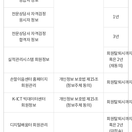
응답자 정보
전문상담사 자격검정
1년
응시자 정보
전문상담사 자격검정
3년
합격자 정보
회원탈퇴시까
실적관리시스템 회원정보
혹은 2년
(재동의)
손말이음센터 홈페이지
개인정보 보호법 제15조
회원탈퇴시까
회원관리
(정보주체 동의)
K-ICT 빅데이터센터
개인정보 보호법 제15조
회원탈퇴시까
회원정보
(정보주체 동의)
회원탈퇴시까
디지털배움터 회원관리
혹은 2년
(미접속)