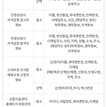
선택
상세주소
전문상담사
이름, 생년월일, 휴대폰번호, 전화번호,
자격검정 응시자
필수
이메일주소, 사진, (해당하는 경우)
정보
학력정보, 경력정보, 자격정보
이름, 생년월일, 휴대폰번호, 전화번호,
전문상담사
이메일주소, 사진, 지역, 성별, 소속, 주소,
자격검정 합격자
필수
(해당하는 경우)학력정보, 경력정보,
정보
자격정보
(신청자)이름, 휴대폰번호, 전화번호,
이메일
필수
스마트폰 과의존
(예방특강 단체)단체명, 신청자, 단체구분,
예방교육 신청자
지역, 주소
정보
선택
(신청자)직위, 부서, 팩스번호
손말이음센터
필수
아이디, 비밀번호, 휴대폰번호, 이메일
홈페이지 회원관리