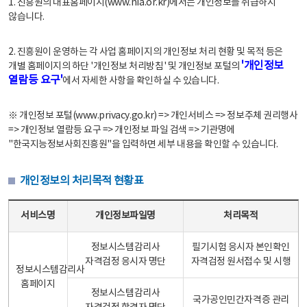
1. 진흥원의 대표홈페이지(www.nia.or.kr)에서는 개인정보를 취급하지
않습니다.
2. 진흥원이 운영하는 각 사업 홈페이지의 개인정보 처리 현황 및 목적 등은
'개인정보
개별 홈페이지의 하단 '개인정보 처리방침' 및 개인정보 포털의
열람등 요구'
에서 자세한 사항을 확인하실 수 있습니다.
※ 개인정보 포털(www.privacy.go.kr) => 개인서비스 => 정보주체 권리행사
=> 개인정보 열람등 요구 => 개인정보 파일 검색 => 기관명에
"한국지능정보사회진흥원"을 입력하면 세부 내용을 확인할 수 있습니다.
개인정보의 처리목적 현황표
개인정보의 처리목적 현황표 - 서비스명, 개인정보파일명, 처리목적으로 구성
서비스명
개인정보파일명
처리목적
정보시스템감리사
필기시험 응시자 본인확인
자격검정 응시자 명단
자격검정 원서접수 및 시행
정보시스템감리사
홈페이지
정보시스템감리사
국가공인민간자격증 관리