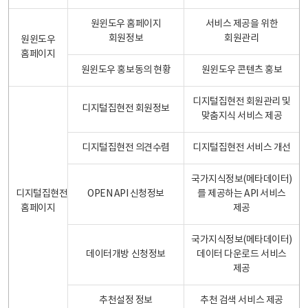
원윈도우 홈페이지
서비스 제공을 위한
회원정보
회원관리
원윈도우
홈페이지
원윈도우 홍보동의 현황
원윈도우 콘텐츠 홍보
디지털집현전 회원관리 및
디지털집현전 회원정보
맞춤지식 서비스 제공
디지털집현전 의견수렴
디지털집현전 서비스 개선
국가지식정보(메타데이터)
디지털집현전
OPEN API 신청정보
를 제공하는 API 서비스
홈페이지
제공
국가지식정보(메타데이터)
데이터개방 신청정보
데이터 다운로드 서비스
제공
추천설정 정보
추천 검색 서비스 제공