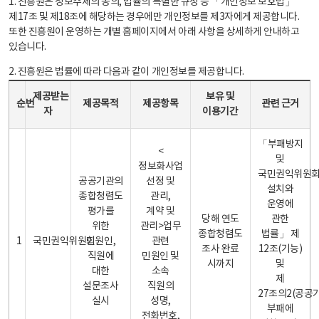
1. 진흥원은 정보주체의 동의, 법률의 특별한 규정 등 「개인정보 보호법」
제17조 및 제18조에 해당하는 경우에만 개인정보를 제3자에게 제공합니다.
또한 진흥원이 운영하는 개별 홈페이지에서 아래 사항을 상세하게 안내하고
있습니다.
2. 진흥원은 법률에 따라 다음과 같이 개인정보를 제공합니다.
개인정보 제공 안내표 - 순번, 제공받는자, 제공목적, 제공항목, 보유 및 이용기간 관련 근거로 구성
제공받는
보유 및
순번
제공목적
제공항목
관련 근거
자
이용기간
「부패방지
<
및
정보화사업
국민권익위원
공공기관의
선정 및
설치와
종합청렴도
관리,
운영에
평가를
계약 및
당해 연도
관한
위한
관리>업무
종합청렴도
법률」 제
1
국민권익위원회
민원인,
관련
조사 완료
12조(기능)
직원에
민원인 및
시까지
및
대한
소속
제
설문조사
직원의
27조의2(공공
실시
성명,
부패에
전화번호,