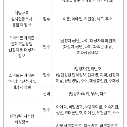
학생일 경우 학제정보(학교/학년)
예방교육
실시현황조사
필수
이름, 이메일, 기관명, 시도, 주소
응답자 정보
스마트폰 과의존
(신청자)성별, 나이, 대상자와의 관계
전화포털 상담
필수
(대상자)성별, 나이, 과의존 종류,
신청자 및 대상자
기타상담내용
정보
(담당자)전화번호
필수
(집단상담 단체정보)단체명, 지역, 신청자
스마트폰 과의존
이름, 상담방법, 주소, 대상총인원, 주대상
집단상담 신청자 및
대상자 정보
선택
(담당자)직위, 부서, 팩스
아이디, 비밀번호, 사용자이름, 소속기관,
필수
성별, 휴대폰번호, 이메일, 우편번호, 주소
실적관리시스템
회원정보
사무실 전화번호, 팩스번호, 집 전화번호,