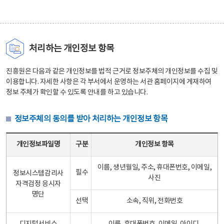
처리하는 개인정보 항목
진흥원은 다음과 같은 개인정보를 법적 근거로 정보주체의 개인정보를 수집 및
이용합니다. 자세한 사항은 각 부서에서 운영하는 서관 홈페이지에 게재하여
정보 주체가 확인할 수 있도록 안내를 하고 있습니다.
정보주체의 동의를 받아 처리하는 개인정보 항목
정보주체의 동의를 받아 처리하는 개인정보 항목 테이블 - 개인정보파일명, 구분, 개인정보 항목으로 구성
개인정보파일명
구분
개인정보 항목
이름, 생년월일, 주소, 휴대폰번호, 이메일,
필수
정보시스템감리사
사진
자격검정 응시자
명단
선택
소속, 직위, 전화번호