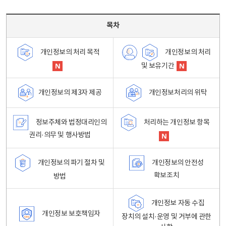
목차 - 개인정보 처리방침 목차를 나타내는표
목차
개인정보의 처리
개인정보의 처리 목적
및 보유기간
개인정보처리의 위탁
개인정보의 제3자 제공
정보주체와 법정대리인의
처리하는 개인정보 항목
권리·의무 및 행사방법
개인정보의 파기 절차 및
개인정보의 안전성
확보조치
방법
개인정보 자동 수집
개인정보 보호책임자
장치의 설치·운영 및 거부에 관한