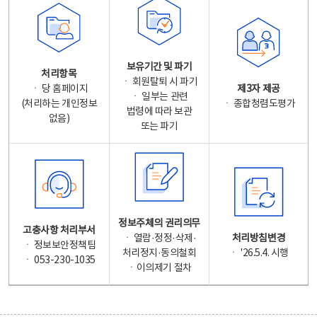
보유기간 및 파기
처리항목
ㆍ 회원탈퇴 시 파기
ㆍ 당 홈페이지
제3자 제공
ㆍ 일부는 관련
(처리하는 개인정보
ㆍ 종합청렴도평가
법령에 따라 보관
없음)
또는 파기
정보주체의 권리의무
고충사항 처리부서
ㆍ 열람·정정·삭제·
처리방침변경
ㆍ 정보보안정책팀
처리정지·동의철회
ㆍ '26.5.4. 시행
ㆍ 053-230-1035
ㆍ이의제기 절차