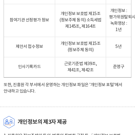
개인정보 :
개인정보 보호법 제15조
평가위원탈퇴
참여기관 선정평가 정보
(정보주체 동의) 소득세법
녹화영상 :
제145조, 제164조
1년
개인정보 보호법 제15조
제안서 접수정보
5년
(정보주체 동의)
근로기준법 제39조,
인사기록카드
준영구
제41조, 제42조
또한, 진흥원 각 부서에서 운영하는 개인정보 파일은
'개인정보 포털'
에서
안내하고 있습니다.
개인정보의 제3자 제공