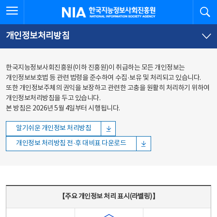
본문
전체메뉴
전체메뉴 열기
검
한국지능정보사회진흥원
바로가기
바로가기
개인정보처리방침
한국지능정보사회진흥원(이하 진흥원)이 취급하는 모든 개인정보는
개인정보보호법 등 관련 법령을 준수하여 수집·보유 및 처리되고 있습니다.
또한 개인정보주체의 권익을 보장하고 관련한 고충을 원활히 처리하기 위하여
개인정보처리방침을 두고 있습니다.
본 방침은 2026년 5월 4일부터 시행됩니다.
알기쉬운 개인정보 처리방침
개인정보 처리방침 전·후 대비표 다운로드
주요 개인정보 처리 표시(라벨링) - 주요 개인정보 처리 표시를 나타내는표
【주요 개인정보 처리 표시(라벨링)】