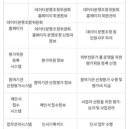
데이터분쟁조정위원회
데이터분쟁조정위원회
홈페이지 회원정보
홈페이지 회원관리
데이터분쟁조정위원회
홈페이지
데이터분쟁조정위원회
데이터 분쟁조정 등
홈페이지 분쟁조정 신청자
민원사무 처리
정보
평가위원
외부전문가 풀 운영을 위한
등록
평가위원 정보
평가위원 등록 신청
시스템
참여기관
참여기관 선정평가 수행 및
참여기관 선정평가 정보
선정평가시스템
평가비 지급
제안서
사업자 선정을 위한 평가·
접수
제안서 접수정보
심의 및 사업관리
시스템
업무관리시스템
인사기록카드
인사 업무 수행