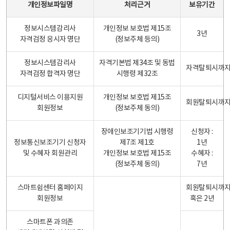
개인정보파일명
처리근거
보유기간
정보시스템감리사
개인정보 보호법 제15조
3년
자격검정 응시자 명단
(정보주체 등의)
정보시스템감리사
자격기본법 제34조 및 동법
자격탈퇴시까
자격검정 합격자 명단
시행령 제32조
디지털서비스 이용지원
개인정보 보호법 제15조
회원탈퇴시까
회원정보
(정보주체 동의)
장애인보조기기법 시행령
신청자 :
정보통신보조기기 신청자
제7조 제1호
1년
및 수혜자 회원관리
개인정보 보호법 제15조
수혜자 :
(정보주체 동의)
7년
스마트쉼센터 홈페이지
회원탈퇴시까
회원정보
혹은 2년
스마트폰 과의존