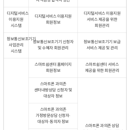
자격검정 합격자 명단
디지털서비스
디지털서비스 이용지원
디지털서비스 이용지원
이용지원
서비스 제공을 위한
회원정보
시스템
회원관리
정보통신보조기기
정보통신보조기기 신청자
정보통신보조기기 보급
사업관리
및 수혜자 회원관리
서비스 제공 및 관리
시스템
스마트쉼센터 홈페이지
스마트쉼센터 서비스
회원정보
제공을 위한 회원관리
스마트폰 과의존
센터내방상담 신청자 및
대상자 정보
스마트폰 과의존
가정방문상담 신청자·
대상자·동의자 정보
스마트폰 과의존 상담