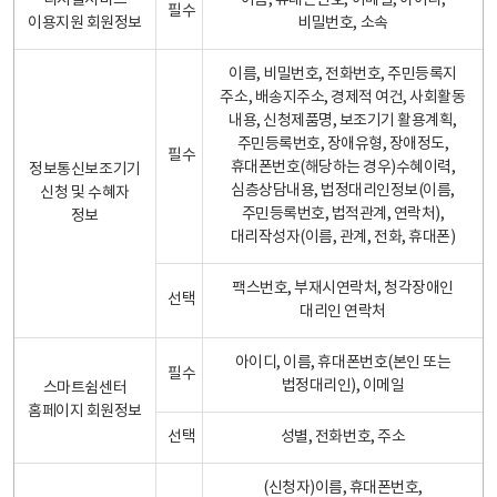
디지털서비스
이름, 휴대폰번호, 이메일, 아이디,
필수
이용지원 회원정보
비밀번호, 소속
이름, 비밀번호, 전화번호, 주민등록지
주소, 배송지주소, 경제적 여건, 사회활동
내용, 신청제품명, 보조기기 활용계획,
주민등록번호, 장애유형, 장애정도,
필수
휴대폰번호(해당하는 경우)수혜이력,
정보통신보조기기
심층상담내용, 법정대리인정보(이름,
신청 및 수혜자
주민등록번호, 법적관계, 연락처),
정보
대리작성자(이름, 관계, 전화, 휴대폰)
팩스번호, 부재시연락처, 청각장애인
선택
대리인 연락처
아이디, 이름, 휴대폰번호(본인 또는
필수
법정대리인), 이메일
스마트쉼센터
홈페이지 회원정보
선택
성별, 전화번호, 주소
(신청자)이름, 휴대폰번호,