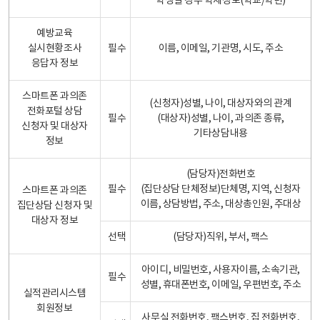
학생일 경우 학제정보(학교/학년)
예방교육
실시현황조사
필수
이름, 이메일, 기관명, 시도, 주소
응답자 정보
스마트폰 과의존
(신청자)성별, 나이, 대상자와의 관계
전화포털 상담
필수
(대상자)성별, 나이, 과의존 종류,
신청자 및 대상자
기타상담내용
정보
(담당자)전화번호
필수
(집단상담 단체정보)단체명, 지역, 신청자
스마트폰 과의존
이름, 상담방법, 주소, 대상총인원, 주대상
집단상담 신청자 및
대상자 정보
선택
(담당자)직위, 부서, 팩스
아이디, 비밀번호, 사용자이름, 소속기관,
필수
성별, 휴대폰번호, 이메일, 우편번호, 주소
실적관리시스템
회원정보
사무실 전화번호, 팩스번호, 집 전화번호,