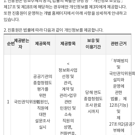
1. 진흥원은 정보주체의 동의, 법률의 특별한 규정 등 「개인정보 보호법」
제17조 및 제18조에 해당하는 경우에만 개인정보를 제3자에게 제공합니다.
또한 진흥원이 운영하는 개별 홈페이지에서 아래 사항을 상세하게 안내하고
있습니다.
2. 진흥원은 법률에 따라 다음과 같이 개인정보를 제공합니다.
개인정보 제공 안내표 - 순번, 제공받는자, 제공목적, 제공항목, 보유 및 이용기간 관련 근거로 구성
제공받는
보유 및
순번
제공목적
제공항목
관련 근거
자
이용기간
「부패방지
<
및
정보화사업
국민권익위원
공공기관의
선정 및
설치와
종합청렴도
관리,
운영에
평가를
계약 및
당해 연도
관한
위한
관리>업무
종합청렴도
법률」 제
1
국민권익위원회
민원인,
관련
조사 완료
12조(기능)
직원에
민원인 및
시까지
및
대한
소속
제
설문조사
직원의
27조의2(공공
실시
성명,
부패에
전화번호,