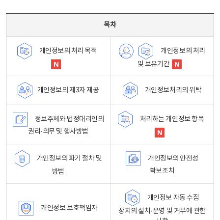
목차 - 개인정보 처리방침 목차를 나타내는표
목차
개인정보의 처리
개인정보의 처리 목적
및 보유기간
개인정보처리의 위탁
개인정보의 제3자 제공
정보주체와 법정대리인의
처리하는 개인정보 항목
권리·의무 및 행사방법
개인정보의 파기 절차 및
개인정보의 안전성
확보조치
방법
개인정보 자동 수집
개인정보 보호책임자
장치의 설치·운영 및 거부에 관한