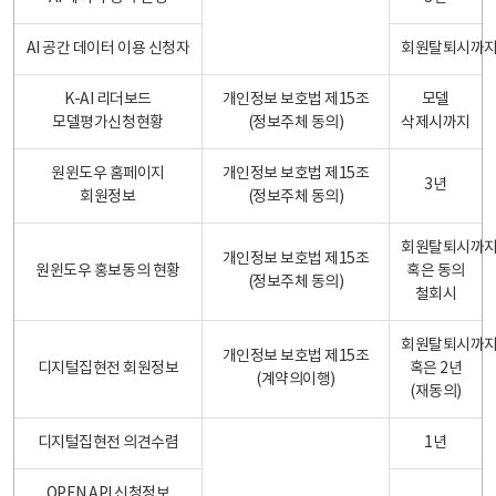
AI 공간 데이터 이용 신청자
회원탈퇴시까
K-AI 리더보드
개인정보 보호법 제15조
모델
모델평가신청현황
(정보주체 동의)
삭제시까지
원윈도우 홈페이지
개인정보 보호법 제15조
3년
회원정보
(정보주체 동의)
회원탈퇴시까
개인정보 보호법 제15조
원윈도우 홍보동의 현황
혹은 동의
(정보주체 동의)
철회시
회원탈퇴시까
개인정보 보호법 제15조
디지털집현전 회원정보
혹은 2년
(계약의이행)
(재동의)
디지털집현전 의견수렴
1년
OPEN API 신청정보