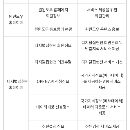
원윈도우 홈페이지
서비스 제공을 위한
회원정보
회원관리
원윈도우
홈페이지
원윈도우 홍보동의 현황
원윈도우 콘텐츠 홍보
디지털집현전 회원관리 및
디지털집현전 회원정보
맞춤지식 서비스 제공
디지털집현전 의견수렴
디지털집현전 서비스 개선
국가지식정보(메타데이터)
디지털집현전
OPEN API 신청정보
를 제공하는 API 서비스
홈페이지
제공
국가지식정보(메타데이터)
데이터개방 신청정보
데이터 다운로드 서비스
제공
추천설정 정보
추천 검색 서비스 제공