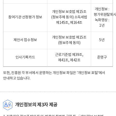
개인정보 :
개인정보 보호법 제15조
평가위원탈퇴
참여기관 선정평가 정보
(정보주체 동의) 소득세법
녹화영상 :
제145조, 제164조
1년
개인정보 보호법 제15조
제안서 접수정보
5년
(정보주체 동의)
근로기준법 제39조,
인사기록카드
준영구
제41조, 제42조
또한, 진흥원 각 부서에서 운영하는 개인정보 파일은
'개인정보 포털'
에서
안내하고 있습니다.
개인정보의 제3자 제공