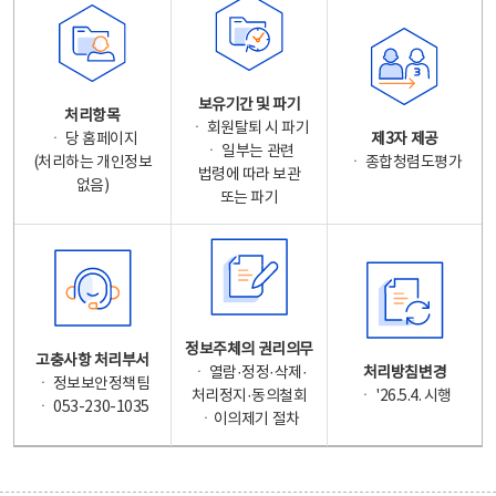
보유기간 및 파기
처리항목
ㆍ 회원탈퇴 시 파기
ㆍ 당 홈페이지
제3자 제공
ㆍ 일부는 관련
(처리하는 개인정보
ㆍ 종합청렴도평가
법령에 따라 보관
없음)
또는 파기
정보주체의 권리의무
고충사항 처리부서
ㆍ 열람·정정·삭제·
처리방침변경
ㆍ 정보보안정책팀
처리정지·동의철회
ㆍ '26.5.4. 시행
ㆍ 053-230-1035
ㆍ이의제기 절차