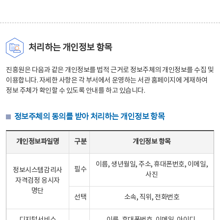
처리하는 개인정보 항목
진흥원은 다음과 같은 개인정보를 법적 근거로 정보주체의 개인정보를 수집 및
이용합니다. 자세한 사항은 각 부서에서 운영하는 서관 홈페이지에 게재하여
정보 주체가 확인할 수 있도록 안내를 하고 있습니다.
정보주체의 동의를 받아 처리하는 개인정보 항목
정보주체의 동의를 받아 처리하는 개인정보 항목 테이블 - 개인정보파일명, 구분, 개인정보 항목으로 구성
개인정보파일명
구분
개인정보 항목
이름, 생년월일, 주소, 휴대폰번호, 이메일,
필수
정보시스템감리사
사진
자격검정 응시자
명단
선택
소속, 직위, 전화번호