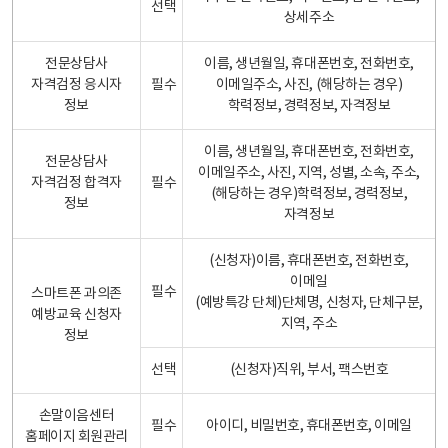
선택
상세주소
전문상담사
이름, 생년월일, 휴대폰번호, 전화번호,
자격검정 응시자
필수
이메일주소, 사진, (해당하는 경우)
정보
학력정보, 경력정보, 자격정보
이름, 생년월일, 휴대폰번호, 전화번호,
전문상담사
이메일주소, 사진, 지역, 성별, 소속, 주소,
자격검정 합격자
필수
(해당하는 경우)학력정보, 경력정보,
정보
자격정보
(신청자)이름, 휴대폰번호, 전화번호,
이메일
필수
스마트폰 과의존
(예방특강 단체)단체명, 신청자, 단체구분,
예방교육 신청자
지역, 주소
정보
선택
(신청자)직위, 부서, 팩스번호
손말이음센터
필수
아이디, 비밀번호, 휴대폰번호, 이메일
홈페이지 회원관리