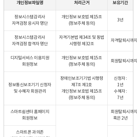
개인정보파일명
처리근거
보유기간
정보시스템감리사
개인정보 보호법 제15조
3년
자격검정 응시자 명단
(정보주체 등의)
정보시스템감리사
자격기본법 제34조 및 동법
자격탈퇴시까
자격검정 합격자 명단
시행령 제32조
디지털서비스 이용지원
개인정보 보호법 제15조
회원탈퇴시까
회원정보
(정보주체 동의)
장애인보조기기법 시행령
신청자 :
정보통신보조기기 신청자
제7조 제1호
1년
및 수혜자 회원관리
개인정보 보호법 제15조
수혜자 :
(정보주체 동의)
7년
스마트쉼센터 홈페이지
회원탈퇴시까
회원정보
혹은 2년
스마트폰 과의존