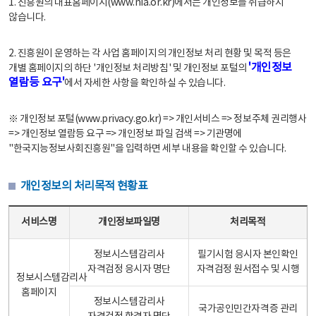
1. 진흥원의 대표홈페이지(www.nia.or.kr)에서는 개인정보를 취급하지
않습니다.
2. 진흥원이 운영하는 각 사업 홈페이지의 개인정보 처리 현황 및 목적 등은
'개인정보
개별 홈페이지의 하단 '개인정보 처리방침' 및 개인정보 포털의
열람등 요구'
에서 자세한 사항을 확인하실 수 있습니다.
※ 개인정보 포털(www.privacy.go.kr) => 개인서비스 => 정보주체 권리행사
=> 개인정보 열람등 요구 => 개인정보 파일 검색 => 기관명에
"한국지능정보사회진흥원"을 입력하면 세부 내용을 확인할 수 있습니다.
개인정보의 처리목적 현황표
개인정보의 처리목적 현황표 - 서비스명, 개인정보파일명, 처리목적으로 구성
서비스명
개인정보파일명
처리목적
정보시스템감리사
필기시험 응시자 본인확인
자격검정 응시자 명단
자격검정 원서접수 및 시행
정보시스템감리사
홈페이지
정보시스템감리사
국가공인민간자격증 관리