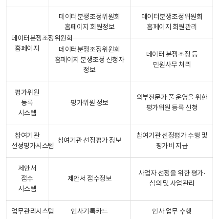
데이터분쟁조정위원회
데이터분쟁조정위원회
홈페이지 회원정보
홈페이지 회원관리
데이터분쟁조정위원회
홈페이지
데이터분쟁조정위원회
데이터 분쟁조정 등
홈페이지 분쟁조정 신청자
민원사무 처리
정보
평가위원
외부전문가 풀 운영을 위한
등록
평가위원 정보
평가위원 등록 신청
시스템
참여기관
참여기관 선정평가 수행 및
참여기관 선정평가 정보
선정평가시스템
평가비 지급
제안서
사업자 선정을 위한 평가·
접수
제안서 접수정보
심의 및 사업관리
시스템
업무관리시스템
인사기록카드
인사 업무 수행