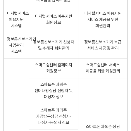
자격검정 합격자 명단
디지털서비스
디지털서비스 이용지원
디지털서비스 이용지원
이용지원
서비스 제공을 위한
회원정보
시스템
회원관리
정보통신보조기기
정보통신보조기기 신청자
정보통신보조기기 보급
사업관리
및 수혜자 회원관리
서비스 제공 및 관리
시스템
스마트쉼센터 홈페이지
스마트쉼센터 서비스
회원정보
제공을 위한 회원관리
스마트폰 과의존
센터내방상담 신청자 및
대상자 정보
스마트폰 과의존
가정방문상담 신청자·
대상자·동의자 정보
스마트폰 과의존 상담