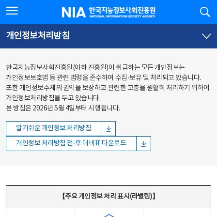
본문
전체메뉴
전체메뉴 열기
검
한국지능정보사회진흥원
바로가기
바로가기
개인정보처리방침
한국지능정보사회진흥원(이하 진흥원)이 취급하는 모든 개인정보는
개인정보보호법 등 관련 법령을 준수하여 수집·보유 및 처리되고 있습니다.
또한 개인정보주체의 권익을 보장하고 관련한 고충을 원활히 처리하기 위하여
개인정보처리방침을 두고 있습니다.
본 방침은 2026년 5월 4일부터 시행됩니다.
알기쉬운 개인정보 처리방침
개인정보 처리방침 전·후 대비표 다운로드
주요 개인정보 처리 표시(라벨링) - 주요 개인정보 처리 표시를 나타내는표
【주요 개인정보 처리 표시(라벨링)】