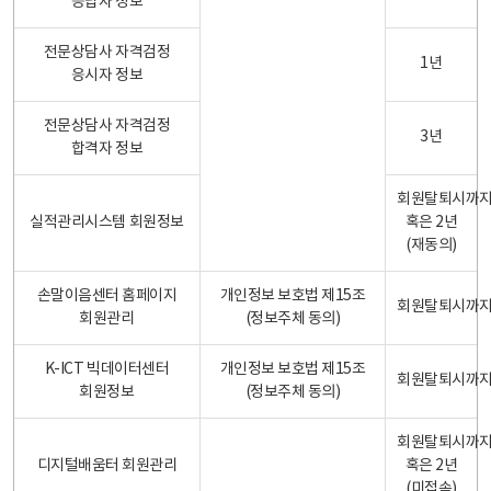
응답자 정보
전문상담사 자격검정
1년
응시자 정보
전문상담사 자격검정
3년
합격자 정보
회원탈퇴시까
실적관리시스템 회원정보
혹은 2년
(재동의)
손말이음센터 홈페이지
개인정보 보호법 제15조
회원탈퇴시까
회원관리
(정보주체 동의)
K-ICT 빅데이터센터
개인정보 보호법 제15조
회원탈퇴시까
회원정보
(정보주체 동의)
회원탈퇴시까
디지털배움터 회원관리
혹은 2년
(미접속)