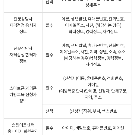
선택
상세주소
전문상담사
이름, 생년월일, 휴대폰번호, 전화번호,
자격검정 응시자
필수
이메일주소, 사진, (해당하는 경우)
정보
학력정보, 경력정보, 자격정보
이름, 생년월일, 휴대폰번호, 전화번호,
전문상담사
이메일주소, 사진, 지역, 성별, 소속, 주소,
자격검정 합격자
필수
(해당하는 경우)학력정보, 경력정보,
정보
자격정보
(신청자)이름, 휴대폰번호, 전화번호,
이메일
필수
스마트폰 과의존
(예방특강 단체)단체명, 신청자, 단체구분,
예방교육 신청자
지역, 주소
정보
선택
(신청자)직위, 부서, 팩스번호
손말이음센터
필수
아이디, 비밀번호, 휴대폰번호, 이메일
홈페이지 회원관리