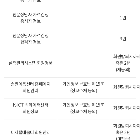
응답자 정보
전문상담사 자격검정
1년
응시자 정보
전문상담사 자격검정
3년
합격자 정보
회원탈퇴시까
실적관리시스템 회원정보
혹은 2년
(재동의)
손말이음센터 홈페이지
개인정보 보호법 제15조
회원탈퇴시까
회원관리
(정보주체 동의)
K-ICT 빅데이터센터
개인정보 보호법 제15조
회원탈퇴시까
회원정보
(정보주체 동의)
회원탈퇴시까
디지털배움터 회원관리
혹은 2년
(미접속)