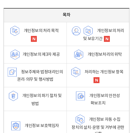
목차 - 개인정보 처리방침 목차를 나타내는표
목차
개인정보의 처리
개인정보의 처리 목적
및 보유기간
개인정보처리의 위탁
개인정보의 제3자 제공
정보주체와 법정대리인의
처리하는 개인정보 항목
권리·의무 및 행사방법
개인정보의 파기 절차 및
개인정보의 안전성
확보조치
방법
개인정보 자동 수집
개인정보 보호책임자
장치의 설치·운영 및 거부에 관한