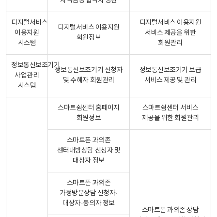
자격검정 합격자 명단
디지털서비스
디지털서비스 이용지원
디지털서비스 이용지원
이용지원
서비스 제공을 위한
회원정보
시스템
회원관리
정보통신보조기기
정보통신보조기기 신청자
정보통신보조기기 보급
사업관리
및 수혜자 회원관리
서비스 제공 및 관리
시스템
스마트쉼센터 홈페이지
스마트쉼센터 서비스
회원정보
제공을 위한 회원관리
스마트폰 과의존
센터내방상담 신청자 및
대상자 정보
스마트폰 과의존
가정방문상담 신청자·
대상자·동의자 정보
스마트폰 과의존 상담