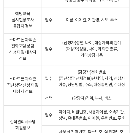
학생일 경우 학제정보(학교/학년)
예방교육
실시현황조사
필수
이름, 이메일, 기관명, 시도, 주소
응답자 정보
스마트폰 과의존
(신청자)성별, 나이, 대상자와의 관계
전화포털 상담
필수
(대상자)성별, 나이, 과의존 종류,
신청자 및 대상자
기타상담내용
정보
(담당자)전화번호
필수
(집단상담 단체정보)단체명, 지역, 신청자
스마트폰 과의존
이름, 상담방법, 주소, 대상총인원, 주대상
집단상담 신청자 및
대상자 정보
선택
(담당자)직위, 부서, 팩스
아이디, 비밀번호, 사용자이름, 소속기관,
필수
성별, 휴대폰번호, 이메일, 우편번호, 주소
실적관리시스템
회원정보
사무실 전화번호, 팩스번호, 집 전화번호,