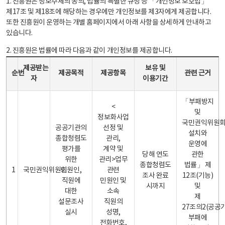
1. 진흥원은 정보주체의 동의, 법률의 특별한 규정 등 「개인정보 보호법」
제17조 및 제18조에 해당하는 경우에만 개인정보를 제3자에게 제공합니다.
또한 진흥원이 운영하는 개별 홈페이지에서 아래 사항을 상세하게 안내하고
있습니다.
2. 진흥원은 법률에 따라 다음과 같이 개인정보를 제공합니다.
개인정보 제공 안내표 - 순번, 제공받는자, 제공목적, 제공항목, 보유 및 이용기간 관련 근거로 구성
제공받는
보유 및
순번
제공목적
제공항목
관련 근거
자
이용기간
「부패방지
<
및
정보화사업
국민권익위원
공공기관의
선정 및
설치와
종합청렴도
관리,
운영에
평가를
계약 및
당해 연도
관한
위한
관리>업무
종합청렴도
법률」 제
1
국민권익위원회
민원인,
관련
조사 완료
12조(기능)
직원에
민원인 및
시까지
및
대한
소속
제
설문조사
직원의
27조의2(공공
실시
성명,
부패에
전화번호,