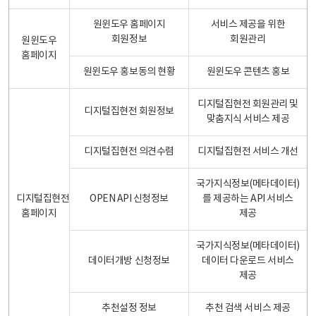
원윈도우 홈페이지
서비스 제공을 위한
회원정보
회원관리
원윈도우
홈페이지
원윈도우 홍보동의 현황
원윈도우 콘텐츠 홍보
디지털집현전 회원관리 및
디지털집현전 회원정보
맞춤지식 서비스 제공
디지털집현전 의견수렴
디지털집현전 서비스 개선
국가지식정보(메타데이터)
디지털집현전
OPEN API 신청정보
를 제공하는 API 서비스
홈페이지
제공
국가지식정보(메타데이터)
데이터개방 신청정보
데이터 다운로드 서비스
제공
추천설정 정보
추천 검색 서비스 제공