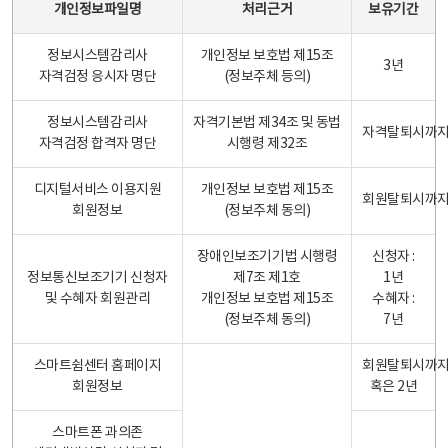
개인정보파일명
처리근거
보유기간
정보시스템감리사
개인정보 보호법 제15조
3년
자격검정 응시자 명단
(정보주체 등의)
정보시스템감리사
자격기본법 제34조 및 동법
자격탈퇴시까
자격검정 합격자 명단
시행령 제32조
디지털서비스 이용지원
개인정보 보호법 제15조
회원탈퇴시까
회원정보
(정보주체 동의)
장애인보조기기법 시행령
신청자 :
정보통신보조기기 신청자
제7조 제1호
1년
및 수혜자 회원관리
개인정보 보호법 제15조
수혜자 :
(정보주체 동의)
7년
스마트쉼센터 홈페이지
회원탈퇴시까
회원정보
혹은 2년
스마트폰 과의존