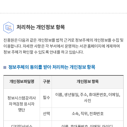
처리하는 개인정보 항목
진흥원은 다음과 같은 개인정보를 법적 근거로 정보주체의 개인정보를 수집 및
이용합니다. 자세한 사항은 각 부서에서 운영하는 서관 홈페이지에 게재하여
정보 주체가 확인할 수 있도록 안내를 하고 있습니다.
정보주체의 동의를 받아 처리하는 개인정보 항목
정보주체의 동의를 받아 처리하는 개인정보 항목 테이블 - 개인정보파일명, 구분, 개인정보 항목으로 구성
개인정보파일명
구분
개인정보 항목
이름, 생년월일, 주소, 휴대폰번호, 이메일,
필수
정보시스템감리사
사진
자격검정 응시자
명단
선택
소속, 직위, 전화번호