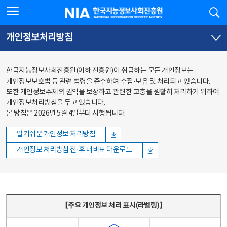
본문
전체메뉴
전체메뉴 열기
검
한국지능정보사회진흥원
바로가기
바로가기
개인정보처리방침
한국지능정보사회진흥원(이하 진흥원)이 취급하는 모든 개인정보는
개인정보보호법 등 관련 법령을 준수하여 수집·보유 및 처리되고 있습니다.
또한 개인정보주체의 권익을 보장하고 관련한 고충을 원활히 처리하기 위하여
개인정보처리방침을 두고 있습니다.
본 방침은 2026년 5월 4일부터 시행됩니다.
알기쉬운 개인정보 처리방침
개인정보 처리방침 전·후 대비표 다운로드
주요 개인정보 처리 표시(라벨링) - 주요 개인정보 처리 표시를 나타내는표
【주요 개인정보 처리 표시(라벨링)】