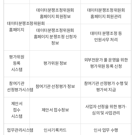
데이터분쟁조정위원회
데이터분쟁조정위원회
홈페이지 회원정보
홈페이지 회원관리
데이터분쟁조정위원회
홈페이지
데이터분쟁조정위원회
데이터 분쟁조정 등
홈페이지 분쟁조정 신청자
민원사무 처리
정보
평가위원
외부전문가 풀 운영을 위한
등록
평가위원 정보
평가위원 등록 신청
시스템
참여기관
참여기관 선정평가 수행 및
참여기관 선정평가 정보
선정평가시스템
평가비 지급
제안서
사업자 선정을 위한 평가·
접수
제안서 접수정보
심의 및 사업관리
시스템
업무관리시스템
인사기록카드
인사 업무 수행