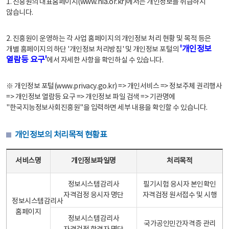
1. 진흥원의 대표홈페이지(www.nia.or.kr)에서는 개인정보를 취급하지
않습니다.
2. 진흥원이 운영하는 각 사업 홈페이지의 개인정보 처리 현황 및 목적 등은
'개인정보
개별 홈페이지의 하단 '개인정보 처리방침' 및 개인정보 포털의
열람등 요구'
에서 자세한 사항을 확인하실 수 있습니다.
※ 개인정보 포털(www.privacy.go.kr) => 개인서비스 => 정보주체 권리행사
=> 개인정보 열람등 요구 => 개인정보 파일 검색 => 기관명에
"한국지능정보사회진흥원"을 입력하면 세부 내용을 확인할 수 있습니다.
개인정보의 처리목적 현황표
개인정보의 처리목적 현황표 - 서비스명, 개인정보파일명, 처리목적으로 구성
서비스명
개인정보파일명
처리목적
정보시스템감리사
필기시험 응시자 본인확인
자격검정 응시자 명단
자격검정 원서접수 및 시행
정보시스템감리사
홈페이지
정보시스템감리사
국가공인민간자격증 관리