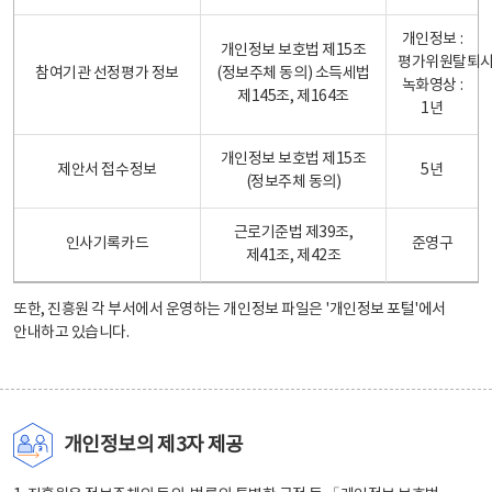
개인정보 :
개인정보 보호법 제15조
평가위원탈퇴
참여기관 선정평가 정보
(정보주체 동의) 소득세법
녹화영상 :
제145조, 제164조
1년
개인정보 보호법 제15조
제안서 접수정보
5년
(정보주체 동의)
근로기준법 제39조,
인사기록카드
준영구
제41조, 제42조
또한, 진흥원 각 부서에서 운영하는 개인정보 파일은
'개인정보 포털'
에서
안내하고 있습니다.
개인정보의 제3자 제공