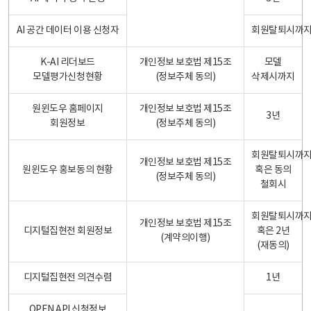
AI 공간 데이터 이용 신청자
회원탈퇴시까
K-AI 리더보드
개인정보 보호법 제15조
모델
모델평가신청현황
(정보주체 동의)
삭제시까지
원윈도우 홈페이지
개인정보 보호법 제15조
3년
회원정보
(정보주체 동의)
회원탈퇴시까
개인정보 보호법 제15조
원윈도우 홍보동의 현황
혹은 동의
(정보주체 동의)
철회시
회원탈퇴시까
개인정보 보호법 제15조
디지털집현전 회원정보
혹은 2년
(계약의이행)
(재동의)
디지털집현전 의견수렴
1년
OPEN API 신청정보