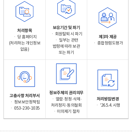
보유기간 및 파기
처리항목
ㆍ 회원탈퇴 시 파기
ㆍ 당 홈페이지
제3자 제공
ㆍ 일부는 관련
(처리하는 개인정보
ㆍ 종합청렴도평가
법령에 따라 보관
없음)
또는 파기
정보주체의 권리의무
고충사항 처리부서
ㆍ 열람·정정·삭제·
처리방침변경
ㆍ 정보보안정책팀
처리정지·동의철회
ㆍ '26.5.4. 시행
ㆍ 053-230-1035
ㆍ이의제기 절차