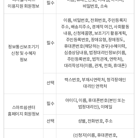
디지털서비스
이름, 휴대폰번호, 이메일, 아이디,
필수
이용지원 회원정보
비밀번호, 소속
이름, 비밀번호, 전화번호, 주민등록지
주소, 배송지주소, 경제적 여건, 사회활동
내용, 신청제품명, 보조기기 활용계획,
주민등록번호, 장애유형, 장애정도,
필수
휴대폰번호(해당하는 경우)수혜이력,
정보통신보조기기
심층상담내용, 법정대리인정보(이름,
신청 및 수혜자
주민등록번호, 법적관계, 연락처),
정보
대리작성자(이름, 관계, 전화, 휴대폰)
팩스번호, 부재시연락처, 청각장애인
선택
대리인 연락처
아이디, 이름, 휴대폰번호(본인 또는
필수
법정대리인), 이메일
스마트쉼센터
홈페이지 회원정보
선택
성별, 전화번호, 주소
(신청자)이름, 휴대폰번호,