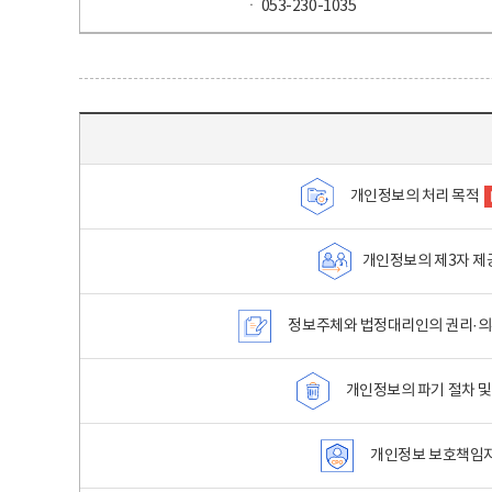
ㆍ 053-230-1035
목차 - 개인정보 처리방침 목차를 나타내는표
개인정보의 처리 목적
개인정보의 제3자 제
정보주체와 법정대리인의 권리·의
개인정보의 파기 절차 및
개인정보 보호책임