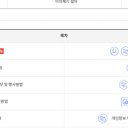
ㆍ이의제기 절차
목차
공
무 및 행사방법
 방법
자
개인정보 자