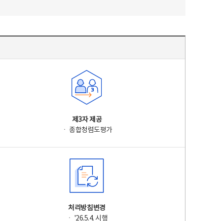
제3자 제공
ㆍ 종합청렴도평가
처리방침변경
ㆍ '26.5.4. 시행