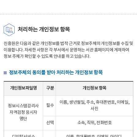
처리하는 개인정보 항목
진흥원은 다음과 같은 개인정보를 법적 근거로 정보주체의 개인정보를 수집 및
이용합니다. 자세한 사항은 각 부서에서 운영하는 서관 홈페이지에 게재하여
정보 주체가 확인할 수 있도록 안내를 하고 있습니다.
정보주체의 동의를 받아 처리하는 개인정보 항목
정보주체의 동의를 받아 처리하는 개인정보 항목 테이블 - 개인정보파일명, 구분, 개인정보 항목으로 구성
개인정보파일명
구분
개인정보 항목
이름, 생년월일, 주소, 휴대폰번호, 이메일,
필수
정보시스템감리사
사진
자격검정 응시자
명단
선택
소속, 직위, 전화번호