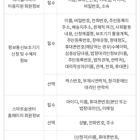
디지털서비스
이름, 휴대폰번호, 이메일, 아이디,
필수
이용지원 회원정보
비밀번호, 소속
이름, 비밀번호, 전화번호, 주민등록지
주소, 배송지주소, 경제적 여건, 사회활동
내용, 신청제품명, 보조기기 활용계획,
주민등록번호, 장애유형, 장애정도,
필수
휴대폰번호(해당하는 경우)수혜이력,
정보통신보조기기
심층상담내용, 법정대리인정보(이름,
신청 및 수혜자
주민등록번호, 법적관계, 연락처),
정보
대리작성자(이름, 관계, 전화, 휴대폰)
팩스번호, 부재시연락처, 청각장애인
선택
대리인 연락처
아이디, 이름, 휴대폰번호(본인 또는
필수
법정대리인), 이메일
스마트쉼센터
홈페이지 회원정보
선택
성별, 전화번호, 주소
(신청자)이름, 휴대폰번호,