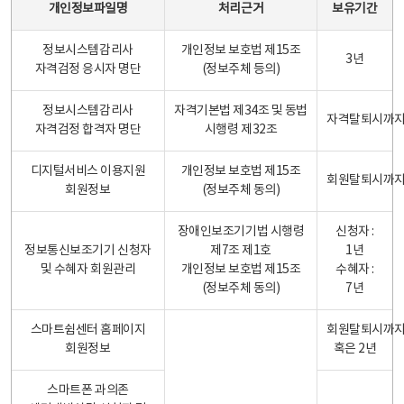
개인정보파일명
처리근거
보유기간
정보시스템감리사
개인정보 보호법 제15조
3년
자격검정 응시자 명단
(정보주체 등의)
정보시스템감리사
자격기본법 제34조 및 동법
자격탈퇴시까
자격검정 합격자 명단
시행령 제32조
디지털서비스 이용지원
개인정보 보호법 제15조
회원탈퇴시까
회원정보
(정보주체 동의)
장애인보조기기법 시행령
신청자 :
정보통신보조기기 신청자
제7조 제1호
1년
및 수혜자 회원관리
개인정보 보호법 제15조
수혜자 :
(정보주체 동의)
7년
스마트쉼센터 홈페이지
회원탈퇴시까
회원정보
혹은 2년
스마트폰 과의존