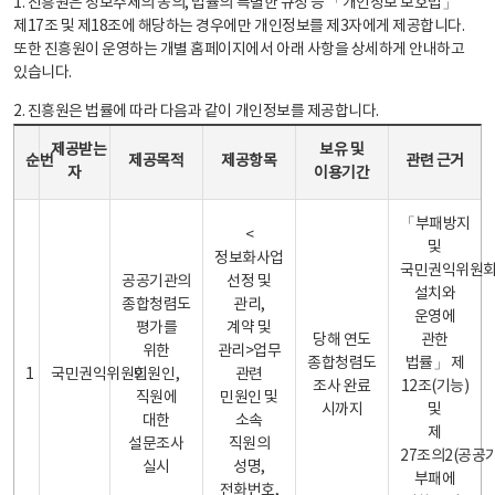
1. 진흥원은 정보주체의 동의, 법률의 특별한 규정 등 「개인정보 보호법」
제17조 및 제18조에 해당하는 경우에만 개인정보를 제3자에게 제공합니다.
또한 진흥원이 운영하는 개별 홈페이지에서 아래 사항을 상세하게 안내하고
있습니다.
2. 진흥원은 법률에 따라 다음과 같이 개인정보를 제공합니다.
개인정보 제공 안내표 - 순번, 제공받는자, 제공목적, 제공항목, 보유 및 이용기간 관련 근거로 구성
제공받는
보유 및
순번
제공목적
제공항목
관련 근거
자
이용기간
「부패방지
<
및
정보화사업
국민권익위원
공공기관의
선정 및
설치와
종합청렴도
관리,
운영에
평가를
계약 및
당해 연도
관한
위한
관리>업무
종합청렴도
법률」 제
1
국민권익위원회
민원인,
관련
조사 완료
12조(기능)
직원에
민원인 및
시까지
및
대한
소속
제
설문조사
직원의
27조의2(공공
실시
성명,
부패에
전화번호,