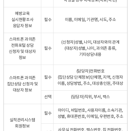
학생일 경우 학제정보(학교/학년)
예방교육
실시현황조사
필수
이름, 이메일, 기관명, 시도, 주소
응답자 정보
스마트폰 과의존
(신청자)성별, 나이, 대상자와의 관계
전화포털 상담
필수
(대상자)성별, 나이, 과의존 종류,
신청자 및 대상자
기타상담내용
정보
(담당자)전화번호
필수
(집단상담 단체정보)단체명, 지역, 신청자
스마트폰 과의존
이름, 상담방법, 주소, 대상총인원, 주대상
집단상담 신청자 및
대상자 정보
선택
(담당자)직위, 부서, 팩스
아이디, 비밀번호, 사용자이름, 소속기관,
필수
성별, 휴대폰번호, 이메일, 우편번호, 주소
실적관리시스템
회원정보
사무실 전화번호, 팩스번호, 집 전화번호,