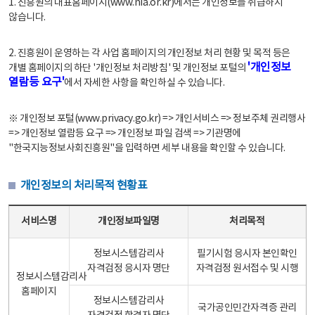
1. 진흥원의 대표홈페이지(www.nia.or.kr)에서는 개인정보를 취급하지
않습니다.
2. 진흥원이 운영하는 각 사업 홈페이지의 개인정보 처리 현황 및 목적 등은
'개인정보
개별 홈페이지의 하단 '개인정보 처리방침' 및 개인정보 포털의
열람등 요구'
에서 자세한 사항을 확인하실 수 있습니다.
※ 개인정보 포털(www.privacy.go.kr) => 개인서비스 => 정보주체 권리행사
=> 개인정보 열람등 요구 => 개인정보 파일 검색 => 기관명에
"한국지능정보사회진흥원"을 입력하면 세부 내용을 확인할 수 있습니다.
개인정보의 처리목적 현황표
개인정보의 처리목적 현황표 - 서비스명, 개인정보파일명, 처리목적으로 구성
서비스명
개인정보파일명
처리목적
정보시스템감리사
필기시험 응시자 본인확인
자격검정 응시자 명단
자격검정 원서접수 및 시행
정보시스템감리사
홈페이지
정보시스템감리사
국가공인민간자격증 관리