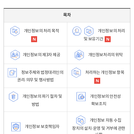
목차 - 개인정보 처리방침 목차를 나타내는표
목차
개인정보의 처리
개인정보의 처리 목적
및 보유기간
개인정보처리의 위탁
개인정보의 제3자 제공
정보주체와 법정대리인의
처리하는 개인정보 항목
권리·의무 및 행사방법
개인정보의 파기 절차 및
개인정보의 안전성
확보조치
방법
개인정보 자동 수집
개인정보 보호책임자
장치의 설치·운영 및 거부에 관한