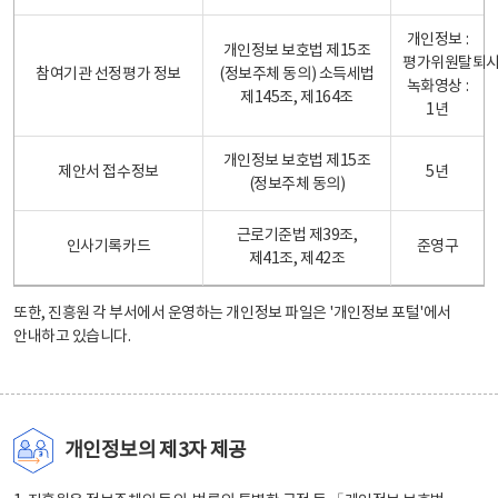
개인정보 :
개인정보 보호법 제15조
평가위원탈퇴
참여기관 선정평가 정보
(정보주체 동의) 소득세법
녹화영상 :
제145조, 제164조
1년
개인정보 보호법 제15조
제안서 접수정보
5년
(정보주체 동의)
근로기준법 제39조,
인사기록카드
준영구
제41조, 제42조
또한, 진흥원 각 부서에서 운영하는 개인정보 파일은
'개인정보 포털'
에서
안내하고 있습니다.
개인정보의 제3자 제공