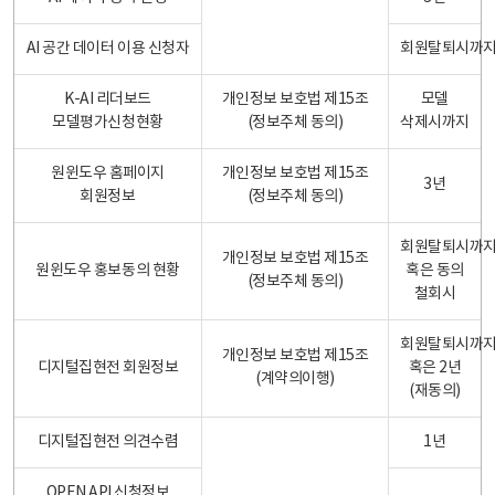
AI 공간 데이터 이용 신청자
회원탈퇴시까
K-AI 리더보드
개인정보 보호법 제15조
모델
모델평가신청현황
(정보주체 동의)
삭제시까지
원윈도우 홈페이지
개인정보 보호법 제15조
3년
회원정보
(정보주체 동의)
회원탈퇴시까
개인정보 보호법 제15조
원윈도우 홍보동의 현황
혹은 동의
(정보주체 동의)
철회시
회원탈퇴시까
개인정보 보호법 제15조
디지털집현전 회원정보
혹은 2년
(계약의이행)
(재동의)
디지털집현전 의견수렴
1년
OPEN API 신청정보