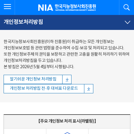
본문
전체메뉴
전체메뉴 열기
검
한국지능정보사회진흥원
바로가기
바로가기
개인정보처리방침
한국지능정보사회진흥원(이하 진흥원)이 취급하는 모든 개인정보는
개인정보보호법 등 관련 법령을 준수하여 수집·보유 및 처리되고 있습니다.
또한 개인정보주체의 권익을 보장하고 관련한 고충을 원활히 처리하기 위하여
개인정보처리방침을 두고 있습니다.
본 방침은 2026년 5월 4일부터 시행됩니다.
알기쉬운 개인정보 처리방침
개인정보 처리방침 전·후 대비표 다운로드
주요 개인정보 처리 표시(라벨링) - 주요 개인정보 처리 표시를 나타내는표
【주요 개인정보 처리 표시(라벨링)】