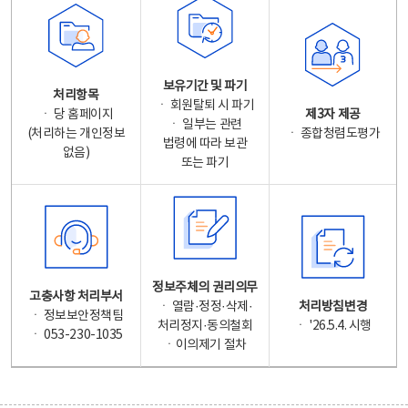
보유기간 및 파기
처리항목
ㆍ 회원탈퇴 시 파기
ㆍ 당 홈페이지
제3자 제공
ㆍ 일부는 관련
(처리하는 개인정보
ㆍ 종합청렴도평가
법령에 따라 보관
없음)
또는 파기
정보주체의 권리의무
고충사항 처리부서
ㆍ 열람·정정·삭제·
처리방침변경
ㆍ 정보보안정책팀
처리정지·동의철회
ㆍ '26.5.4. 시행
ㆍ 053-230-1035
ㆍ이의제기 절차