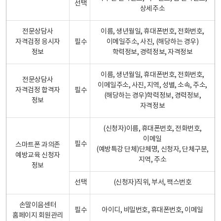
선택
상세주소
전문상담사
이름, 생년월일, 휴대폰번호, 전화번호,
자격검정 응시자
필수
이메일주소, 사진, (해당하는 경우)
정보
학력정보, 경력정보, 자격정보
이름, 생년월일, 휴대폰번호, 전화번호,
전문상담사
이메일주소, 사진, 지역, 성별, 소속, 주소,
자격검정 합격자
필수
(해당하는 경우)학력정보, 경력정보,
정보
자격정보
(신청자)이름, 휴대폰번호, 전화번호,
이메일
필수
스마트폰 과의존
(예방특강 단체)단체명, 신청자, 단체구분,
예방교육 신청자
지역, 주소
정보
선택
(신청자)직위, 부서, 팩스번호
손말이음센터
필수
아이디, 비밀번호, 휴대폰번호, 이메일
홈페이지 회원관리