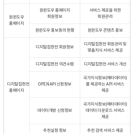
원윈도우 홈페이지
서비스 제공을 위한
회원정보
회원관리
원윈도우
홈페이지
원윈도우 홍보동의 현황
원윈도우 콘텐츠 홍보
디지털집현전 회원관리 및
디지털집현전 회원정보
맞춤지식 서비스 제공
디지털집현전 의견수렴
디지털집현전 서비스 개선
국가지식정보(메타데이터)
디지털집현전
OPEN API 신청정보
를 제공하는 API 서비스
홈페이지
제공
국가지식정보(메타데이터)
데이터개방 신청정보
데이터 다운로드 서비스
제공
추천설정 정보
추천 검색 서비스 제공