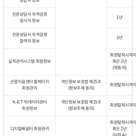
응답자 정보
전문상담사 자격검정
1년
응시자 정보
전문상담사 자격검정
3년
합격자 정보
회원탈퇴시까
실적관리시스템 회원정보
혹은 2년
(재동의)
손말이음센터 홈페이지
개인정보 보호법 제15조
회원탈퇴시까
회원관리
(정보주체 동의)
K-ICT 빅데이터센터
개인정보 보호법 제15조
회원탈퇴시까
회원정보
(정보주체 동의)
회원탈퇴시까
디지털배움터 회원관리
혹은 2년
(미접속)