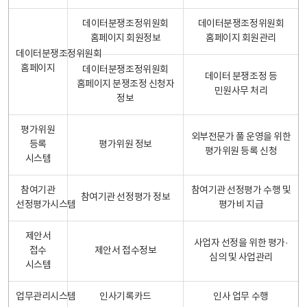
데이터분쟁조정위원회
데이터분쟁조정위원회
홈페이지 회원정보
홈페이지 회원관리
데이터분쟁조정위원회
홈페이지
데이터분쟁조정위원회
데이터 분쟁조정 등
홈페이지 분쟁조정 신청자
민원사무 처리
정보
평가위원
외부전문가 풀 운영을 위한
등록
평가위원 정보
평가위원 등록 신청
시스템
참여기관
참여기관 선정평가 수행 및
참여기관 선정평가 정보
선정평가시스템
평가비 지급
제안서
사업자 선정을 위한 평가·
접수
제안서 접수정보
심의 및 사업관리
시스템
업무관리시스템
인사기록카드
인사 업무 수행