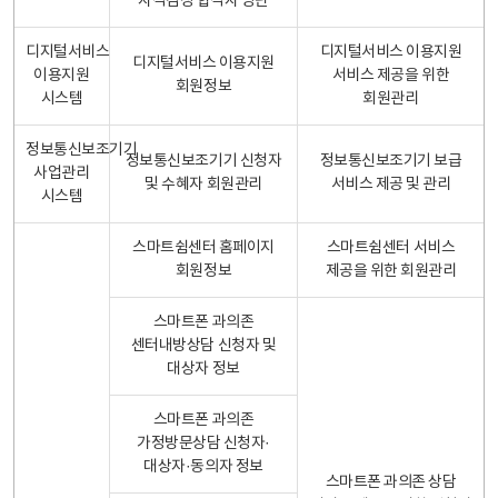
자격검정 합격자 명단
디지털서비스
디지털서비스 이용지원
디지털서비스 이용지원
이용지원
서비스 제공을 위한
회원정보
시스템
회원관리
정보통신보조기기
정보통신보조기기 신청자
정보통신보조기기 보급
사업관리
및 수혜자 회원관리
서비스 제공 및 관리
시스템
스마트쉼센터 홈페이지
스마트쉼센터 서비스
회원정보
제공을 위한 회원관리
스마트폰 과의존
센터내방상담 신청자 및
대상자 정보
스마트폰 과의존
가정방문상담 신청자·
대상자·동의자 정보
스마트폰 과의존 상담