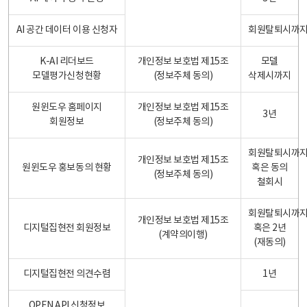
AI 공간 데이터 이용 신청자
회원탈퇴시까
K-AI 리더보드
개인정보 보호법 제15조
모델
모델평가신청현황
(정보주체 동의)
삭제시까지
원윈도우 홈페이지
개인정보 보호법 제15조
3년
회원정보
(정보주체 동의)
회원탈퇴시까
개인정보 보호법 제15조
원윈도우 홍보동의 현황
혹은 동의
(정보주체 동의)
철회시
회원탈퇴시까
개인정보 보호법 제15조
디지털집현전 회원정보
혹은 2년
(계약의이행)
(재동의)
디지털집현전 의견수렴
1년
OPEN API 신청정보