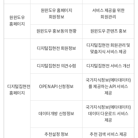
원윈도우 홈페이지
서비스 제공을 위한
회원정보
회원관리
원윈도우
홈페이지
원윈도우 홍보동의 현황
원윈도우 콘텐츠 홍보
디지털집현전 회원관리 및
디지털집현전 회원정보
맞춤지식 서비스 제공
디지털집현전 의견수렴
디지털집현전 서비스 개선
국가지식정보(메타데이터)
디지털집현전
OPEN API 신청정보
를 제공하는 API 서비스
홈페이지
제공
국가지식정보(메타데이터)
데이터개방 신청정보
데이터 다운로드 서비스
제공
추천설정 정보
추천 검색 서비스 제공