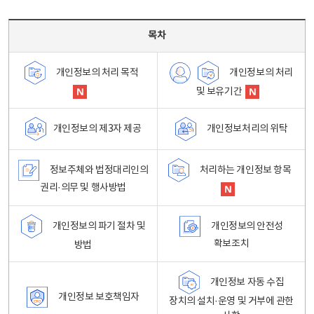
목차 - 개인정보 처리방침 목차를 나타내는표
목차
개인정보의 처리
개인정보의 처리 목적
및 보유기간
개인정보처리의 위탁
개인정보의 제3자 제공
정보주체와 법정대리인의
처리하는 개인정보 항목
권리·의무 및 행사방법
개인정보의 파기 절차 및
개인정보의 안전성
확보조치
방법
개인정보 자동 수집
개인정보 보호책임자
장치의 설치·운영 및 거부에 관한