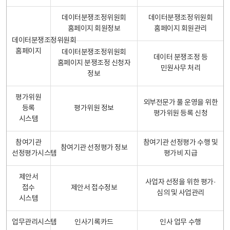
데이터분쟁조정위원회
데이터분쟁조정위원회
홈페이지 회원정보
홈페이지 회원관리
데이터분쟁조정위원회
홈페이지
데이터분쟁조정위원회
데이터 분쟁조정 등
홈페이지 분쟁조정 신청자
민원사무 처리
정보
평가위원
외부전문가 풀 운영을 위한
등록
평가위원 정보
평가위원 등록 신청
시스템
참여기관
참여기관 선정평가 수행 및
참여기관 선정평가 정보
선정평가시스템
평가비 지급
제안서
사업자 선정을 위한 평가·
접수
제안서 접수정보
심의 및 사업관리
시스템
업무관리시스템
인사기록카드
인사 업무 수행