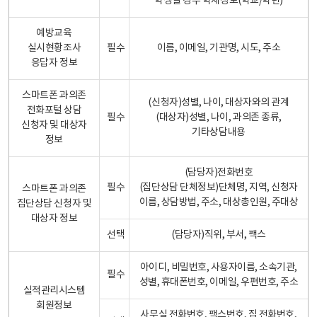
학생일 경우 학제정보(학교/학년)
예방교육
실시현황조사
필수
이름, 이메일, 기관명, 시도, 주소
응답자 정보
스마트폰 과의존
(신청자)성별, 나이, 대상자와의 관계
전화포털 상담
필수
(대상자)성별, 나이, 과의존 종류,
신청자 및 대상자
기타상담내용
정보
(담당자)전화번호
필수
(집단상담 단체정보)단체명, 지역, 신청자
스마트폰 과의존
이름, 상담방법, 주소, 대상총인원, 주대상
집단상담 신청자 및
대상자 정보
선택
(담당자)직위, 부서, 팩스
아이디, 비밀번호, 사용자이름, 소속기관,
필수
성별, 휴대폰번호, 이메일, 우편번호, 주소
실적관리시스템
회원정보
사무실 전화번호, 팩스번호, 집 전화번호,