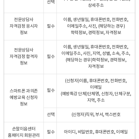
선택
상세주소
전문상담사
이름, 생년월일, 휴대폰번호, 전화번호,
자격검정 응시자
필수
이메일주소, 사진, (해당하는 경우)
정보
학력정보, 경력정보, 자격정보
이름, 생년월일, 휴대폰번호, 전화번호,
전문상담사
이메일주소, 사진, 지역, 성별, 소속, 주소,
자격검정 합격자
필수
(해당하는 경우)학력정보, 경력정보,
정보
자격정보
(신청자)이름, 휴대폰번호, 전화번호,
이메일
필수
스마트폰 과의존
(예방특강 단체)단체명, 신청자, 단체구분,
예방교육 신청자
지역, 주소
정보
선택
(신청자)직위, 부서, 팩스번호
손말이음센터
필수
아이디, 비밀번호, 휴대폰번호, 이메일
홈페이지 회원관리