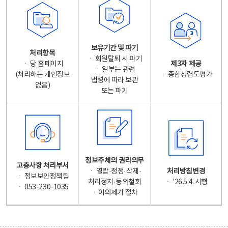
보유기간 및 파기
처리항목
ㆍ 회원탈퇴 시 파기
ㆍ 당 홈페이지
제3자 제공
ㆍ 일부는 관련
(처리하는 개인정보
ㆍ 종합청렴도평가
법령에 따라 보관
없음)
또는 파기
정보주체의 권리의무
고충사항 처리부서
ㆍ 열람·정정·삭제·
처리방침변경
ㆍ 정보보안정책팀
처리정지·동의철회
ㆍ '26.5.4. 시행
ㆍ 053-230-1035
ㆍ이의제기 절차