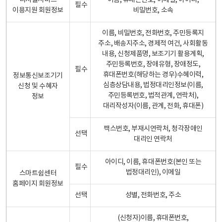
디지털서비스
이름, 휴대폰번호, 이메일, 아이디,
필수
이용지원 회원정보
비밀번호, 소속
이름, 비밀번호, 전화번호, 주민등록지
주소, 배송지주소, 경제적 여건, 사회활동
내용, 신청제품명, 보조기기 활용계획,
주민등록번호, 장애유형, 장애정도,
필수
휴대폰번호(해당하는 경우)수혜이력,
정보통신보조기기
심층상담내용, 법정대리인정보(이름,
신청 및 수혜자
주민등록번호, 법적관계, 연락처),
정보
대리작성자(이름, 관계, 전화, 휴대폰)
팩스번호, 부재시연락처, 청각장애인
선택
대리인 연락처
아이디, 이름, 휴대폰번호(본인 또는
필수
법정대리인), 이메일
스마트쉼센터
홈페이지 회원정보
선택
성별, 전화번호, 주소
(신청자)이름, 휴대폰번호,