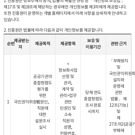
1. 진흥원은 정보주체의 동의, 법률의 특별한 규정 등 「개인정보 보호법」
제17조 및 제18조에 해당하는 경우에만 개인정보를 제3자에게 제공합니다.
또한 진흥원이 운영하는 개별 홈페이지에서 아래 사항을 상세하게 안내하고
있습니다.
2. 진흥원은 법률에 따라 다음과 같이 개인정보를 제공합니다.
개인정보 제공 안내표 - 순번, 제공받는자, 제공목적, 제공항목, 보유 및 이용기간 관련 근거로 구성
제공받는
보유 및
순번
제공목적
제공항목
관련 근거
자
이용기간
「부패방지
<
및
정보화사업
국민권익위원
공공기관의
선정 및
설치와
종합청렴도
관리,
운영에
평가를
계약 및
당해 연도
관한
위한
관리>업무
종합청렴도
법률」 제
1
국민권익위원회
민원인,
관련
조사 완료
12조(기능)
직원에
민원인 및
시까지
및
대한
소속
제
설문조사
직원의
27조의2(공공
실시
성명,
부패에
전화번호,