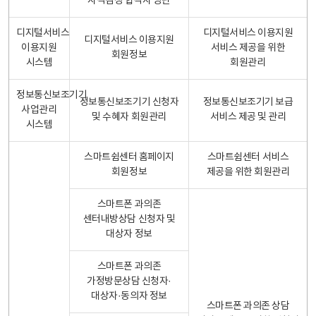
자격검정 합격자 명단
디지털서비스
디지털서비스 이용지원
디지털서비스 이용지원
이용지원
서비스 제공을 위한
회원정보
시스템
회원관리
정보통신보조기기
정보통신보조기기 신청자
정보통신보조기기 보급
사업관리
및 수혜자 회원관리
서비스 제공 및 관리
시스템
스마트쉼센터 홈페이지
스마트쉼센터 서비스
회원정보
제공을 위한 회원관리
스마트폰 과의존
센터내방상담 신청자 및
대상자 정보
스마트폰 과의존
가정방문상담 신청자·
대상자·동의자 정보
스마트폰 과의존 상담