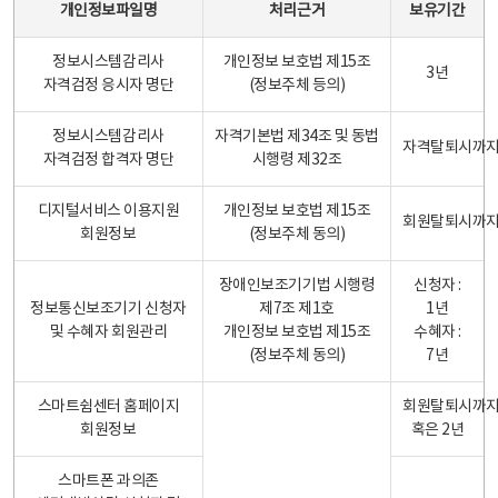
개인정보파일명
처리근거
보유기간
정보시스템감리사
개인정보 보호법 제15조
3년
자격검정 응시자 명단
(정보주체 등의)
정보시스템감리사
자격기본법 제34조 및 동법
자격탈퇴시까
자격검정 합격자 명단
시행령 제32조
디지털서비스 이용지원
개인정보 보호법 제15조
회원탈퇴시까
회원정보
(정보주체 동의)
장애인보조기기법 시행령
신청자 :
정보통신보조기기 신청자
제7조 제1호
1년
및 수혜자 회원관리
개인정보 보호법 제15조
수혜자 :
(정보주체 동의)
7년
스마트쉼센터 홈페이지
회원탈퇴시까
회원정보
혹은 2년
스마트폰 과의존