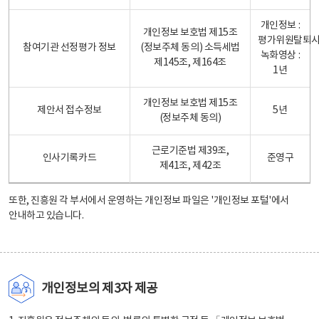
개인정보 :
개인정보 보호법 제15조
평가위원탈퇴
참여기관 선정평가 정보
(정보주체 동의) 소득세법
녹화영상 :
제145조, 제164조
1년
개인정보 보호법 제15조
제안서 접수정보
5년
(정보주체 동의)
근로기준법 제39조,
인사기록카드
준영구
제41조, 제42조
또한, 진흥원 각 부서에서 운영하는 개인정보 파일은
'개인정보 포털'
에서
안내하고 있습니다.
개인정보의 제3자 제공