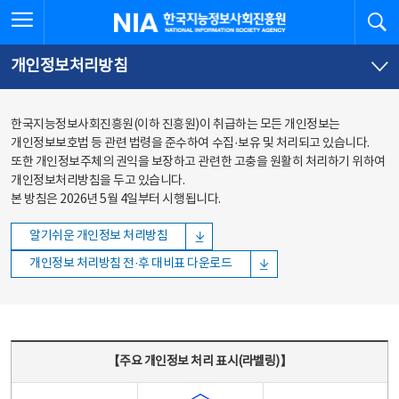
본문
전체메뉴
전체메뉴 열기
검
한국지능정보사회진흥원
바로가기
바로가기
개인정보처리방침
한국지능정보사회진흥원(이하 진흥원)이 취급하는 모든 개인정보는
개인정보보호법 등 관련 법령을 준수하여 수집·보유 및 처리되고 있습니다.
또한 개인정보주체의 권익을 보장하고 관련한 고충을 원활히 처리하기 위하여
개인정보처리방침을 두고 있습니다.
본 방침은 2026년 5월 4일부터 시행됩니다.
알기쉬운 개인정보 처리방침
개인정보 처리방침 전·후 대비표 다운로드
주요 개인정보 처리 표시(라벨링) - 주요 개인정보 처리 표시를 나타내는표
【주요 개인정보 처리 표시(라벨링)】