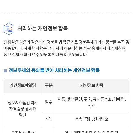
처리하는 개인정보 항목
진흥원은 다음과 같은 개인정보를 법적 근거로 정보주체의 개인정보를 수집 및
이용합니다. 자세한 사항은 각 부서에서 운영하는 서관 홈페이지에 게재하여
정보 주체가 확인할 수 있도록 안내를 하고 있습니다.
정보주체의 동의를 받아 처리하는 개인정보 항목
정보주체의 동의를 받아 처리하는 개인정보 항목 테이블 - 개인정보파일명, 구분, 개인정보 항목으로 구성
개인정보파일명
구분
개인정보 항목
이름, 생년월일, 주소, 휴대폰번호, 이메일,
필수
정보시스템감리사
사진
자격검정 응시자
명단
선택
소속, 직위, 전화번호