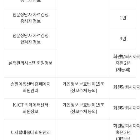
응답자 정보
전문상담사 자격검정
1년
응시자 정보
전문상담사 자격검정
3년
합격자 정보
회원탈퇴시까
실적관리시스템 회원정보
혹은 2년
(재동의)
손말이음센터 홈페이지
개인정보 보호법 제15조
회원탈퇴시까
회원관리
(정보주체 동의)
K-ICT 빅데이터센터
개인정보 보호법 제15조
회원탈퇴시까
회원정보
(정보주체 동의)
회원탈퇴시까
디지털배움터 회원관리
혹은 2년
(미접속)